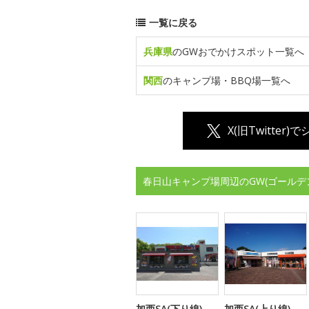
一覧に戻る
兵庫県
のGWおでかけスポット一覧へ
関西
のキャンプ場・BBQ場一覧へ
X(旧Twitter)
春日山キャンプ場周辺のGW(ゴールデ
加西SA(下り線)
加西SA(上り線)