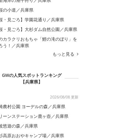
磨海岸の潮干狩り／兵庫県
桜の小道／兵庫県
桜・見ごろ】学園花通り／兵庫県
桜・見ごろ】大杉ダム自然公園／兵庫県
のカラクリおもちゃ「鯉の滝のぼり」を
ろう！／兵庫県
もっと見る
GWの人気スポットランキング
【兵庫県】
2026/08/08 更新
崎農村公園 ヨーデルの森／兵庫県
リーンステーション鹿ヶ壺／兵庫県
波悠遊の森／兵庫県
杉高原おおやキャンプ場／兵庫県