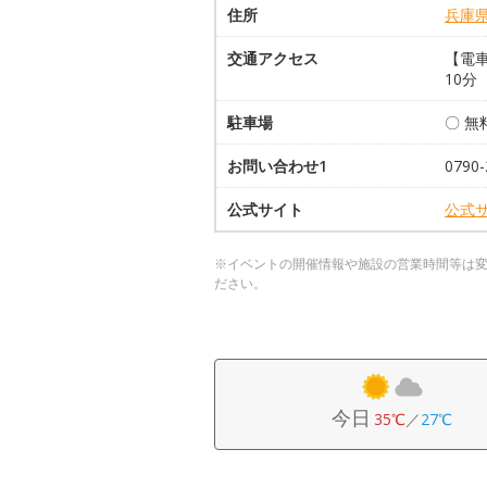
住所
兵庫
交通アクセス
【電車
10分
駐車場
〇 無
お問い合わせ1
0790-
公式サイト
公式
※イベントの開催情報や施設の営業時間等は
ださい。
今日
35℃
／
27℃