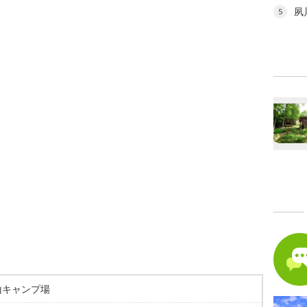
夙
5
山キャンプ場