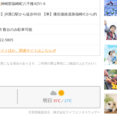
県
神崎郡福崎町八千種4251-6
】JR溝口駅から徒歩90分 【車】播但連絡道路福崎ICから約
料 数台のみ駐車可能
22-5805
サイトほか、関連サイトはこちら
変更になる場合があります。ご利用の際は事前にご確認の上おでかけく
明日
35℃
／
27℃
天気情報提供元：株式会社ライフビジネスウェザー