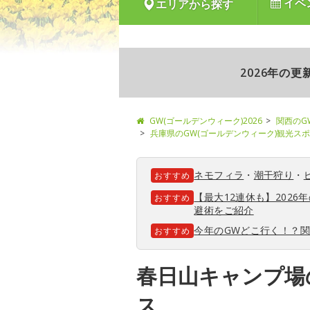
イベ
エリアから探す
2026年の
GW(ゴールデンウィーク)2026
関西のG
兵庫県のGW(ゴールデンウィーク)観光ス
ネモフィラ
・
潮干狩り
・
おすすめ
【最大12連休も】202
おすすめ
避術をご紹介
今年のGWどこ行く！？
おすすめ
春日山キャンプ場
ス