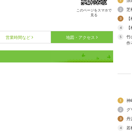
須
1
芝
2
このページをスマホで
見る
【
3
【
4
竹
営業時間など
地図・アクセス
5
作
神
1
グ
2
丹
3
若
4