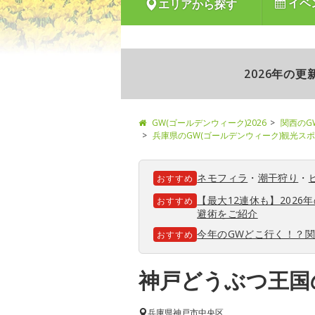
イベ
エリアから探す
2026年の
GW(ゴールデンウィーク)2026
関西のG
兵庫県のGW(ゴールデンウィーク)観光ス
ネモフィラ
・
潮干狩り
・
おすすめ
【最大12連休も】202
おすすめ
避術をご紹介
今年のGWどこ行く！？
おすすめ
神戸どうぶつ王国
兵庫県
神戸市中央区