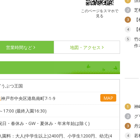
須
1
芝
2
このページをスマホで
見る
【
3
【
4
竹
5
作
営業時間など
地図・アクセス
どうぶつ王国
MAP
県
神戸市中央区港島南町7-1-9
神
1
0～17:00 (最終入園16:30)
グ
2
(祝日・春休み・GW・夏休み・年末年始は除く)
丹
3
若
入園料：大人(中学生以上)2400円、小学生1200円、幼児(4
4