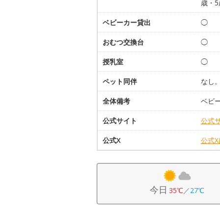
歳・5
ベビーカー貸出
◯
おむつ交換台
◯
授乳室
◯
ペット同伴
なし
全体備考
ベビー
公式サイト
公式
公式X
公式
今日
35℃
／
27℃