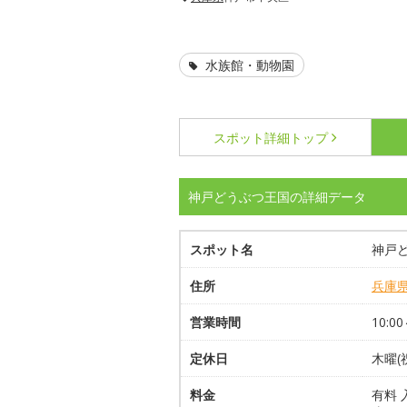
水族館・動物園
スポット詳細
トップ
神戸どうぶつ王国の詳細データ
スポット名
神戸
住所
兵庫
営業時間
10:0
定休日
木曜
料金
有料 