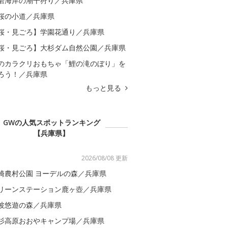
磨海岸の潮干狩り／兵庫県
桜の小道／兵庫県
桜・見ごろ】学園花通り／兵庫県
桜・見ごろ】大杉ダム自然公園／兵庫県
のカラクリおもちゃ「鯉の滝のぼり」を
ろう！／兵庫県
もっと見る
GWの人気スポットランキング
【兵庫県】
2026/08/08 更新
崎農村公園 ヨーデルの森／兵庫県
リーンステーション鹿ヶ壺／兵庫県
波悠遊の森／兵庫県
杉高原おおやキャンプ場／兵庫県