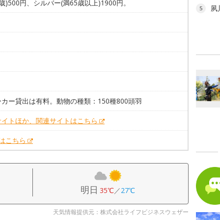
歳)500円、シルバー(満65歳以上)1900円。
夙
5
。
カー貸出は有料。動物の種類：150種800頭羽
サイトほか、関連サイトはこちら
Xはこちら
明日
35℃
／
27℃
天気情報提供元：株式会社ライフビジネスウェザー