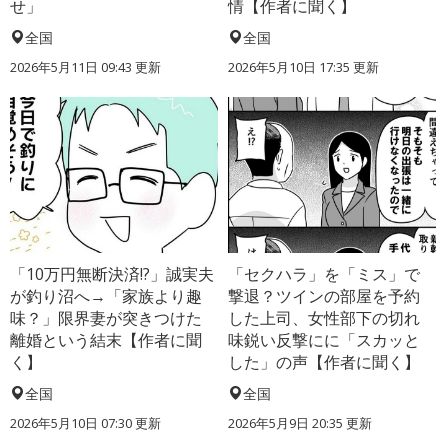
せ」
情【作者に聞く】
全国
全国
2026年5月11日 09:43 更新
2026年5月10日 17:35 更新
「10万円無断決済!?」誠実夫
「セクハラ」を「ミス」で
が釣り沼へ→「家族より趣
撃退？ツインの部屋を予約
味？」限界妻が突きつけた
した上司、女性部下の切れ
離婚という結末【作者に聞
味鋭い反撃にに「スカッと
く】
した」の声【作者に聞く】
全国
全国
2026年5月10日 07:30 更新
2026年5月9日 20:35 更新