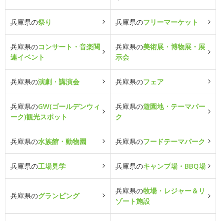
兵庫県の
祭り
兵庫県の
フリーマーケット
兵庫県の
コンサート・音楽関
兵庫県の
美術展・博物展・展
連イベント
示会
兵庫県の
演劇・講演会
兵庫県の
フェア
兵庫県の
GW(ゴールデンウィ
兵庫県の
遊園地・テーマパー
ーク)観光スポット
ク
兵庫県の
水族館・動物園
兵庫県の
フードテーマパーク
兵庫県の
工場見学
兵庫県の
キャンプ場・BBQ場
兵庫県の
牧場・レジャー＆リ
兵庫県の
グランピング
ゾート施設