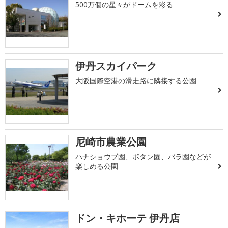
500万個の星々がドームを彩る
伊丹スカイパーク
大阪国際空港の滑走路に隣接する公園
尼崎市農業公園
ハナショウブ園、ボタン園、バラ園などが
楽しめる公園
ドン・キホーテ 伊丹店