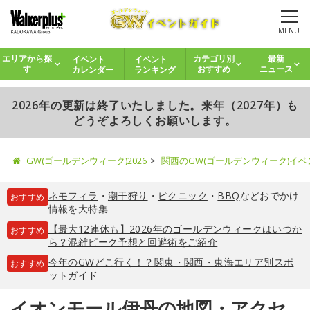
MENU
イベント
イベント
エリアから探
カテゴリ別
最新
カレンダー
ランキング
す
おすすめ
ニュース
2026年の更新は終了いたしました。来年（2027年）も
どうぞよろしくお願いします。
GW(ゴールデンウィーク)2026
関西のGW(ゴールデンウィーク)イ
ネモフィラ
・
潮干狩り
・
ピクニック
・
BBQ
などおでかけ
おすすめ
情報を大特集
【最大12連休も】2026年のゴールデンウィークはいつか
おすすめ
ら？混雑ピーク予想と回避術をご紹介
今年のGWどこ行く！？関東・関西・東海エリア別スポ
おすすめ
ットガイド
イオンモール伊丹の地図・アクセ