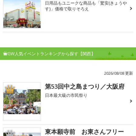
日用品もユニークな商品も「驚安(きょうや
す)」価格で取りそろえ
GW人気イベントランキングから探す【関西】
2026/08/08 更新
第53回中之島まつり／大阪府
1
日本最大級の市民祭り
東本願寺前 お東さんフリー
2