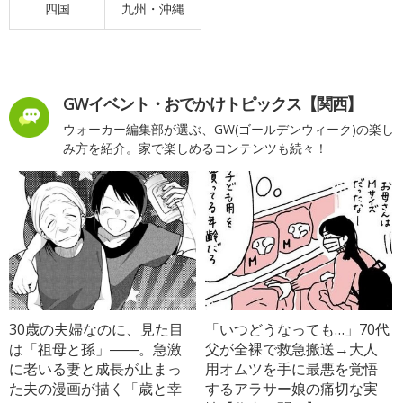
四国
九州・沖縄
GWイベント・おでかけトピックス【関西】
ウォーカー編集部が選ぶ、GW(ゴールデンウィーク)の楽し
み方を紹介。家で楽しめるコンテンツも続々！
30歳の夫婦なのに、見た目
「いつどうなっても…」70代
は「祖母と孫」――。急激
父が全裸で救急搬送→大人
に老いる妻と成長が止まっ
用オムツを手に最悪を覚悟
た夫の漫画が描く「歳と幸
するアラサー娘の痛切な実