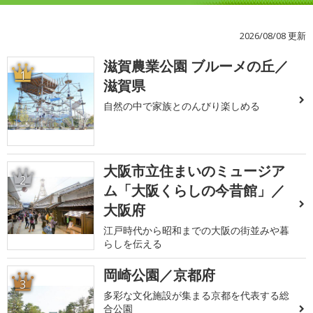
2026/08/08 更新
滋賀農業公園 ブルーメの丘／
1
滋賀県
自然の中で家族とのんびり楽しめる
大阪市立住まいのミュージア
2
ム「大阪くらしの今昔館」／
大阪府
江戸時代から昭和までの大阪の街並みや暮
らしを伝える
岡崎公園／京都府
3
多彩な文化施設が集まる京都を代表する総
合公園