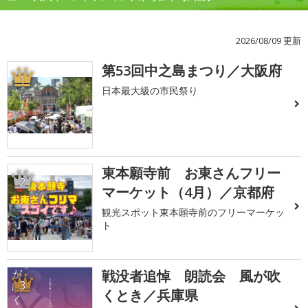
2026/08/09 更新
第53回中之島まつり／大阪府
1
日本最大級の市民祭り
東本願寺前 お東さんフリー
2
マーケット（4月）／京都府
観光スポット東本願寺前のフリーマーケッ
ト
戦没者追悼 朗読会 風が吹
3
くとき／兵庫県