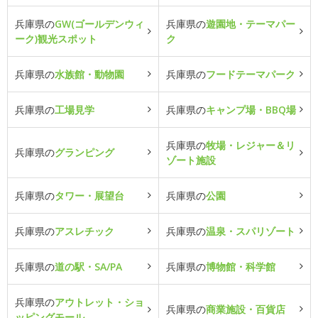
兵庫県の
GW(ゴールデンウィ
兵庫県の
遊園地・テーマパー
ーク)観光スポット
ク
兵庫県の
水族館・動物園
兵庫県の
フードテーマパーク
兵庫県の
工場見学
兵庫県の
キャンプ場・BBQ場
兵庫県の
牧場・レジャー＆リ
兵庫県の
グランピング
ゾート施設
兵庫県の
タワー・展望台
兵庫県の
公園
兵庫県の
アスレチック
兵庫県の
温泉・スパリゾート
兵庫県の
道の駅・SA/PA
兵庫県の
博物館・科学館
兵庫県の
アウトレット・ショ
兵庫県の
商業施設・百貨店
ッピングモール