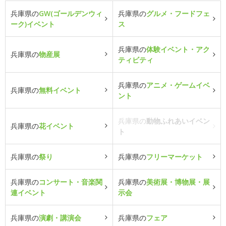
兵庫県の
GW(ゴールデンウィ
兵庫県の
グルメ・フードフェ
ーク)イベント
ス
兵庫県の
体験イベント・アク
兵庫県の
物産展
ティビティ
兵庫県の
アニメ・ゲームイベ
兵庫県の
無料イベント
ント
兵庫県の
動物ふれあいイベン
兵庫県の
花イベント
ト
兵庫県の
祭り
兵庫県の
フリーマーケット
兵庫県の
コンサート・音楽関
兵庫県の
美術展・博物展・展
連イベント
示会
兵庫県の
演劇・講演会
兵庫県の
フェア