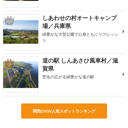
しあわせの村オートキャンプ
2
場／兵庫県
緑豊かな大型公園で心身ともにリフレッシ
ュ
道の駅 しんあさひ風車村／滋
3
賀県
芝生の広がる緑豊かな道の駅
関西のGW人気スポットランキング