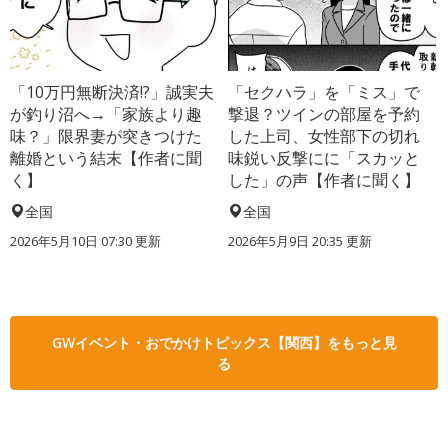
「10万円無断決済!?」誠実夫
「セクハラ」を「ミス」で
が釣り沼へ→「家族より趣
撃退？ツインの部屋を予約
味？」限界妻が突きつけた
した上司、女性部下の切れ
離婚という結末【作者に聞
味鋭い反撃にに「スカッと
く】
した」の声【作者に聞く】
全国
全国
2026年5月10日 07:30 更新
2026年5月9日 20:35 更新
GWイベント・おでかけトピックス【関西】をもっと見
る