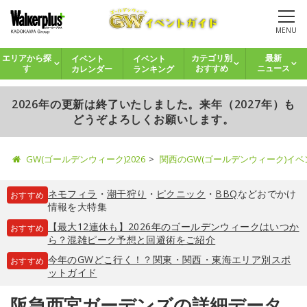
MENU
イベント
イベント
エリアから探
カテゴリ別
最新
カレンダー
ランキング
す
おすすめ
ニュース
2026年の更新は終了いたしました。来年（2027年）も
どうぞよろしくお願いします。
GW(ゴールデンウィーク)2026
関西のGW(ゴールデンウィーク)イ
ネモフィラ
・
潮干狩り
・
ピクニック
・
BBQ
などおでかけ
おすすめ
情報を大特集
【最大12連休も】2026年のゴールデンウィークはいつか
おすすめ
ら？混雑ピーク予想と回避術をご紹介
今年のGWどこ行く！？関東・関西・東海エリア別スポ
おすすめ
ットガイド
阪急西宮ガーデンズの詳細データ