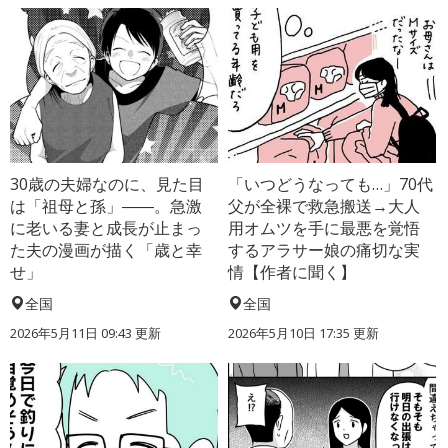
30歳の夫婦なのに、見た目
「いつどうなっても…」70代
は「祖母と孫」――。急激
父が全裸で救急搬送→大人
に老いる妻と成長が止まっ
用オムツを手に最悪を覚悟
た夫の漫画が描く「歳と幸
するアラサー娘の痛切な実
せ」
情【作者に聞く】
全国
全国
2026年5月11日 09:43 更新
2026年5月10日 17:35 更新