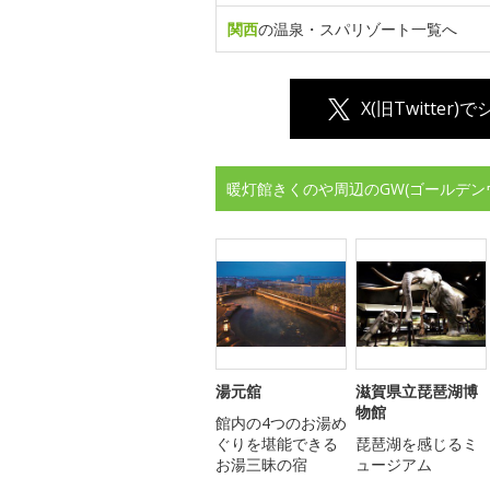
関西
の温泉・スパリゾート一覧へ
X(旧Twitter)
暖灯館きくのや周辺のGW(ゴールデン
湯元舘
滋賀県立琵琶湖博
物館
館内の4つのお湯め
ぐりを堪能できる
琵琶湖を感じるミ
お湯三昧の宿
ュージアム