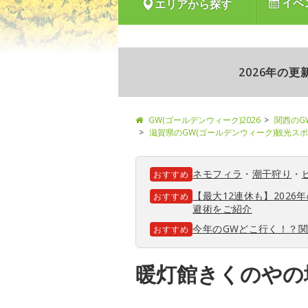
イベ
エリアから探す
2026年の
GW(ゴールデンウィーク)2026
関西のG
滋賀県のGW(ゴールデンウィーク)観光ス
ネモフィラ
・
潮干狩り
・
おすすめ
【最大12連休も】202
おすすめ
避術をご紹介
今年のGWどこ行く！？
おすすめ
暖灯館きくのやの