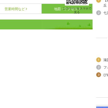
【
1
丘
このページをスマホで
営業時間など
地図・アクセス
見る
七
2
滋
1
フ
2
び
3