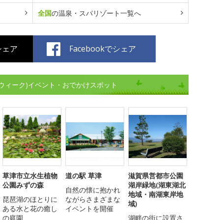
全国
の温泉・スパリゾート一覧へ
でシェア
Facebookでシェア
ウィーク)イベント・おでかけスポット
草津市立水生植物
道の駅 草津
滋賀県営都市公園
公園みずの森
湖岸緑地(湖東湖北
自然の懐に抱かれ
地域・南湖東岸地
琵琶湖のほとりに
ながらさまざまな
域)
ある水と花の癒し
イベントを開催
の庭園
湖畔の街に設置さ