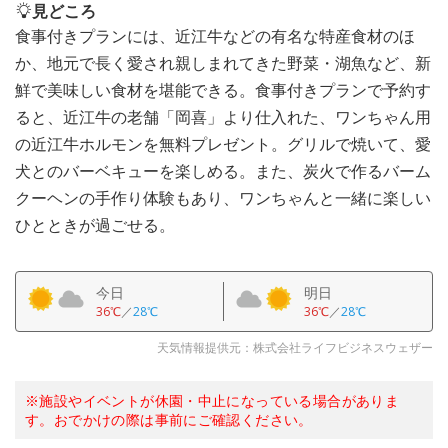
見どころ
食事付きプランには、近江牛などの有名な特産食材のほ
か、地元で長く愛され親しまれてきた野菜・湖魚など、新
鮮で美味しい食材を堪能できる。食事付きプランで予約す
ると、近江牛の老舗「岡喜」より仕入れた、ワンちゃん用
の近江牛ホルモンを無料プレゼント。グリルで焼いて、愛
犬とのバーベキューを楽しめる。また、炭火で作るバーム
クーヘンの手作り体験もあり、ワンちゃんと一緒に楽しい
ひとときが過ごせる。
今日
明日
36℃
／
28℃
36℃
／
28℃
天気情報提供元：株式会社ライフビジネスウェザー
※施設やイベントが休園・中止になっている場合がありま
す。おでかけの際は事前にご確認ください。