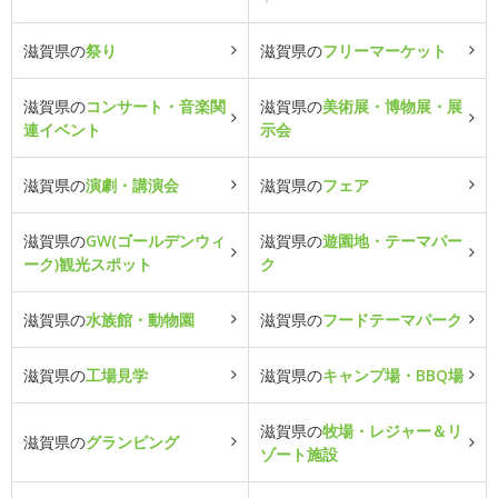
滋賀県の
祭り
滋賀県の
フリーマーケット
滋賀県の
コンサート・音楽関
滋賀県の
美術展・博物展・展
連イベント
示会
滋賀県の
演劇・講演会
滋賀県の
フェア
滋賀県の
GW(ゴールデンウィ
滋賀県の
遊園地・テーマパー
ーク)観光スポット
ク
滋賀県の
水族館・動物園
滋賀県の
フードテーマパーク
滋賀県の
工場見学
滋賀県の
キャンプ場・BBQ場
滋賀県の
牧場・レジャー＆リ
滋賀県の
グランピング
ゾート施設