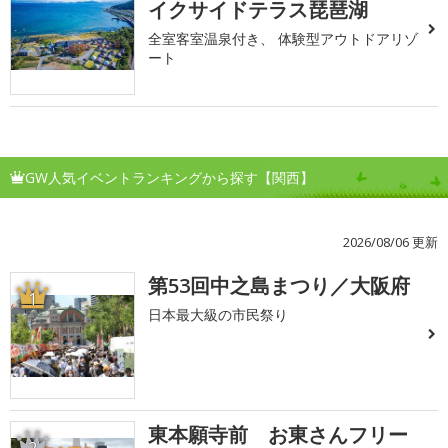
イクサイドテラス琵琶湖
全室客室温泉付き、 体験型アウトドアリゾ
ート
GW人気イベントランキングから探す【関西】
2026/08/06 更新
第53回中之島まつり／大阪府
1
日本最大級の市民祭り
東本願寺前 お東さんフリー