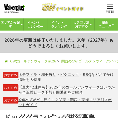
MENU
イベント
イベント
エリアから探
カテゴリ別
最新
カレンダー
ランキング
す
おすすめ
ニュース
2026年の更新は終了いたしました。来年（2027年）も
どうぞよろしくお願いします。
GW(ゴールデンウィーク)2026
関西のGW(ゴールデンウィーク)イ
ネモフィラ
・
潮干狩り
・
ピクニック
・
BBQ
などおでかけ
おすすめ
情報を大特集
【最大12連休も】2026年のゴールデンウィークはいつか
おすすめ
ら？混雑ピーク予想と回避術をご紹介
今年のGWどこ行く！？関東・関西・東海エリア別スポ
おすすめ
ットガイド
ドッググランピング滋賀高島