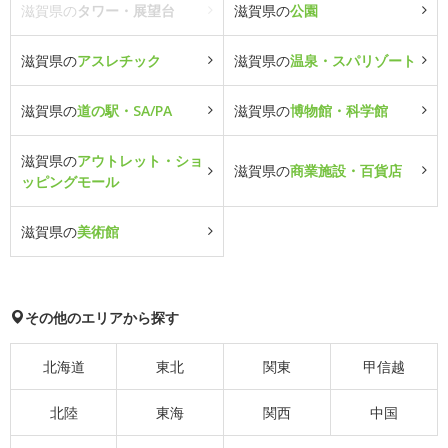
滋賀県の
タワー・展望台
滋賀県の
公園
滋賀県の
アスレチック
滋賀県の
温泉・スパリゾート
滋賀県の
道の駅・SA/PA
滋賀県の
博物館・科学館
滋賀県の
アウトレット・ショ
滋賀県の
商業施設・百貨店
ッピングモール
滋賀県の
美術館
その他のエリアから探す
北海道
東北
関東
甲信越
北陸
東海
関西
中国