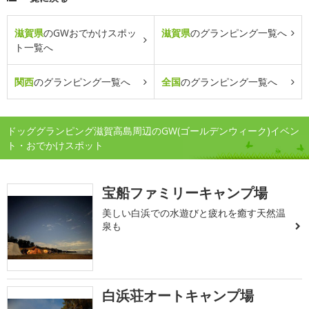
滋賀県
のGWおでかけスポッ
滋賀県
のグランピング一覧へ
ト一覧へ
関西
のグランピング一覧へ
全国
のグランピング一覧へ
ドッググランピング滋賀高島周辺のGW(ゴールデンウィーク)イベン
ト・おでかけスポット
宝船ファミリーキャンプ場
美しい白浜での水遊びと疲れを癒す天然温
泉も
白浜荘オートキャンプ場