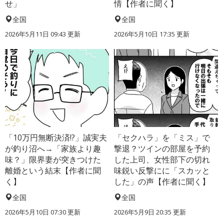
せ」
情【作者に聞く】
全国
全国
2026年5月11日 09:43 更新
2026年5月10日 17:35 更新
「10万円無断決済!?」誠実夫
「セクハラ」を「ミス」で
が釣り沼へ→「家族より趣
撃退？ツインの部屋を予約
味？」限界妻が突きつけた
した上司、女性部下の切れ
離婚という結末【作者に聞
味鋭い反撃にに「スカッと
く】
した」の声【作者に聞く】
全国
全国
2026年5月10日 07:30 更新
2026年5月9日 20:35 更新