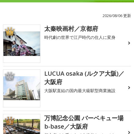
2026/08/06 更新
太秦映画村／京都府
1
時代劇の世界で江戸時代の住人に変身
LUCUA osaka (ルクア大阪)／
2
大阪府
大阪駅直結の国内最大級駅型商業施設
万博記念公園 バーベキュー場
3
b-base／大阪府