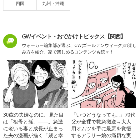
四国
九州・沖縄
GWイベント・おでかけトピックス【関西】
ウォーカー編集部が選ぶ、GW(ゴールデンウィーク)の楽し
み方を紹介。家で楽しめるコンテンツも続々！
30歳の夫婦なのに、見た目
「いつどうなっても…」70代
は「祖母と孫」――。急激
父が全裸で救急搬送→大人
に老いる妻と成長が止まっ
用オムツを手に最悪を覚悟
た夫の漫画が描く「歳と幸
するアラサー娘の痛切な実