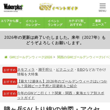
MENU
イベント
イベント
エリアから探
カテゴリ別
最新
カレンダー
ランキング
す
おすすめ
ニュース
2026年の更新は終了いたしました。来年（2027年）も
どうぞよろしくお願いします。
GW(ゴールデンウィーク)2026
関西のGW(ゴールデンウィーク)イ
ネモフィラ
・
潮干狩り
・
ピクニック
・
BBQ
などおでかけ
おすすめ
情報を大特集
【最大12連休も】2026年のゴールデンウィークはいつか
おすすめ
ら？混雑ピーク予想と回避術をご紹介
今年のGWどこ行く！？関東・関西・東海エリア別スポ
おすすめ
ットガイド
賤ヶ岳SA(上り線)の地図・アクセ