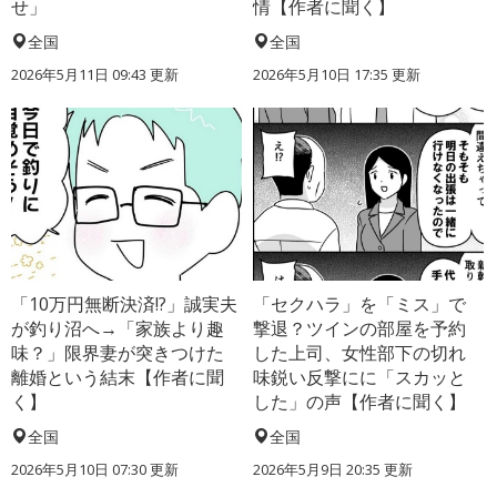
せ」
情【作者に聞く】
全国
全国
2026年5月11日 09:43 更新
2026年5月10日 17:35 更新
「10万円無断決済!?」誠実夫
「セクハラ」を「ミス」で
が釣り沼へ→「家族より趣
撃退？ツインの部屋を予約
味？」限界妻が突きつけた
した上司、女性部下の切れ
離婚という結末【作者に聞
味鋭い反撃にに「スカッと
く】
した」の声【作者に聞く】
全国
全国
2026年5月10日 07:30 更新
2026年5月9日 20:35 更新