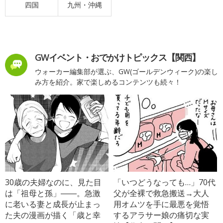
四国
九州・沖縄
GWイベント・おでかけトピックス【関西】
ウォーカー編集部が選ぶ、GW(ゴールデンウィーク)の楽し
み方を紹介。家で楽しめるコンテンツも続々！
30歳の夫婦なのに、見た目
「いつどうなっても…」70代
は「祖母と孫」――。急激
父が全裸で救急搬送→大人
に老いる妻と成長が止まっ
用オムツを手に最悪を覚悟
た夫の漫画が描く「歳と幸
するアラサー娘の痛切な実