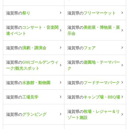
滋賀県の
祭り
滋賀県の
フリーマーケット
滋賀県の
コンサート・音楽関
滋賀県の
美術展・博物展・展
連イベント
示会
滋賀県の
演劇・講演会
滋賀県の
フェア
滋賀県の
GW(ゴールデンウィ
滋賀県の
遊園地・テーマパー
ーク)観光スポット
ク
滋賀県の
水族館・動物園
滋賀県の
フードテーマパーク
滋賀県の
工場見学
滋賀県の
キャンプ場・BBQ場
滋賀県の
牧場・レジャー＆リ
滋賀県の
グランピング
ゾート施設