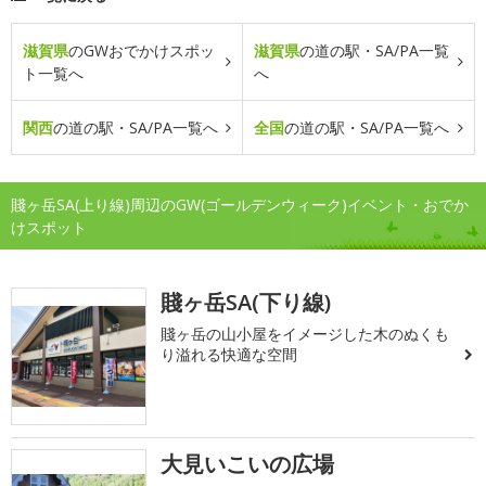
滋賀県
のGWおでかけスポッ
滋賀県
の道の駅・SA/PA一覧
ト一覧へ
へ
関西
の道の駅・SA/PA一覧へ
全国
の道の駅・SA/PA一覧へ
賤ヶ岳SA(上り線)周辺のGW(ゴールデンウィーク)イベント・おでか
けスポット
賤ヶ岳SA(下り線)
賤ヶ岳の山小屋をイメージした木のぬくも
り溢れる快適な空間
大見いこいの広場