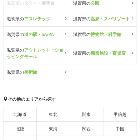
滋賀県の
タワー・展望台
滋賀県の
公園
滋賀県の
アスレチック
滋賀県の
温泉・スパリゾート
滋賀県の
道の駅・SA/PA
滋賀県の
博物館・科学館
滋賀県の
アウトレット・ショ
滋賀県の
商業施設・百貨店
ッピングモール
滋賀県の
美術館
その他のエリアから探す
北海道
東北
関東
甲信越
北陸
東海
関西
中国