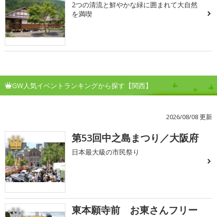
2つの清流と鮮やかな緑に囲まれて大自然
を満喫
GW人気イベントランキングから探す【関西】
2026/08/08 更新
第53回中之島まつり／大阪府
1
日本最大級の市民祭り
東本願寺前 お東さんフリー
2