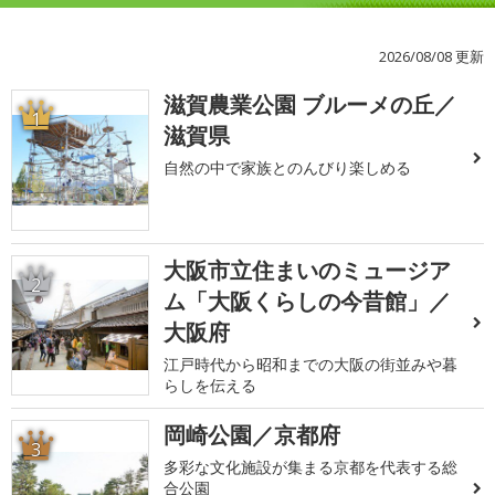
2026/08/08 更新
滋賀農業公園 ブルーメの丘／
1
滋賀県
自然の中で家族とのんびり楽しめる
大阪市立住まいのミュージア
2
ム「大阪くらしの今昔館」／
大阪府
江戸時代から昭和までの大阪の街並みや暮
らしを伝える
岡崎公園／京都府
3
多彩な文化施設が集まる京都を代表する総
合公園