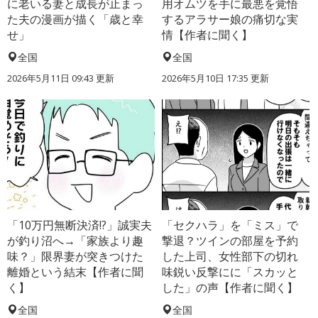
に老いる妻と成長が止まっ
用オムツを手に最悪を覚悟
た夫の漫画が描く「歳と幸
するアラサー娘の痛切な実
せ」
情【作者に聞く】
全国
全国
2026年5月11日 09:43 更新
2026年5月10日 17:35 更新
「10万円無断決済!?」誠実夫
「セクハラ」を「ミス」で
が釣り沼へ→「家族より趣
撃退？ツインの部屋を予約
味？」限界妻が突きつけた
した上司、女性部下の切れ
離婚という結末【作者に聞
味鋭い反撃にに「スカッと
く】
した」の声【作者に聞く】
全国
全国