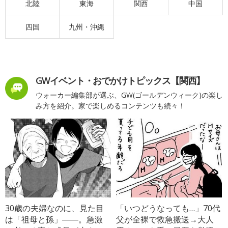
北陸
東海
関西
中国
四国
九州・沖縄
GWイベント・おでかけトピックス【関西】
ウォーカー編集部が選ぶ、GW(ゴールデンウィーク)の楽し
み方を紹介。家で楽しめるコンテンツも続々！
30歳の夫婦なのに、見た目
「いつどうなっても…」70代
は「祖母と孫」――。急激
父が全裸で救急搬送→大人