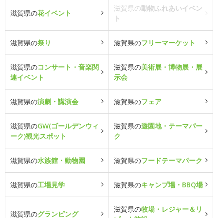
滋賀県の
動物ふれあいイベン
滋賀県の
花イベント
ト
滋賀県の
祭り
滋賀県の
フリーマーケット
滋賀県の
コンサート・音楽関
滋賀県の
美術展・博物展・展
連イベント
示会
滋賀県の
演劇・講演会
滋賀県の
フェア
滋賀県の
GW(ゴールデンウィ
滋賀県の
遊園地・テーマパー
ーク)観光スポット
ク
滋賀県の
水族館・動物園
滋賀県の
フードテーマパーク
滋賀県の
工場見学
滋賀県の
キャンプ場・BBQ場
滋賀県の
牧場・レジャー＆リ
滋賀県の
グランピング