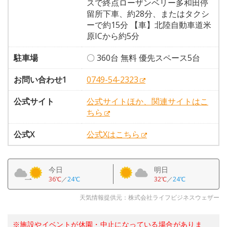
スで終点ローザンベリー多和田停
留所下車、約28分、またはタクシ
ーで約15分 【車】北陸自動車道米
原ICから約5分
駐車場
〇 360台 無料 優先スペース5台
お問い合わせ1
0749-54-2323
公式サイト
公式サイトほか、関連サイトはこ
ちら
公式X
公式Xはこちら
今日
明日
36℃
／
24℃
32℃
／
24℃
天気情報提供元：株式会社ライフビジネスウェザー
※施設やイベントが休園・中止になっている場合がありま