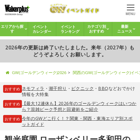
MENU
イベント
イベント
エリアから探
カテゴリ別
最新
カレンダー
ランキング
す
おすすめ
ニュース
2026年の更新は終了いたしました。来年（2027年）も
どうぞよろしくお願いします。
GW(ゴールデンウィーク)2026
関西のGW(ゴールデンウィーク)イ
ネモフィラ
・
潮干狩り
・
ピクニック
・
BBQ
などおでかけ
おすすめ
情報を大特集
【最大12連休も】2026年のゴールデンウィークはいつか
おすすめ
ら？混雑ピーク予想と回避術をご紹介
今年のGWどこ行く！？関東・関西・東海エリア別スポ
おすすめ
ットガイド
観光庭園 ローザンベリー多和田の