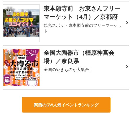
東本願寺前 お東さんフリー
2
マーケット（4月）／京都府
観光スポット東本願寺前のフリーマーケッ
ト
全国大陶器市（橿原神宮会
3
場）／奈良県
全国のやきものが大集合！
関西のGW人気イベントランキング