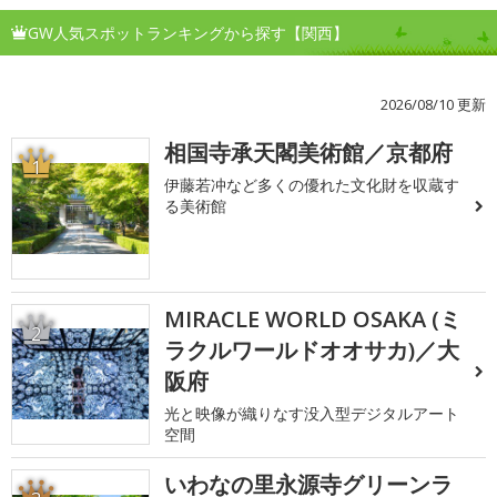
GW人気スポットランキングから探す【関西】
2026/08/10 更新
相国寺承天閣美術館／京都府
1
伊藤若冲など多くの優れた文化財を収蔵す
る美術館
MIRACLE WORLD OSAKA (ミ
2
ラクルワールドオオサカ)／大
阪府
光と映像が織りなす没入型デジタルアート
空間
いわなの里永源寺グリーンラ