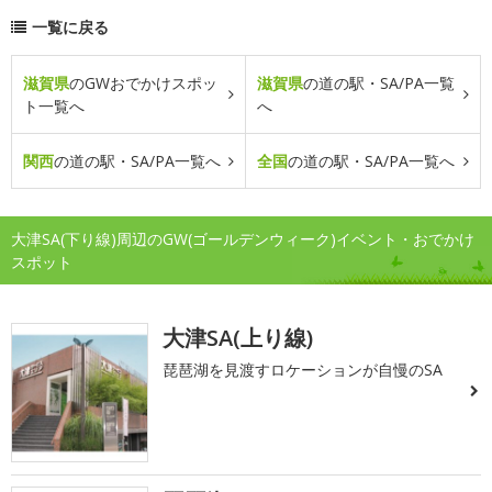
一覧に戻る
滋賀県
のGWおでかけスポッ
滋賀県
の道の駅・SA/PA一覧
ト一覧へ
へ
関西
の道の駅・SA/PA一覧へ
全国
の道の駅・SA/PA一覧へ
大津SA(下り線)周辺のGW(ゴールデンウィーク)イベント・おでかけ
スポット
大津SA(上り線)
琵琶湖を見渡すロケーションが自慢のSA