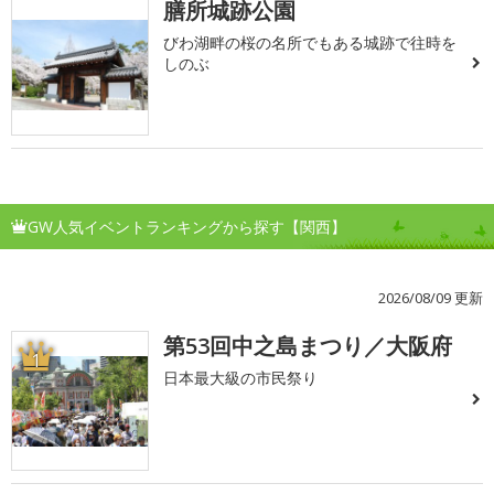
膳所城跡公園
びわ湖畔の桜の名所でもある城跡で往時を
しのぶ
GW人気イベントランキングから探す【関西】
2026/08/09 更新
第53回中之島まつり／大阪府
1
日本最大級の市民祭り