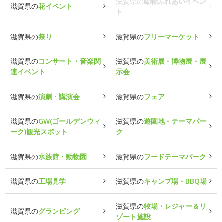
滋賀県の
動物ふれあいイベン
滋賀県の
花イベント
ト
滋賀県の
祭り
滋賀県の
フリーマーケット
滋賀県の
コンサート・音楽関
滋賀県の
美術展・博物展・展
連イベント
示会
滋賀県の
演劇・講演会
滋賀県の
フェア
滋賀県の
GW(ゴールデンウィ
滋賀県の
遊園地・テーマパー
ーク)観光スポット
ク
滋賀県の
水族館・動物園
滋賀県の
フードテーマパーク
滋賀県の
工場見学
滋賀県の
キャンプ場・BBQ場
滋賀県の
牧場・レジャー＆リ
滋賀県の
グランピング
ゾート施設