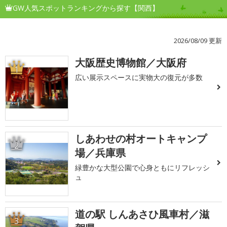
GW人気スポットランキングから探す【関西】
2026/08/09 更新
大阪歴史博物館／大阪府
1
広い展示スペースに実物大の復元が多数
しあわせの村オートキャンプ
2
場／兵庫県
緑豊かな大型公園で心身ともにリフレッシ
ュ
道の駅 しんあさひ風車村／滋
3