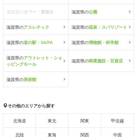
滋賀県の
タワー・展望台
滋賀県の
公園
滋賀県の
アスレチック
滋賀県の
温泉・スパリゾート
滋賀県の
道の駅・SA/PA
滋賀県の
博物館・科学館
滋賀県の
アウトレット・ショ
滋賀県の
商業施設・百貨店
ッピングモール
滋賀県の
美術館
その他のエリアから探す
北海道
東北
関東
甲信越
北陸
東海
関西
中国