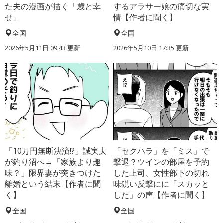
た夫の漫画が描く「歳と幸
するアラサー娘の痛切な実
せ」
情【作者に聞く】
全国
全国
2026年5月11日 09:43 更新
2026年5月10日 17:35 更新
「10万円無断決済!?」誠実夫
「セクハラ」を「ミス」で
が釣り沼へ→「家族より趣
撃退？ツインの部屋を予約
味？」限界妻が突きつけた
した上司、女性部下の切れ
離婚という結末【作者に聞
味鋭い反撃にに「スカッと
く】
した」の声【作者に聞く】
全国
全国