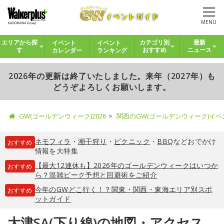
MENU
イベント
イベント
エリアから探
カテゴリ別
最新
カレンダー
ランキング
す
おすすめ
ニュース
2026年の更新は終了いたしました。来年（2027年）も
どうぞよろしくお願いします。
GW(ゴールデンウィーク)2026
関西のGW(ゴールデンウィーク)イ
ネモフィラ
・
潮干狩り
・
ピクニック
・
BBQ
などおでかけ
おすすめ
情報を大特集
【最大12連休も】2026年のゴールデンウィークはいつか
おすすめ
ら？混雑ピーク予想と回避術をご紹介
今年のGWどこ行く！？関東・関西・東海エリア別スポ
おすすめ
ットガイド
大津SA(下り線)の地図・アクセス