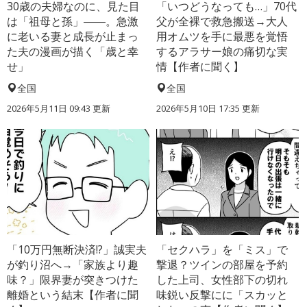
30歳の夫婦なのに、見た目
「いつどうなっても…」70代
は「祖母と孫」――。急激
父が全裸で救急搬送→大人
に老いる妻と成長が止まっ
用オムツを手に最悪を覚悟
た夫の漫画が描く「歳と幸
するアラサー娘の痛切な実
せ」
情【作者に聞く】
全国
全国
2026年5月11日 09:43 更新
2026年5月10日 17:35 更新
「10万円無断決済!?」誠実夫
「セクハラ」を「ミス」で
が釣り沼へ→「家族より趣
撃退？ツインの部屋を予約
味？」限界妻が突きつけた
した上司、女性部下の切れ
離婚という結末【作者に聞
味鋭い反撃にに「スカッと