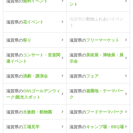
滋賀県の
無料イベント
ント
滋賀県の
動物ふれあいイベン
滋賀県の
花イベント
ト
滋賀県の
祭り
滋賀県の
フリーマーケット
滋賀県の
コンサート・音楽関
滋賀県の
美術展・博物展・展
連イベント
示会
滋賀県の
演劇・講演会
滋賀県の
フェア
滋賀県の
GW(ゴールデンウィ
滋賀県の
遊園地・テーマパー
ーク)観光スポット
ク
滋賀県の
水族館・動物園
滋賀県の
フードテーマパーク
滋賀県の
工場見学
滋賀県の
キャンプ場・BBQ場