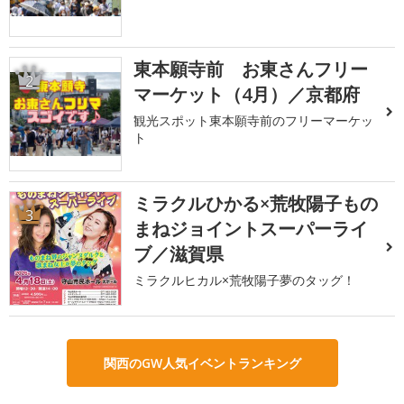
東本願寺前 お東さんフリー
2
マーケット（4月）／京都府
観光スポット東本願寺前のフリーマーケッ
ト
ミラクルひかる×荒牧陽子もの
3
まねジョイントスーパーライ
ブ／滋賀県
ミラクルヒカル×荒牧陽子夢のタッグ！
関西のGW人気イベントランキング