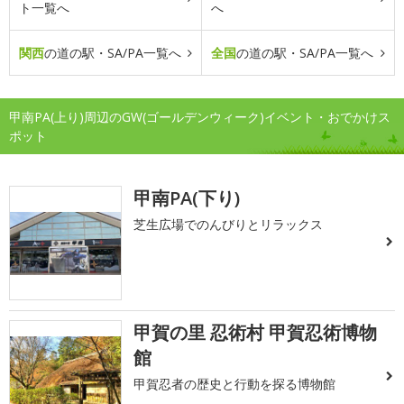
ト一覧へ
へ
関西
の道の駅・SA/PA一覧へ
全国
の道の駅・SA/PA一覧へ
甲南PA(上り)周辺のGW(ゴールデンウィーク)イベント・おでかけス
ポット
甲南PA(下り)
芝生広場でのんびりとリラックス
甲賀の里 忍術村 甲賀忍術博物
館
甲賀忍者の歴史と行動を探る博物館