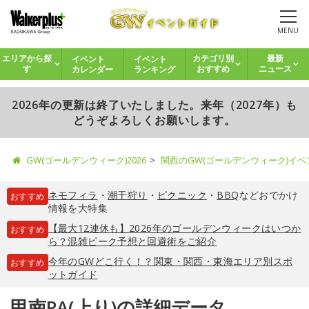
MENU
イベント
イベント
エリアから探
カテゴリ別
最新
カレンダー
ランキング
す
おすすめ
ニュース
2026年の更新は終了いたしました。来年（2027年）も
どうぞよろしくお願いします。
GW(ゴールデンウィーク)2026
関西のGW(ゴールデンウィーク)イ
ネモフィラ
・
潮干狩り
・
ピクニック
・
BBQ
などおでかけ
おすすめ
情報を大特集
【最大12連休も】2026年のゴールデンウィークはいつか
おすすめ
ら？混雑ピーク予想と回避術をご紹介
今年のGWどこ行く！？関東・関西・東海エリア別スポ
おすすめ
ットガイド
甲南PA(上り)の詳細データ