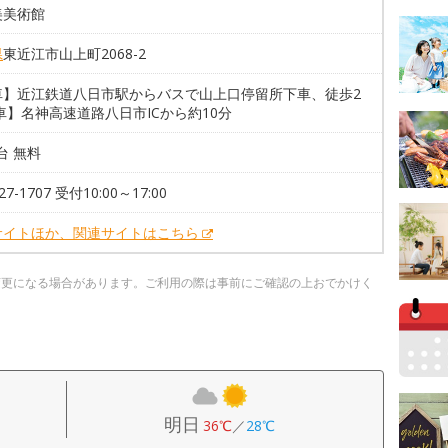
美美術館
県
東近江市山上町2068-2
車】近江鉄道八日市駅からバスで山上口停留所下車、徒歩2
車】名神高速道路八日市ICから約10分
0台 無料
-27-1707 受付10:00～17:00
サイトほか、関連サイトはこちら
変更になる場合があります。ご利用の際は事前にご確認の上おでかけく
明日
36℃
／
28℃