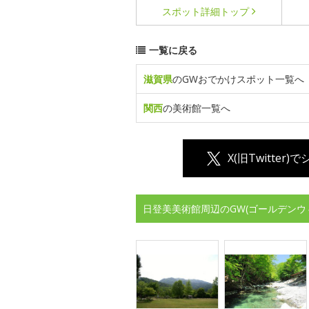
スポット詳細
トップ
一覧に戻る
滋賀県
のGWおでかけスポット一覧へ
関西
の美術館一覧へ
X(旧Twitter)
日登美美術館周辺のGW(ゴールデンウ