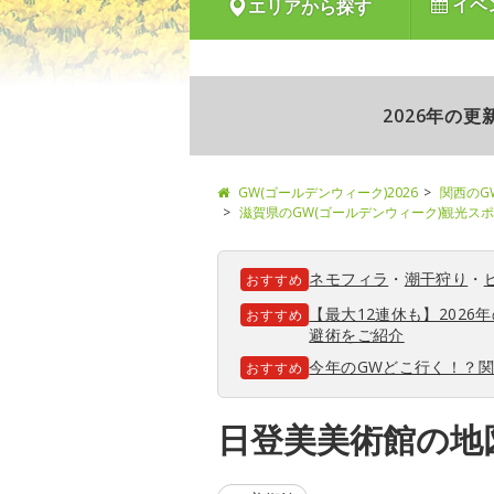
イベ
エリアから探す
2026年の
GW(ゴールデンウィーク)2026
関西のG
滋賀県のGW(ゴールデンウィーク)観光ス
ネモフィラ
・
潮干狩り
・
おすすめ
【最大12連休も】202
おすすめ
避術をご紹介
今年のGWどこ行く！？
おすすめ
日登美美術館の地