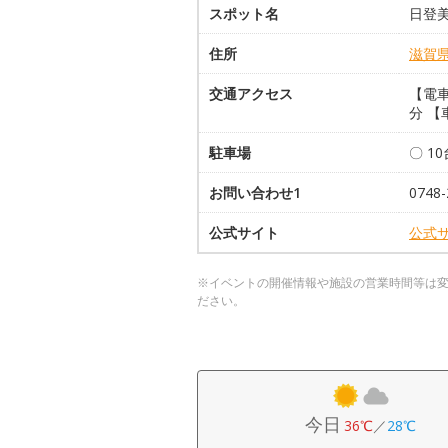
スポット名
日登
住所
滋賀
交通アクセス
【電
分 【
駐車場
〇 1
お問い合わせ1
0748
公式サイト
公式
※イベントの開催情報や施設の営業時間等は
ださい。
今日
36℃
／
28℃