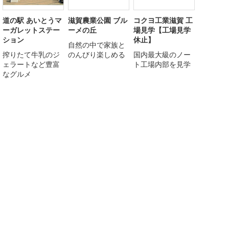
道の駅 あいとうマ
滋賀農業公園 ブル
コクヨ工業滋賀 工
ーガレットステー
ーメの丘
場見学【工場見学
ション
休止】
自然の中で家族と
搾りたて牛乳のジ
のんびり楽しめる
国内最大級のノー
ェラートなど豊富
ト工場内部を見学
なグルメ