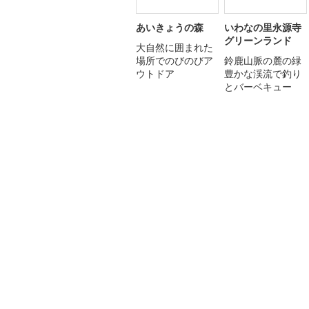
あいきょうの森
いわなの里永源寺
グリーンランド
大自然に囲まれた
場所でのびのびア
鈴鹿山脈の麓の緑
ウトドア
豊かな渓流で釣り
とバーベキュー