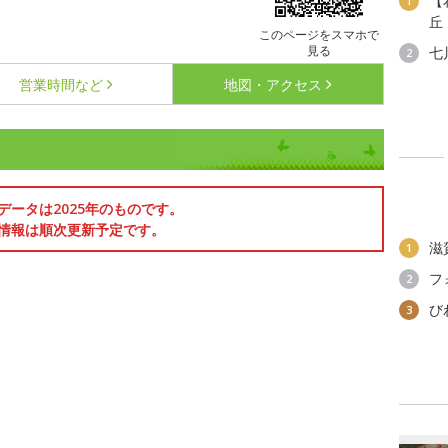
【
1
丘
このページをスマホで
見る
七
2
営業時間など
地図・アクセス
データは2025年のものです。
情報は順次更新予定です。
滋
1
フ
2
び
3