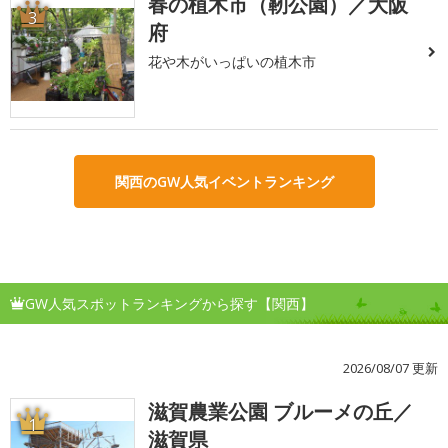
春の植木市（靭公園）／大阪
3
府
花や木がいっぱいの植木市
関西のGW人気イベントランキング
GW人気スポットランキングから探す【関西】
2026/08/07 更新
滋賀農業公園 ブルーメの丘／
1
滋賀県