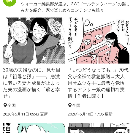
ウォーカー編集部が選ぶ、GW(ゴールデンウィーク)の楽し
み方を紹介。家で楽しめるコンテンツも続々！
30歳の夫婦なのに、見た目
「いつどうなっても…」70代
は「祖母と孫」――。急激
父が全裸で救急搬送→大人
に老いる妻と成長が止まっ
用オムツを手に最悪を覚悟
た夫の漫画が描く「歳と幸
するアラサー娘の痛切な実
せ」
情【作者に聞く】
全国
全国
2026年5月11日 09:43 更新
2026年5月10日 17:35 更新