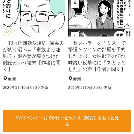
「10万円無断決済!?」誠実夫
「セクハラ」を「ミス」で
が釣り沼へ→「家族より趣
撃退？ツインの部屋を予約
味？」限界妻が突きつけた
した上司、女性部下の切れ
離婚という結末【作者に聞
味鋭い反撃にに「スカッと
く】
した」の声【作者に聞く】
全国
全国
2026年5月10日 07:30 更新
2026年5月9日 20:35 更新
GWイベント・おでかけトピックス【関西】をもっと見
る