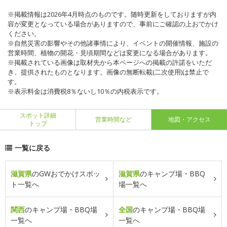
※掲載情報は2026年4月時点のものです。随時更新をしておりますが内
容が変更となっている場合がありますので、事前にご確認の上おでかけ
ください。
※自然災害の影響やその他諸事情により、イベントの開催情報、施設の
営業時間、植物の開花・見頃期間などは変更になる場合があります。
※掲載されている画像は取材先から本ページへの掲載の許諾をいただ
き、提供されたものとなります。画像の無断転載(二次使用)は禁止で
す。
※表示料金は消費税8％ないし10％の内税表示です。
スポット詳細
営業時間など
地図・アクセス
トップ
一覧に戻る
滋賀県
のGWおでかけスポッ
滋賀県
のキャンプ場・BBQ
ト一覧へ
場一覧へ
関西
のキャンプ場・BBQ場
全国
のキャンプ場・BBQ場
一覧へ
一覧へ