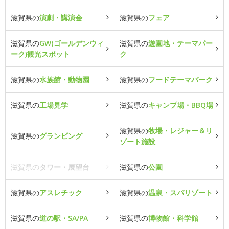
滋賀県の
演劇・講演会
滋賀県の
フェア
滋賀県の
GW(ゴールデンウィ
滋賀県の
遊園地・テーマパー
ーク)観光スポット
ク
滋賀県の
水族館・動物園
滋賀県の
フードテーマパーク
滋賀県の
工場見学
滋賀県の
キャンプ場・BBQ場
滋賀県の
牧場・レジャー＆リ
滋賀県の
グランピング
ゾート施設
滋賀県の
タワー・展望台
滋賀県の
公園
滋賀県の
アスレチック
滋賀県の
温泉・スパリゾート
滋賀県の
道の駅・SA/PA
滋賀県の
博物館・科学館