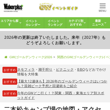
MENU
イベント
イベント
エリアから探
カテゴリ別
最新
カレンダー
ランキング
す
おすすめ
ニュース
2026年の更新は終了いたしました。来年（2027年）も
どうぞよろしくお願いします。
GW(ゴールデンウィーク)2026
関西のGW(ゴールデンウィーク)イ
ネモフィラ
・
潮干狩り
・
ピクニック
・
BBQ
などおでかけ
おすすめ
情報を大特集
【最大12連休も】2026年のゴールデンウィークはいつか
おすすめ
ら？混雑ピーク予想と回避術をご紹介
今年のGWどこ行く！？関東・関西・東海エリア別スポ
おすすめ
ットガイド
二本松キャンプ場の地図・アクセ