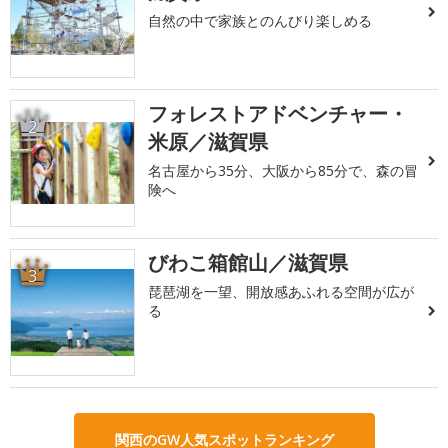
自然の中で家族とのんびり楽しめる
フォレストアドベンチャー・
2
米原／滋賀県
名古屋から35分、大阪から85分で、森の冒
険へ
びわこ箱館山／滋賀県
3
琵琶湖を一望、開放感あふれる空間が広が
る
関西のGW人気スポットランキング