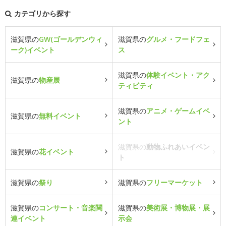
カテゴリから探す
滋賀県の
GW(ゴールデンウィ
滋賀県の
グルメ・フードフェ
ーク)イベント
ス
滋賀県の
体験イベント・アク
滋賀県の
物産展
ティビティ
滋賀県の
アニメ・ゲームイベ
滋賀県の
無料イベント
ント
滋賀県の
動物ふれあいイベン
滋賀県の
花イベント
ト
滋賀県の
祭り
滋賀県の
フリーマーケット
滋賀県の
コンサート・音楽関
滋賀県の
美術展・博物展・展
連イベント
示会