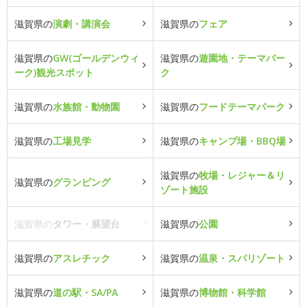
滋賀県の
演劇・講演会
滋賀県の
フェア
滋賀県の
GW(ゴールデンウィ
滋賀県の
遊園地・テーマパー
ーク)観光スポット
ク
滋賀県の
水族館・動物園
滋賀県の
フードテーマパーク
滋賀県の
工場見学
滋賀県の
キャンプ場・BBQ場
滋賀県の
牧場・レジャー＆リ
滋賀県の
グランピング
ゾート施設
滋賀県の
タワー・展望台
滋賀県の
公園
滋賀県の
アスレチック
滋賀県の
温泉・スパリゾート
滋賀県の
道の駅・SA/PA
滋賀県の
博物館・科学館