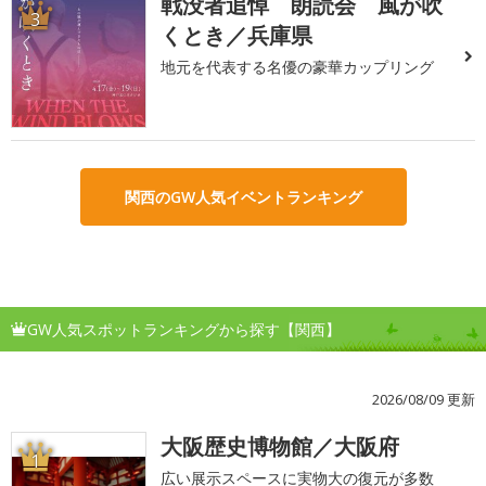
戦没者追悼 朗読会 風が吹
3
くとき／兵庫県
地元を代表する名優の豪華カップリング
関西のGW人気イベントランキング
GW人気スポットランキングから探す【関西】
2026/08/09 更新
大阪歴史博物館／大阪府
1
広い展示スペースに実物大の復元が多数