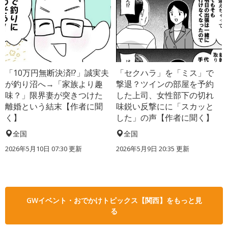
「10万円無断決済!?」誠実夫
「セクハラ」を「ミス」で
が釣り沼へ→「家族より趣
撃退？ツインの部屋を予約
味？」限界妻が突きつけた
した上司、女性部下の切れ
離婚という結末【作者に聞
味鋭い反撃にに「スカッと
く】
した」の声【作者に聞く】
全国
全国
2026年5月10日 07:30 更新
2026年5月9日 20:35 更新
GWイベント・おでかけトピックス【関西】をもっと見
る