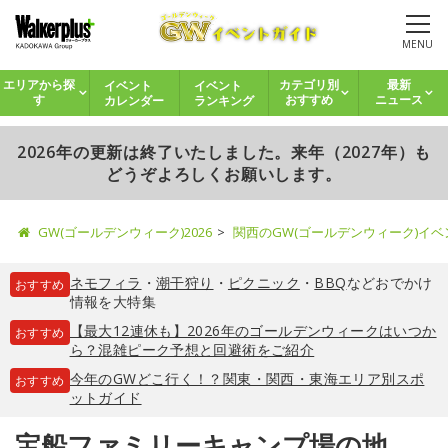
MENU
イベント
イベント
エリアから探
カテゴリ別
最新
カレンダー
ランキング
す
おすすめ
ニュース
2026年の更新は終了いたしました。来年（2027年）も
どうぞよろしくお願いします。
GW(ゴールデンウィーク)2026
関西のGW(ゴールデンウィーク)イ
ネモフィラ
・
潮干狩り
・
ピクニック
・
BBQ
などおでかけ
おすすめ
情報を大特集
【最大12連休も】2026年のゴールデンウィークはいつか
おすすめ
ら？混雑ピーク予想と回避術をご紹介
今年のGWどこ行く！？関東・関西・東海エリア別スポ
おすすめ
ットガイド
宝船ファミリーキャンプ場の地