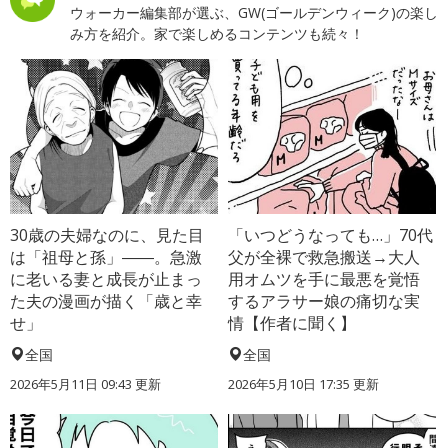
ウォーカー編集部が選ぶ、GW(ゴールデンウィーク)の楽し
み方を紹介。家で楽しめるコンテンツも続々！
30歳の夫婦なのに、見た目
「いつどうなっても…」70代
は「祖母と孫」――。急激
父が全裸で救急搬送→大人
に老いる妻と成長が止まっ
用オムツを手に最悪を覚悟
た夫の漫画が描く「歳と幸
するアラサー娘の痛切な実
せ」
情【作者に聞く】
全国
全国
2026年5月11日 09:43 更新
2026年5月10日 17:35 更新