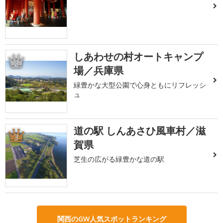
しあわせの村オートキャンプ
2
場／兵庫県
緑豊かな大型公園で心身ともにリフレッシ
ュ
道の駅 しんあさひ風車村／滋
3
賀県
芝生の広がる緑豊かな道の駅
関西のGW人気スポットランキング