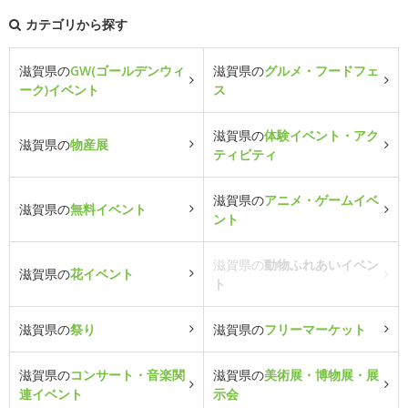
カテゴリから探す
滋賀県の
GW(ゴールデンウィ
滋賀県の
グルメ・フードフェ
ーク)イベント
ス
滋賀県の
体験イベント・アク
滋賀県の
物産展
ティビティ
滋賀県の
アニメ・ゲームイベ
滋賀県の
無料イベント
ント
滋賀県の
動物ふれあいイベン
滋賀県の
花イベント
ト
滋賀県の
祭り
滋賀県の
フリーマーケット
滋賀県の
コンサート・音楽関
滋賀県の
美術展・博物展・展
連イベント
示会