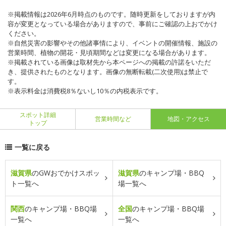
※掲載情報は2026年6月時点のものです。随時更新をしておりますが内
容が変更となっている場合がありますので、事前にご確認の上おでかけ
ください。
※自然災害の影響やその他諸事情により、イベントの開催情報、施設の
営業時間、植物の開花・見頃期間などは変更になる場合があります。
※掲載されている画像は取材先から本ページへの掲載の許諾をいただ
き、提供されたものとなります。画像の無断転載(二次使用)は禁止で
す。
※表示料金は消費税8％ないし10％の内税表示です。
スポット詳細
営業時間など
地図・アクセス
トップ
一覧に戻る
滋賀県
のGWおでかけスポッ
滋賀県
のキャンプ場・BBQ
ト一覧へ
場一覧へ
関西
のキャンプ場・BBQ場
全国
のキャンプ場・BBQ場
一覧へ
一覧へ