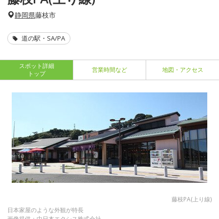
静岡県
藤枝市
道の駅・SA/PA
スポット詳細
営業時間など
地図・アクセス
トップ
藤枝PA(上り線)
日本家屋のような外観が特長
画像提供：中日本エクシス株式会社