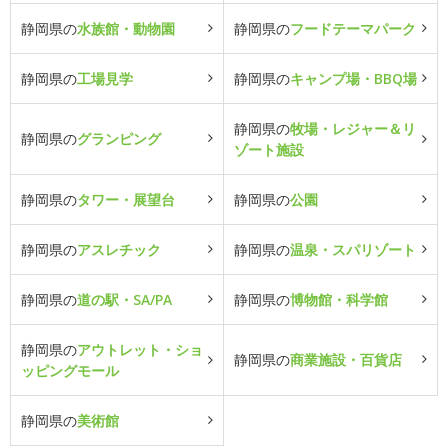
静岡県の
水族館・動物園
静岡県の
フードテーマパーク
静岡県の
工場見学
静岡県の
キャンプ場・BBQ場
静岡県の
牧場・レジャー＆リ
静岡県の
グランピング
ゾート施設
静岡県の
タワー・展望台
静岡県の
公園
静岡県の
アスレチック
静岡県の
温泉・スパリゾート
静岡県の
道の駅・SA/PA
静岡県の
博物館・科学館
静岡県の
アウトレット・ショ
静岡県の
商業施設・百貨店
ッピングモール
静岡県の
美術館