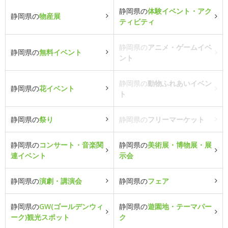
静岡県の
体験イベント・アク
静岡県の
物産展
ティビティ
静岡県の
アニメ・ゲームイベ
静岡県の
無料イベント
ント
静岡県の
動物ふれあいイベン
静岡県の
花イベント
ト
静岡県の
祭り
静岡県の
フリーマーケット
静岡県の
コンサート・音楽関
静岡県の
美術展・博物展・展
連イベント
示会
静岡県の
演劇・講演会
静岡県の
フェア
静岡県の
GW(ゴールデンウィ
静岡県の
遊園地・テーマパー
ーク)観光スポット
ク