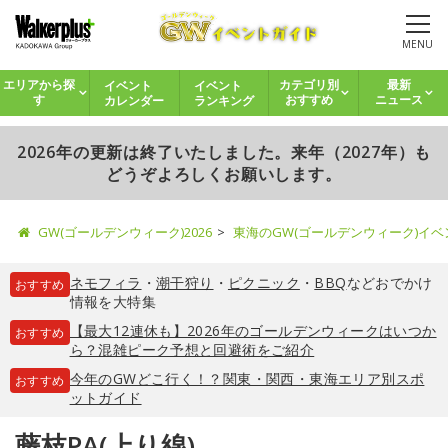
MENU
イベント
イベント
エリアから探
カテゴリ別
最新
カレンダー
ランキング
す
おすすめ
ニュース
2026年の更新は終了いたしました。来年（2027年）も
どうぞよろしくお願いします。
GW(ゴールデンウィーク)2026
東海のGW(ゴールデンウィーク)イ
ネモフィラ
・
潮干狩り
・
ピクニック
・
BBQ
などおでかけ
おすすめ
情報を大特集
【最大12連休も】2026年のゴールデンウィークはいつか
おすすめ
ら？混雑ピーク予想と回避術をご紹介
今年のGWどこ行く！？関東・関西・東海エリア別スポ
おすすめ
ットガイド
藤枝PA(上り線)