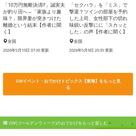
「10万円無断決済!?」誠実夫
「セクハラ」を「ミス」で
が釣り沼へ→「家族より趣
撃退？ツインの部屋を予約
味？」限界妻が突きつけた
した上司、女性部下の切れ
離婚という結末【作者に聞
味鋭い反撃にに「スカッと
く】
した」の声【作者に聞く】
全国
全国
2026年5月10日 07:30 更新
2026年5月9日 20:35 更新
GWイベント・おでかけトピックス【東海】をもっと見
る
GW(ゴールデンウィーク)のおでかけをもっと楽しむ