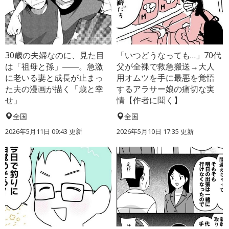
30歳の夫婦なのに、見た目
「いつどうなっても…」70代
は「祖母と孫」――。急激
父が全裸で救急搬送→大人
に老いる妻と成長が止まっ
用オムツを手に最悪を覚悟
た夫の漫画が描く「歳と幸
するアラサー娘の痛切な実
せ」
情【作者に聞く】
全国
全国
2026年5月11日 09:43 更新
2026年5月10日 17:35 更新