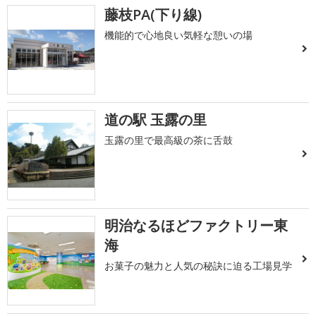
藤枝PA(下り線)
機能的で心地良い気軽な憩いの場
道の駅 玉露の里
玉露の里で最高級の茶に舌鼓
明治なるほどファクトリー東
海
お菓子の魅力と人気の秘訣に迫る工場見学