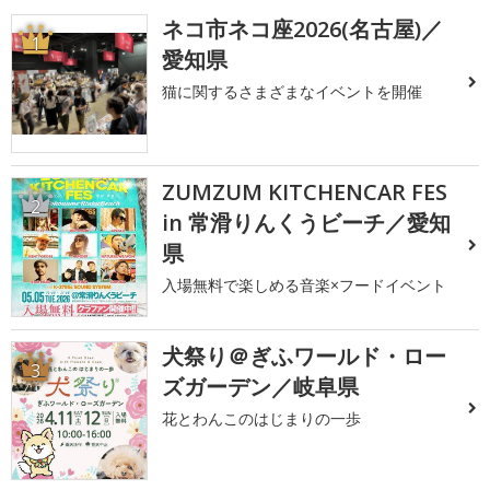
ネコ市ネコ座2026(名古屋)／
1
愛知県
猫に関するさまざまなイベントを開催
ZUMZUM KITCHENCAR FES
2
in 常滑りんくうビーチ／愛知
県
入場無料で楽しめる音楽×フードイベント
犬祭り＠ぎふワールド・ロー
3
ズガーデン／岐阜県
花とわんこのはじまりの一歩