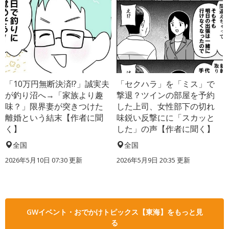
「10万円無断決済!?」誠実夫
「セクハラ」を「ミス」で
が釣り沼へ→「家族より趣
撃退？ツインの部屋を予約
味？」限界妻が突きつけた
した上司、女性部下の切れ
離婚という結末【作者に聞
味鋭い反撃にに「スカッと
く】
した」の声【作者に聞く】
全国
全国
2026年5月10日 07:30 更新
2026年5月9日 20:35 更新
GWイベント・おでかけトピックス【東海】をもっと見
る