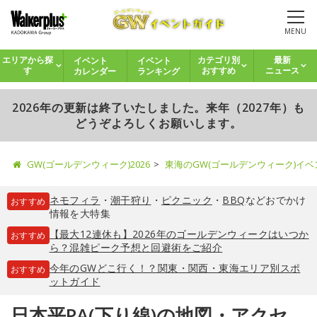
MENU
イベント
イベント
エリアから探
カテゴリ別
最新
カレンダー
ランキング
す
おすすめ
ニュース
2026年の更新は終了いたしました。来年（2027年）も
どうぞよろしくお願いします。
GW(ゴールデンウィーク)2026
東海のGW(ゴールデンウィーク)イ
ネモフィラ
・
潮干狩り
・
ピクニック
・
BBQ
などおでかけ
おすすめ
情報を大特集
【最大12連休も】2026年のゴールデンウィークはいつか
おすすめ
ら？混雑ピーク予想と回避術をご紹介
今年のGWどこ行く！？関東・関西・東海エリア別スポ
おすすめ
ットガイド
日本平PA(下り線)の地図・アクセ