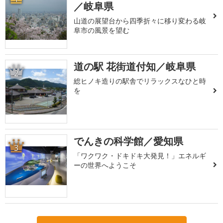
／岐阜県
山道の展望台から四季折々に移り変わる岐
阜市の風景を望む
道の駅 花街道付知／岐阜県
2
総ヒノキ造りの駅舎でリラックスなひと時
を
でんきの科学館／愛知県
3
「ワクワク・ドキドキ大発見！」エネルギ
ーの世界へようこそ