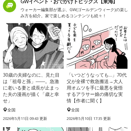
GWイベント・おでかけトピックス【東海】
ウォーカー編集部が選ぶ、GW(ゴールデンウィーク)の楽し
み方を紹介。家で楽しめるコンテンツも続々！
30歳の夫婦なのに、見た目
「いつどうなっても…」70代
は「祖母と孫」――。急激
父が全裸で救急搬送→大人
に老いる妻と成長が止まっ
用オムツを手に最悪を覚悟
た夫の漫画が描く「歳と幸
するアラサー娘の痛切な実
せ」
情【作者に聞く】
全国
全国
2026年5月11日 09:43 更新
2026年5月10日 17:35 更新