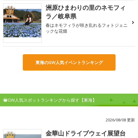
洲原ひまわりの里のネモフィ
3
ラ／岐阜県
春はネモフィラが咲き乱れるフォトジェニ
ックな花畑
東海のGW人気イベントランキング
GW人気スポットランキングから探す【東海】
2026/08/08 更新
金華山ドライブウェイ展望台
1