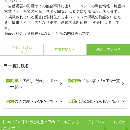
ください。
※自然災害の影響やその他諸事情により、イベントの開催情報、施設の
営業時間、植物の開花・見頃期間などは変更になる場合があります。
※掲載されている画像は取材先から本ページへの掲載の許諾をいただ
き、提供されたものとなります。画像の無断転載(二次使用)は禁止で
す。
※表示料金は消費税8％ないし10％の内税表示です。
スポット詳細
営業時間など
地図・アクセス
トップ
一覧に戻る
静岡県
のGWおでかけスポッ
静岡県
の道の駅・SA/PA一覧
ト一覧へ
へ
東海
の道の駅・SA/PA一覧へ
全国
の道の駅・SA/PA一覧へ
日本平PA(下り線)周辺のGW(ゴールデンウィーク)イベント・おでか
けスポット