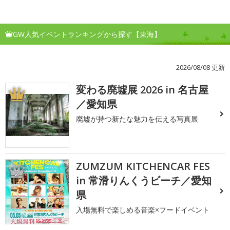
GW人気イベントランキングから探す【東海】
2026/08/08 更新
変わる廃墟展 2026 in 名古屋
1
／愛知県
廃墟が持つ新たな魅力を伝える写真展
ZUMZUM KITCHENCAR FES
2
in 常滑りんくうビーチ／愛知
県
入場無料で楽しめる音楽×フードイベント