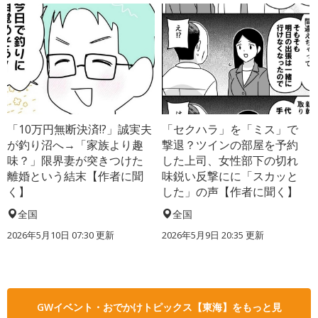
「10万円無断決済!?」誠実夫
「セクハラ」を「ミス」で
が釣り沼へ→「家族より趣
撃退？ツインの部屋を予約
味？」限界妻が突きつけた
した上司、女性部下の切れ
離婚という結末【作者に聞
味鋭い反撃にに「スカッと
く】
した」の声【作者に聞く】
全国
全国
2026年5月10日 07:30 更新
2026年5月9日 20:35 更新
GWイベント・おでかけトピックス【東海】をもっと見