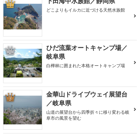
下田海中水族館／静岡県
1
どこよりもイルカに近づける天然水族館
ひだ流葉オートキャンプ場／
2
岐阜県
白樺林に囲まれた本格オートキャンプ場
金華山ドライブウェイ展望台
3
／岐阜県
山道の展望台から四季折々に移り変わる岐
阜市の風景を望む