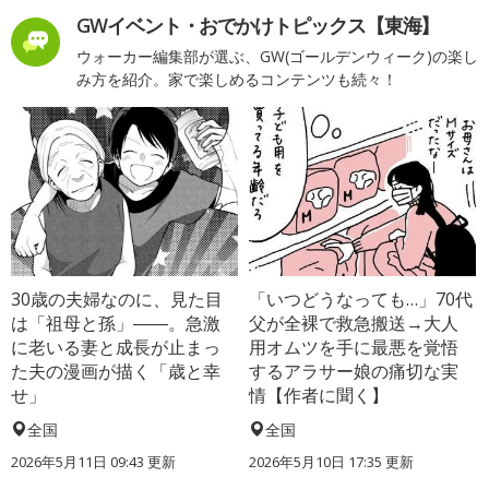
GWイベント・おでかけトピックス【東海】
ウォーカー編集部が選ぶ、GW(ゴールデンウィーク)の楽し
み方を紹介。家で楽しめるコンテンツも続々！
30歳の夫婦なのに、見た目
「いつどうなっても…」70代
は「祖母と孫」――。急激
父が全裸で救急搬送→大人
に老いる妻と成長が止まっ
用オムツを手に最悪を覚悟
た夫の漫画が描く「歳と幸
するアラサー娘の痛切な実
せ」
情【作者に聞く】
全国
全国
2026年5月11日 09:43 更新
2026年5月10日 17:35 更新