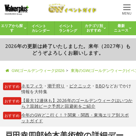
MENU
イベント
イベント
エリアから探
カテゴリ別
最新
カレンダー
ランキング
す
おすすめ
ニュース
2026年の更新は終了いたしました。来年（2027年）も
どうぞよろしくお願いします。
GW(ゴールデンウィーク)2026
東海のGW(ゴールデンウィーク)イ
ネモフィラ
・
潮干狩り
・
ピクニック
・
BBQ
などおでかけ
おすすめ
情報を大特集
【最大12連休も】2026年のゴールデンウィークはいつか
おすすめ
ら？混雑ピーク予想と回避術をご紹介
今年のGWどこ行く！？関東・関西・東海エリア別スポ
おすすめ
ットガイド
戸田幸四郎絵本美術館の詳細デー