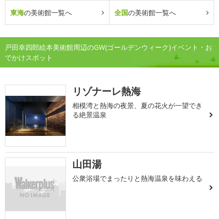
東海
の美術館一覧へ
全国
の美術館一覧へ
戸田幸四郎絵本美術館周辺のGW(ゴールデンウィーク)イベント・お
でかけスポット
リゾナーレ熱海
相模湾と熱海の夜景、夏の花火が一望でき
る絶景温泉
山田湯
公衆浴場でまったりと熱海温泉を味わえる