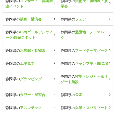
静岡県の
コンサート・音楽関
静岡県の
美術展・博物展・展
連イベント
示会
静岡県の
演劇・講演会
静岡県の
フェア
静岡県の
GW(ゴールデンウィ
静岡県の
遊園地・テーマパー
ーク)観光スポット
ク
静岡県の
水族館・動物園
静岡県の
フードテーマパーク
静岡県の
工場見学
静岡県の
キャンプ場・BBQ場
静岡県の
牧場・レジャー＆リ
静岡県の
グランピング
ゾート施設
静岡県の
タワー・展望台
静岡県の
公園
静岡県の
アスレチック
静岡県の
温泉・スパリゾート