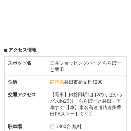
アクセス情報
スポット名
三井ショッピングパーク ららぽー
と磐田
住所
静岡県
磐田市高見丘1200
交通アクセス
【電車】JR磐田駅北口2のりばから
バス約20分「ららぽーと磐田」下
車すぐ 【車】東名高速道路遠州豊
田PAスマートICすぐ
駐車場
〇 3400台 無料