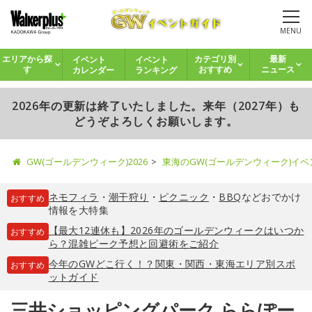
MENU
イベント
イベント
エリアから探
カテゴリ別
最新
カレンダー
ランキング
す
おすすめ
ニュース
2026年の更新は終了いたしました。来年（2027年）も
どうぞよろしくお願いします。
GW(ゴールデンウィーク)2026
東海のGW(ゴールデンウィーク)イ
ネモフィラ
・
潮干狩り
・
ピクニック
・
BBQ
などおでかけ
おすすめ
情報を大特集
【最大12連休も】2026年のゴールデンウィークはいつか
おすすめ
ら？混雑ピーク予想と回避術をご紹介
今年のGWどこ行く！？関東・関西・東海エリア別スポ
おすすめ
ットガイド
三井ショッピングパーク ららぽー