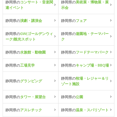
静岡県の
コンサート・音楽関
静岡県の
美術展・博物展・展
連イベント
示会
静岡県の
演劇・講演会
静岡県の
フェア
静岡県の
GW(ゴールデンウィ
静岡県の
遊園地・テーマパー
ーク)観光スポット
ク
静岡県の
水族館・動物園
静岡県の
フードテーマパーク
静岡県の
工場見学
静岡県の
キャンプ場・BBQ場
静岡県の
牧場・レジャー＆リ
静岡県の
グランピング
ゾート施設
静岡県の
タワー・展望台
静岡県の
公園
静岡県の
アスレチック
静岡県の
温泉・スパリゾート