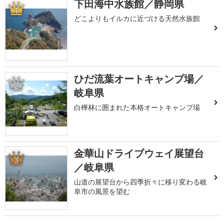
下田海中水族館／静岡県
1
どこよりもイルカに近づける天然水族館
ひだ流葉オートキャンプ場／
2
岐阜県
白樺林に囲まれた本格オートキャンプ場
金華山ドライブウェイ展望台
3
／岐阜県
山道の展望台から四季折々に移り変わる岐
阜市の風景を望む