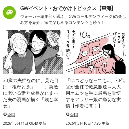
GWイベント・おでかけトピックス【東海】
ウォーカー編集部が選ぶ、GW(ゴールデンウィーク)の楽し
み方を紹介。家で楽しめるコンテンツも続々！
30歳の夫婦なのに、見た目
「いつどうなっても…」70代
は「祖母と孫」――。急激
父が全裸で救急搬送→大人
に老いる妻と成長が止まっ
用オムツを手に最悪を覚悟
た夫の漫画が描く「歳と幸
するアラサー娘の痛切な実
せ」
情【作者に聞く】
全国
全国
2026年5月11日 09:43 更新
2026年5月10日 17:35 更新