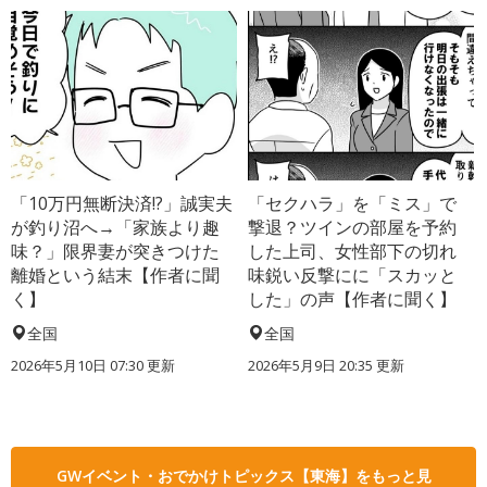
「10万円無断決済!?」誠実夫
「セクハラ」を「ミス」で
が釣り沼へ→「家族より趣
撃退？ツインの部屋を予約
味？」限界妻が突きつけた
した上司、女性部下の切れ
離婚という結末【作者に聞
味鋭い反撃にに「スカッと
く】
した」の声【作者に聞く】
全国
全国
2026年5月10日 07:30 更新
2026年5月9日 20:35 更新
GWイベント・おでかけトピックス【東海】をもっと見