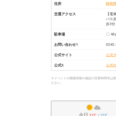
住所
静岡
交通アクセス
【電
バス
歩3分
駐車場
〇 4
お問い合わせ1
0545-
公式サイト
公式
公式X
公式
※イベントの開催情報や施設の営業時間等は
ださい。
今日
32℃
／
25℃