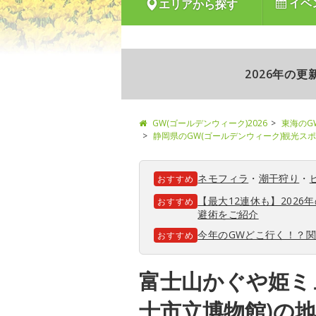
イベ
エリアから探す
2026年の
GW(ゴールデンウィーク)2026
東海のG
静岡県のGW(ゴールデンウィーク)観光ス
ネモフィラ
・
潮干狩り
・
おすすめ
【最大12連休も】202
おすすめ
避術をご紹介
今年のGWどこ行く！？
おすすめ
富士山かぐや姫ミ
士市立博物館)の