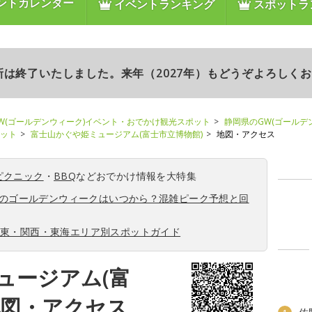
ントカレンダー
イベントランキング
スポットラ
更新は終了いたしました。来年（2027年）もどうぞよろしく
W(ゴールデンウィーク)イベント・おでかけ観光スポット
静岡県のGW(ゴールデ
ポット
富士山かぐや姫ミュージアム(富士市立博物館)
地図・アクセス
ピクニック
・
BBQ
などおでかけ情報を大特集
6年のゴールデンウィークはいつから？混雑ピーク予想と回
関東・関西・東海エリア別スポットガイド
ュージアム(富
地図・アクセス