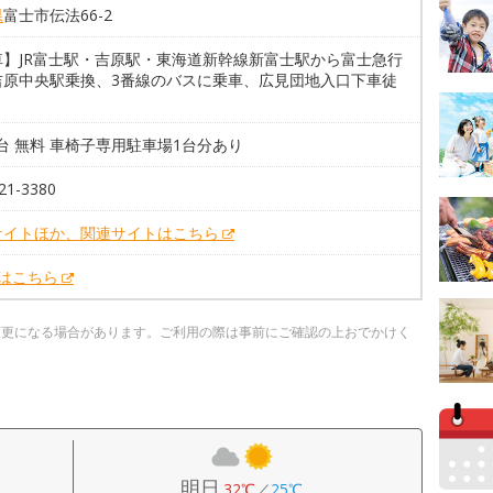
県
富士市伝法66-2
車】JR富士駅・吉原駅・東海道新幹線新富士駅から富士急行
吉原中央駅乗換、3番線のバスに乗車、広見団地入口下車徒
6台 無料 車椅子専用駐車場1台分あり
21-3380
サイトほか、関連サイトはこちら
Xはこちら
変更になる場合があります。ご利用の際は事前にご確認の上おでかけく
明日
32℃
／
25℃