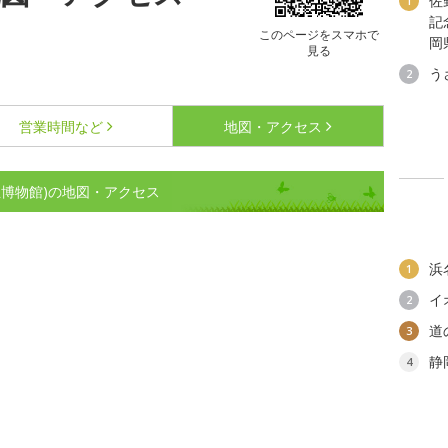
佐
1
記
このページをスマホで
岡
見る
う
2
営業時間など
地図・アクセス
博物館)の地図・アクセス
浜
1
イ
2
道
3
静
4