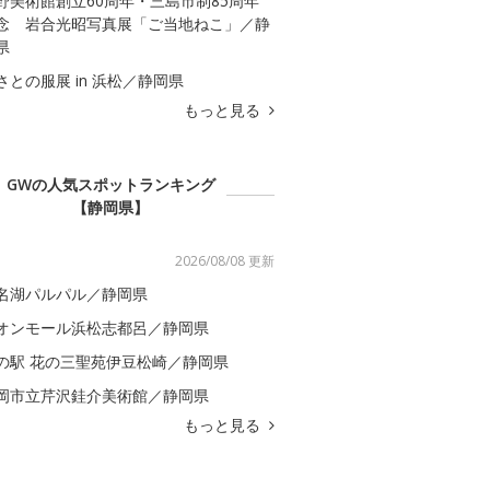
野美術館創立60周年・三島市制85周年
念 岩合光昭写真展「ご当地ねこ」／静
県
さとの服展 in 浜松／静岡県
もっと見る
GWの人気スポットランキング
【静岡県】
2026/08/08 更新
名湖パルパル／静岡県
オンモール浜松志都呂／静岡県
の駅 花の三聖苑伊豆松崎／静岡県
岡市立芹沢銈介美術館／静岡県
もっと見る