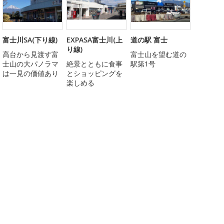
富士川SA(下り線)
EXPASA富士川(上
道の駅 富士
り線)
高台から見渡す富
富士山を望む道の
士山の大パノラマ
絶景とともに食事
駅第1号
は一見の価値あり
とショッピングを
楽しめる