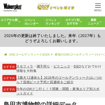
MENU
イベント
イベント
エリアから探
カテゴリ別
最新
カレンダー
ランキング
す
おすすめ
ニュース
2026年の更新は終了いたしました。来年（2027年）も
どうぞよろしくお願いします。
GW(ゴールデンウィーク)2026
東海のGW(ゴールデンウィーク)イ
ネモフィラ
・
潮干狩り
・
ピクニック
・
BBQ
などおでかけ
おすすめ
情報を大特集
【最大12連休も】2026年のゴールデンウィークはいつか
おすすめ
ら？混雑ピーク予想と回避術をご紹介
今年のGWどこ行く！？関東・関西・東海エリア別スポ
おすすめ
ットガイド
島田市博物館の詳細データ