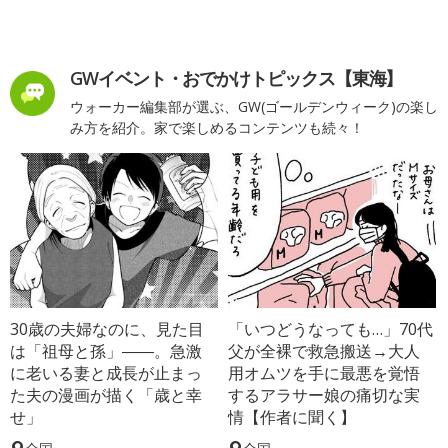
GWイベント・おでかけトピックス【東海】
ウォーカー編集部が選ぶ、GW(ゴールデンウィーク)の楽し
み方を紹介。家で楽しめるコンテンツも続々！
30歳の夫婦なのに、見た目
「いつどうなっても…」70代
は「祖母と孫」――。急激
父が全裸で救急搬送→大人
に老いる妻と成長が止まっ
用オムツを手に最悪を覚悟
た夫の漫画が描く「歳と幸
するアラサー娘の痛切な実
せ」
情【作者に聞く】