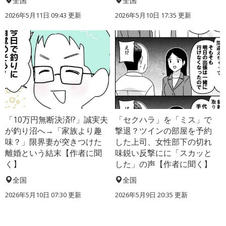
全国
全国
2026年5月11日 09:43 更新
2026年5月10日 17:35 更新
「10万円無断決済!?」誠実夫
「セクハラ」を「ミス」で
が釣り沼へ→「家族より趣
撃退？ツインの部屋を予約
味？」限界妻が突きつけた
した上司、女性部下の切れ
離婚という結末【作者に聞
味鋭い反撃にに「スカッと
く】
した」の声【作者に聞く】
全国
全国
2026年5月10日 07:30 更新
2026年5月9日 20:35 更新