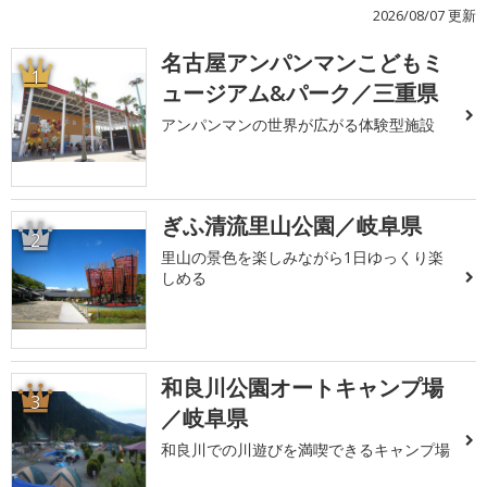
2026/08/07 更新
名古屋アンパンマンこどもミ
1
ュージアム&パーク／三重県
アンパンマンの世界が広がる体験型施設
ぎふ清流里山公園／岐阜県
2
里山の景色を楽しみながら1日ゆっくり楽
しめる
和良川公園オートキャンプ場
3
／岐阜県
和良川での川遊びを満喫できるキャンプ場