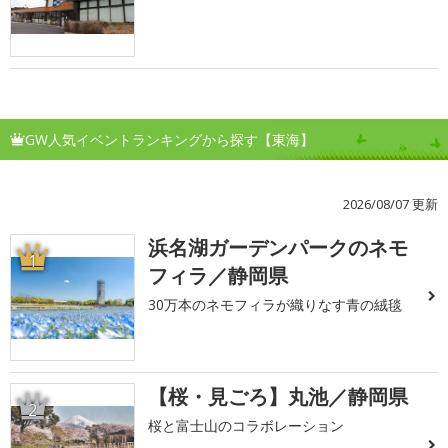
GW人気イベントランキングから探す【東海】
2026/08/07 更新
浜名湖ガーデンパークのネモ
1
フィラ／静岡県
30万本のネモフィラが織りなす青の絨毯
【桜・見ごろ】丸池／静岡県
2
桜と富士山のコラボレーション