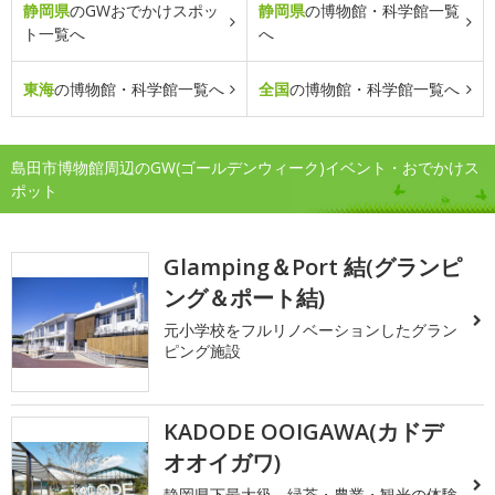
静岡県
のGWおでかけスポッ
静岡県
の博物館・科学館一覧
ト一覧へ
へ
東海
の博物館・科学館一覧へ
全国
の博物館・科学館一覧へ
島田市博物館周辺のGW(ゴールデンウィーク)イベント・おでかけス
ポット
Glamping＆Port 結(グランピ
ング＆ポート結)
元小学校をフルリノベーションしたグラン
ピング施設
KADODE OOIGAWA(カドデ
オオイガワ)
静岡県下最大級、緑茶・農業・観光の体験