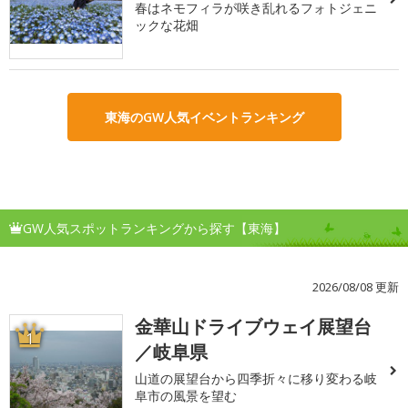
春はネモフィラが咲き乱れるフォトジェニ
ックな花畑
東海のGW人気イベントランキング
GW人気スポットランキングから探す【東海】
2026/08/08 更新
金華山ドライブウェイ展望台
1
／岐阜県
山道の展望台から四季折々に移り変わる岐
阜市の風景を望む