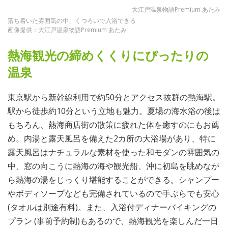
大江戸温泉物語Premium あたみ
落ち着いた雰囲気の中、くつろいで入浴できる
画像提供：大江戸温泉物語Premium あたみ
熱海観光の締めくくりにぴったりの
温泉
東京駅から新幹線利用で約50分とアクセス抜群の熱海駅。
駅から徒歩約10分という立地も魅力。夏場の海水浴の後は
もちろん、熱海商店街の散策に疲れた体を癒すのにもお薦
め。内湯と露天風呂を備えた2カ所の大浴場があり、特に
露天風呂はナチュラルな素材を使った和モダンの雰囲気の
中、窓の向こうに熱海の海や観光船、沖に初島を眺めなが
ら熱海の湯をじっくり堪能することができる。シャンプー
やボディソープなども完備されているので手ぶらでも安心
(タオルは別途有料)。また、入浴付ディナーバイキングの
プラン (事前予約制)もあるので、熱海観光を楽しんだ一日