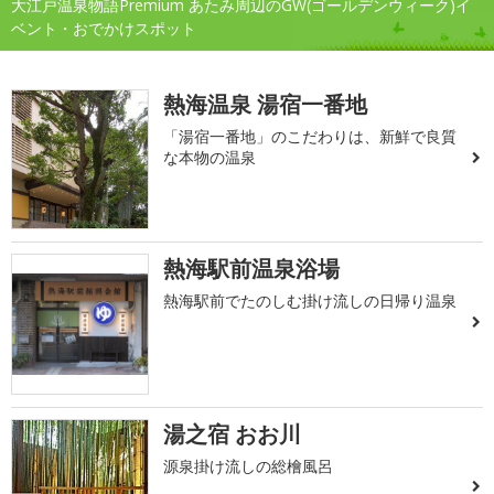
大江戸温泉物語Premium あたみ周辺のGW(ゴールデンウィーク)イ
ベント・おでかけスポット
熱海温泉 湯宿一番地
「湯宿一番地」のこだわりは、新鮮で良質
な本物の温泉
熱海駅前温泉浴場
熱海駅前でたのしむ掛け流しの日帰り温泉
湯之宿 おお川
源泉掛け流しの総檜風呂