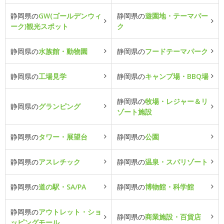
静岡県の
GW(ゴールデンウィ
静岡県の
遊園地・テーマパー
ーク)観光スポット
ク
静岡県の
水族館・動物園
静岡県の
フードテーマパーク
静岡県の
工場見学
静岡県の
キャンプ場・BBQ場
静岡県の
牧場・レジャー＆リ
静岡県の
グランピング
ゾート施設
静岡県の
タワー・展望台
静岡県の
公園
静岡県の
アスレチック
静岡県の
温泉・スパリゾート
静岡県の
道の駅・SA/PA
静岡県の
博物館・科学館
静岡県の
アウトレット・ショ
静岡県の
商業施設・百貨店
ッピングモール