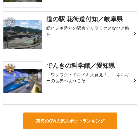
道の駅 花街道付知／岐阜県
2
総ヒノキ造りの駅舎でリラックスなひと時
を
でんきの科学館／愛知県
3
「ワクワク・ドキドキ大発見！」エネルギ
ーの世界へようこそ
東海のGW人気スポットランキング