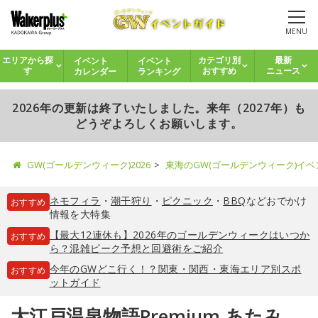
MENU
イベント
イベント
エリアから探
カテゴリ別
最新
カレンダー
ランキング
す
おすすめ
ニュース
2026年の更新は終了いたしました。来年（2027年）も
どうぞよろしくお願いします。
GW(ゴールデンウィーク)2026
東海のGW(ゴールデンウィーク)イ
ネモフィラ
・
潮干狩り
・
ピクニック
・
BBQ
などおでかけ
おすすめ
情報を大特集
【最大12連休も】2026年のゴールデンウィークはいつか
おすすめ
ら？混雑ピーク予想と回避術をご紹介
今年のGWどこ行く！？関東・関西・東海エリア別スポ
おすすめ
ットガイド
大江戸温泉物語Premium あたみ