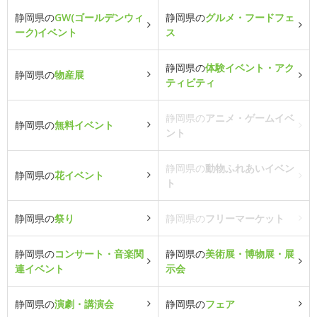
静岡県の
GW(ゴールデンウィ
静岡県の
グルメ・フードフェ
ーク)イベント
ス
静岡県の
体験イベント・アク
静岡県の
物産展
ティビティ
静岡県の
アニメ・ゲームイベ
静岡県の
無料イベント
ント
静岡県の
動物ふれあいイベン
静岡県の
花イベント
ト
静岡県の
祭り
静岡県の
フリーマーケット
静岡県の
コンサート・音楽関
静岡県の
美術展・博物展・展
連イベント
示会
静岡県の
演劇・講演会
静岡県の
フェア