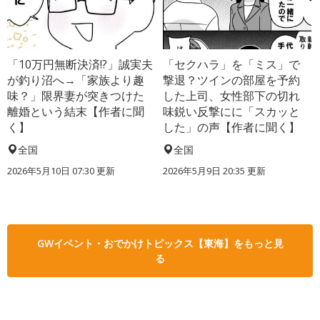
「10万円無断決済!?」誠実夫
「セクハラ」を「ミス」で
が釣り沼へ→「家族より趣
撃退？ツインの部屋を予約
味？」限界妻が突きつけた
した上司、女性部下の切れ
離婚という結末【作者に聞
味鋭い反撃にに「スカッと
く】
した」の声【作者に聞く】
全国
全国
2026年5月10日 07:30 更新
2026年5月9日 20:35 更新
GWイベント・おでかけトピックス【東海】をもっと見
る