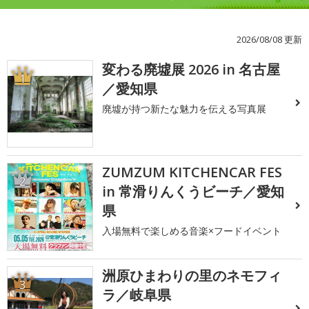
2026/08/08 更新
変わる廃墟展 2026 in 名古屋
1
／愛知県
廃墟が持つ新たな魅力を伝える写真展
ZUMZUM KITCHENCAR FES
2
in 常滑りんくうビーチ／愛知
県
入場無料で楽しめる音楽×フードイベント
洲原ひまわりの里のネモフィ
3
ラ／岐阜県