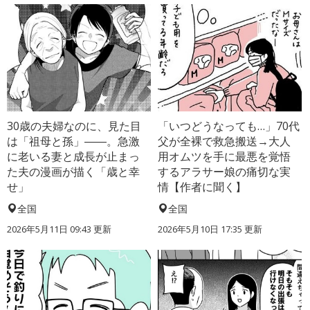
30歳の夫婦なのに、見た目
「いつどうなっても…」70代
は「祖母と孫」――。急激
父が全裸で救急搬送→大人
に老いる妻と成長が止まっ
用オムツを手に最悪を覚悟
た夫の漫画が描く「歳と幸
するアラサー娘の痛切な実
せ」
情【作者に聞く】
全国
全国
2026年5月11日 09:43 更新
2026年5月10日 17:35 更新