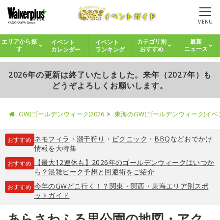
MENU
イベント
イベント
エリアから探
カテゴリ別
最新
カレンダー
ランキング
す
おすすめ
ニュース
2026年の更新は終了いたしました。来年（2027年）も
どうぞよろしくお願いします。
GW(ゴールデンウィーク)2026
東海のGW(ゴールデンウィーク)イ
ネモフィラ
・
潮干狩り
・
ピクニック
・
BBQ
などおでかけ
おすすめ
情報を大特集
【最大12連休も】2026年のゴールデンウィークはいつか
おすすめ
ら？混雑ピーク予想と回避術をご紹介
今年のGWどこ行く！？関東・関西・東海エリア別スポ
おすすめ
ットガイド
あらさわふる里公園の地図・アク