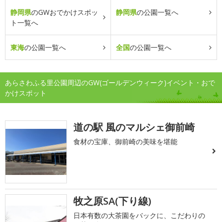
静岡県
のGWおでかけスポッ
静岡県
の公園一覧へ
ト一覧へ
東海
の公園一覧へ
全国
の公園一覧へ
あらさわふる里公園周辺のGW(ゴールデンウィーク)イベント・おで
かけスポット
道の駅 風のマルシェ御前崎
食材の宝庫、御前崎の美味を堪能
牧之原SA(下り線)
日本有数の大茶園をバックに、こだわりの