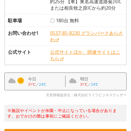
約25分 【車】東名高速道路菊川IC
または相良牧之原ICから約20分
駐車場
〇 180台 無料
お問い合わせ1
0537-85-8230 グランパークあらさ
わ
公式サイト
公式サイトほか、関連サイトはこ
ちら
今日
明日
31℃
／
24℃
31℃
／
24℃
天気情報提供元：株式会社ライフビジネスウェザー
※施設やイベントが休園・中止になっている場合がありま
す。おでかけの際は事前にご確認ください。