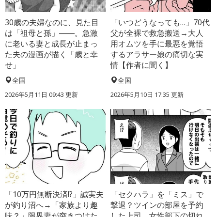
30歳の夫婦なのに、見た目
「いつどうなっても…」70代
は「祖母と孫」――。急激
父が全裸で救急搬送→大人
に老いる妻と成長が止まっ
用オムツを手に最悪を覚悟
た夫の漫画が描く「歳と幸
するアラサー娘の痛切な実
せ」
情【作者に聞く】
全国
全国
2026年5月11日 09:43 更新
2026年5月10日 17:35 更新
「10万円無断決済!?」誠実夫
「セクハラ」を「ミス」で
が釣り沼へ→「家族より趣
撃退？ツインの部屋を予約
味？」限界妻が突きつけた
した上司、女性部下の切れ