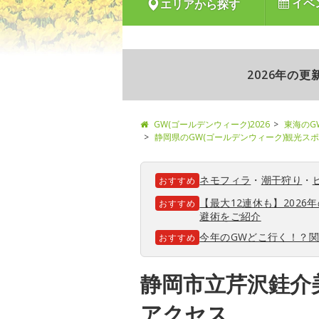
イベ
エリアから探す
2026年の
GW(ゴールデンウィーク)2026
東海のG
静岡県のGW(ゴールデンウィーク)観光ス
ネモフィラ
・
潮干狩り
・
おすすめ
【最大12連休も】202
おすすめ
避術をご紹介
今年のGWどこ行く！？
おすすめ
静岡市立芹沢銈介
アクセス