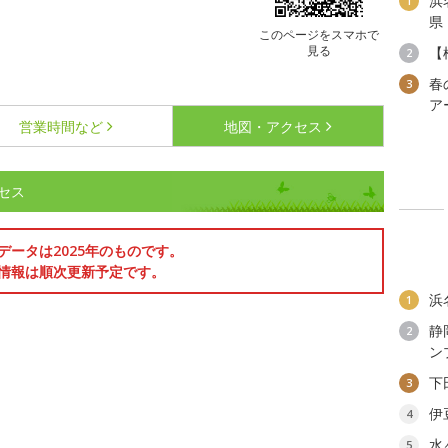
浜
1
県
このページをスマホで
見る
【
2
春
3
ア
営業時間など
地図・アクセス
セス
データは2025年のものです。
情報は順次更新予定です。
浜
1
静
2
ン
下
3
伊
4
水
5