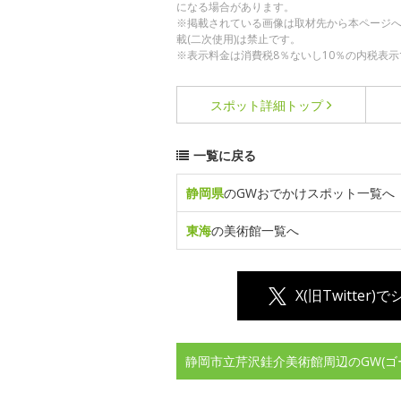
になる場合があります。
※掲載されている画像は取材先から本ページ
載(二次使用)は禁止です。
※表示料金は消費税8％ないし10％の内税表示
スポット詳細
トップ
一覧に戻る
静岡県
のGWおでかけスポット一覧へ
東海
の美術館一覧へ
X(旧Twitter)
静岡市立芹沢銈介美術館周辺のGW(