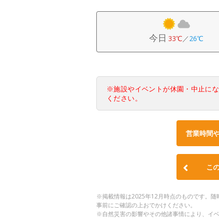
今日
33℃
／
26℃
※施設やイベントが休園・中止に
ください。
営業時間
こ
※掲載情報は2025年12月時点のものです
事前にご確認の上おでかけください。
※自然災害の影響やその他諸事情により、イ