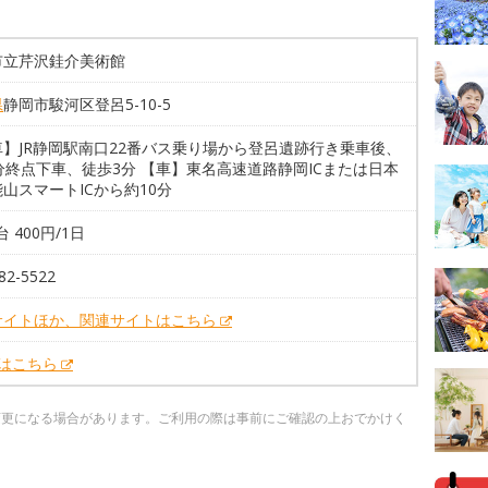
市立芹沢銈介美術館
県
静岡市駿河区登呂5-10-5
車】JR静岡駅南口22番バス乗り場から登呂遺跡行き乗車後、
分終点下車、徒歩3分 【車】東名高速道路静岡ICまたは日本
山スマートICから約10分
台 400円/1日
82-5522
サイトほか、関連サイトはこちら
Xはこちら
変更になる場合があります。ご利用の際は事前にご確認の上おでかけく