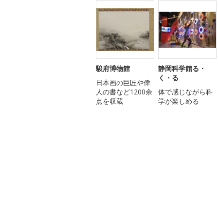
駿府博物館
静岡科学館る・
く・る
日本画の巨匠や偉
人の書など1200余
体で感じながら科
点を収蔵
学が楽しめる