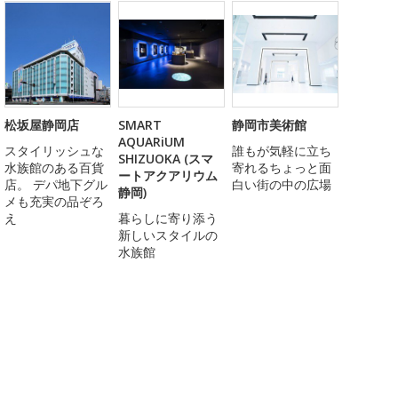
松坂屋静岡店
SMART
静岡市美術館
AQUARiUM
スタイリッシュな
誰もが気軽に立ち
SHIZUOKA (スマ
水族館のある百貨
寄れるちょっと面
ートアクアリウム
店。 デパ地下グル
白い街の中の広場
静岡)
メも充実の品ぞろ
え
暮らしに寄り添う
新しいスタイルの
水族館