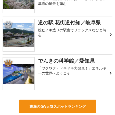
阜市の風景を望む
道の駅 花街道付知／岐阜県
2
総ヒノキ造りの駅舎でリラックスなひと時
を
でんきの科学館／愛知県
3
「ワクワク・ドキドキ大発見！」エネルギ
ーの世界へようこそ
東海のGW人気スポットランキング