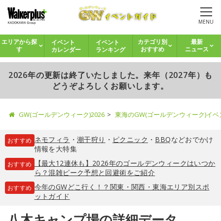
MENU
イベント
イベント
エリアから探
カテゴリ別
最新
カレンダー
ランキング
す
おすすめ
ニュース
2026年の更新は終了いたしました。来年（2027年）も
どうぞよろしくお願いします。
GW(ゴールデンウィーク)2026
東海のGW(ゴールデンウィーク)イ
ネモフィラ
・
潮干狩り
・
ピクニック
・
BBQ
などおでかけ
おすすめ
情報を大特集
【最大12連休も】2026年のゴールデンウィークはいつか
おすすめ
ら？混雑ピーク予想と回避術をご紹介
今年のGWどこ行く！？関東・関西・東海エリア別スポ
おすすめ
ットガイド
八木キャンプ場の詳細データ