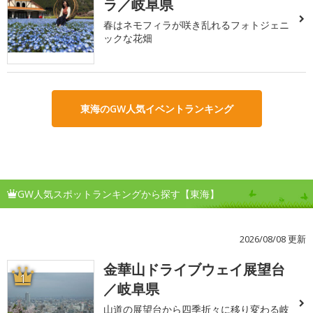
ラ／岐阜県
春はネモフィラが咲き乱れるフォトジェニ
ックな花畑
東海のGW人気イベントランキング
GW人気スポットランキングから探す【東海】
2026/08/08 更新
金華山ドライブウェイ展望台
1
／岐阜県
山道の展望台から四季折々に移り変わる岐