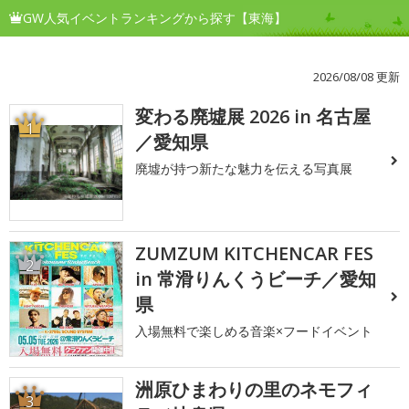
GW人気イベントランキングから探す【東海】
2026/08/08 更新
変わる廃墟展 2026 in 名古屋
1
／愛知県
廃墟が持つ新たな魅力を伝える写真展
ZUMZUM KITCHENCAR FES
2
in 常滑りんくうビーチ／愛知
県
入場無料で楽しめる音楽×フードイベント
洲原ひまわりの里のネモフィ
3