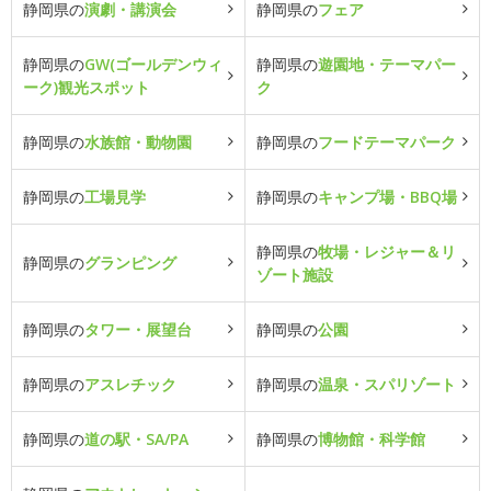
静岡県の
演劇・講演会
静岡県の
フェア
静岡県の
GW(ゴールデンウィ
静岡県の
遊園地・テーマパー
ーク)観光スポット
ク
静岡県の
水族館・動物園
静岡県の
フードテーマパーク
静岡県の
工場見学
静岡県の
キャンプ場・BBQ場
静岡県の
牧場・レジャー＆リ
静岡県の
グランピング
ゾート施設
静岡県の
タワー・展望台
静岡県の
公園
静岡県の
アスレチック
静岡県の
温泉・スパリゾート
静岡県の
道の駅・SA/PA
静岡県の
博物館・科学館