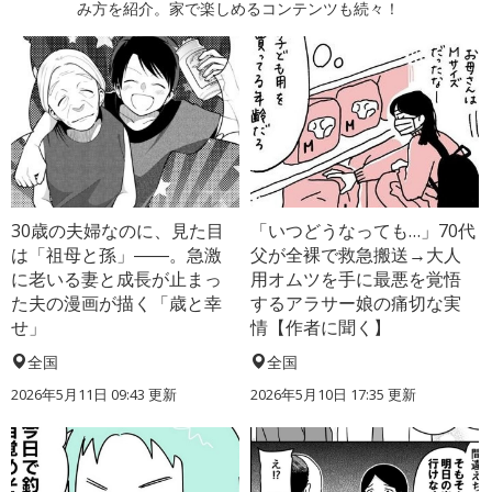
み方を紹介。家で楽しめるコンテンツも続々！
30歳の夫婦なのに、見た目
「いつどうなっても…」70代
は「祖母と孫」――。急激
父が全裸で救急搬送→大人
に老いる妻と成長が止まっ
用オムツを手に最悪を覚悟
た夫の漫画が描く「歳と幸
するアラサー娘の痛切な実
せ」
情【作者に聞く】
全国
全国
2026年5月11日 09:43 更新
2026年5月10日 17:35 更新