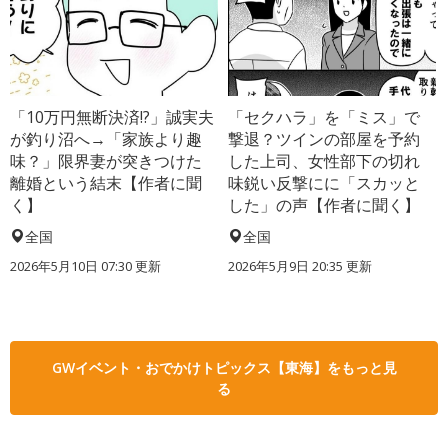
「10万円無断決済!?」誠実夫
「セクハラ」を「ミス」で
が釣り沼へ→「家族より趣
撃退？ツインの部屋を予約
味？」限界妻が突きつけた
した上司、女性部下の切れ
離婚という結末【作者に聞
味鋭い反撃にに「スカッと
く】
した」の声【作者に聞く】
全国
全国
2026年5月10日 07:30 更新
2026年5月9日 20:35 更新
GWイベント・おでかけトピックス【東海】をもっと見
る