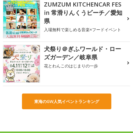
ZUMZUM KITCHENCAR FES
2
in 常滑りんくうビーチ／愛知
県
入場無料で楽しめる音楽×フードイベント
犬祭り＠ぎふワールド・ロー
3
ズガーデン／岐阜県
花とわんこのはじまりの一歩
東海のGW人気イベントランキング