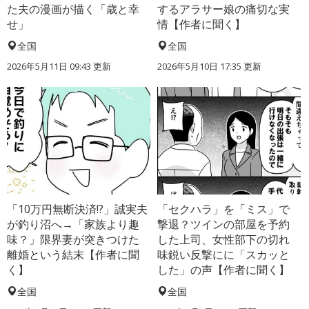
た夫の漫画が描く「歳と幸
するアラサー娘の痛切な実
せ」
情【作者に聞く】
全国
全国
2026年5月11日 09:43 更新
2026年5月10日 17:35 更新
「10万円無断決済!?」誠実夫
「セクハラ」を「ミス」で
が釣り沼へ→「家族より趣
撃退？ツインの部屋を予約
味？」限界妻が突きつけた
した上司、女性部下の切れ
離婚という結末【作者に聞
味鋭い反撃にに「スカッと
く】
した」の声【作者に聞く】
全国
全国