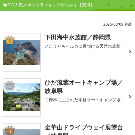
GW人気スポットランキングから探す【東海】
2026/08/09 更新
下田海中水族館／静岡県
1
どこよりもイルカに近づける天然水族館
ひだ流葉オートキャンプ場／
2
岐阜県
白樺林に囲まれた本格オートキャンプ場
金華山ドライブウェイ展望台
3