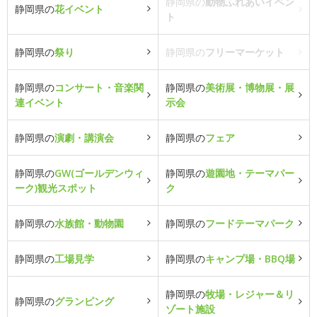
静岡県の
動物ふれあいイベン
静岡県の
花イベント
ト
静岡県の
祭り
静岡県の
フリーマーケット
静岡県の
コンサート・音楽関
静岡県の
美術展・博物展・展
連イベント
示会
静岡県の
演劇・講演会
静岡県の
フェア
静岡県の
GW(ゴールデンウィ
静岡県の
遊園地・テーマパー
ーク)観光スポット
ク
静岡県の
水族館・動物園
静岡県の
フードテーマパーク
静岡県の
工場見学
静岡県の
キャンプ場・BBQ場
静岡県の
牧場・レジャー＆リ
静岡県の
グランピング
ゾート施設