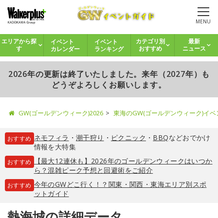
MENU
イベント
イベント
エリアから探
カテゴリ別
最新
カレンダー
ランキング
す
おすすめ
ニュース
2026年の更新は終了いたしました。来年（2027年）も
どうぞよろしくお願いします。
GW(ゴールデンウィーク)2026
東海のGW(ゴールデンウィーク)イ
ネモフィラ
・
潮干狩り
・
ピクニック
・
BBQ
などおでかけ
おすすめ
情報を大特集
【最大12連休も】2026年のゴールデンウィークはいつか
おすすめ
ら？混雑ピーク予想と回避術をご紹介
今年のGWどこ行く！？関東・関西・東海エリア別スポ
おすすめ
ットガイド
熱海城の詳細データ