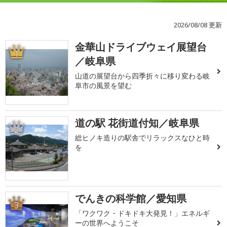
2026/08/08 更新
金華山ドライブウェイ展望台
1
／岐阜県
山道の展望台から四季折々に移り変わる岐
阜市の風景を望む
道の駅 花街道付知／岐阜県
2
総ヒノキ造りの駅舎でリラックスなひと時
を
でんきの科学館／愛知県
3
「ワクワク・ドキドキ大発見！」エネルギ
ーの世界へようこそ