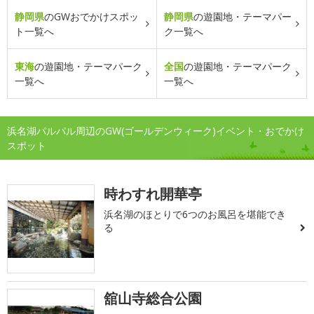
静岡県
のGWおでかけスポッ
静岡県
の遊園地・テーマパー
ト一覧へ
ク一覧へ
東海
の遊園地・テーマパーク
全国
の遊園地・テーマパーク
一覧へ
一覧へ
浜名湖パルパル周辺のGW(ゴールデンウィーク)イベント・おでかけ
スポット
時わすれ開華亭
浜名湖のほとりで6つのお風呂を堪能でき
る
舘山寺総合公園