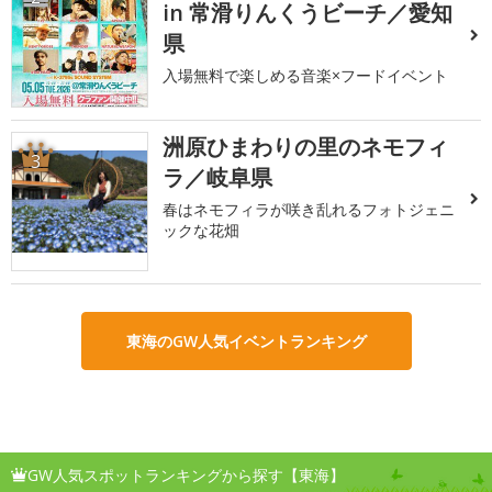
in 常滑りんくうビーチ／愛知
県
入場無料で楽しめる音楽×フードイベント
洲原ひまわりの里のネモフィ
3
ラ／岐阜県
春はネモフィラが咲き乱れるフォトジェニ
ックな花畑
東海のGW人気イベントランキング
GW人気スポットランキングから探す【東海】