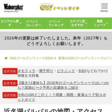
MENU
イベント
イベント
エリアから探
カテゴリ別
最新
カレンダー
ランキング
す
おすすめ
ニュース
2026年の更新は終了いたしました。来年（2027年）も
どうぞよろしくお願いします。
GW(ゴールデンウィーク)2026
東海のGW(ゴールデンウィーク)イ
ネモフィラ
・
潮干狩り
・
ピクニック
・
BBQ
などおでかけ
おすすめ
情報を大特集
【最大12連休も】2026年のゴールデンウィークはいつか
おすすめ
ら？混雑ピーク予想と回避術をご紹介
今年のGWどこ行く！？関東・関西・東海エリア別スポ
おすすめ
ットガイド
浜名湖パルパルの地図・アクセス