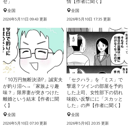
せ」
情【作者に聞く】
全国
全国
2026年5月11日 09:43 更新
2026年5月10日 17:35 更新
「10万円無断決済!?」誠実夫
「セクハラ」を「ミス」で
が釣り沼へ→「家族より趣
撃退？ツインの部屋を予約
味？」限界妻が突きつけた
した上司、女性部下の切れ
離婚という結末【作者に聞
味鋭い反撃にに「スカッと
く】
した」の声【作者に聞く】
全国
全国
2026年5月10日 07:30 更新
2026年5月9日 20:35 更新