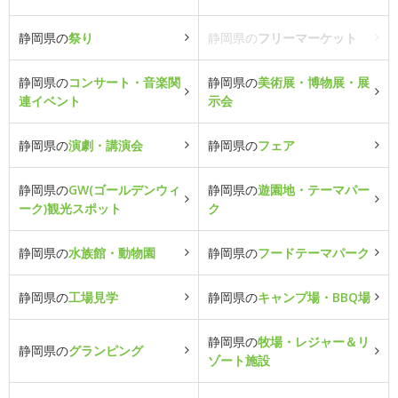
静岡県の
祭り
静岡県の
フリーマーケット
静岡県の
コンサート・音楽関
静岡県の
美術展・博物展・展
連イベント
示会
静岡県の
演劇・講演会
静岡県の
フェア
静岡県の
GW(ゴールデンウィ
静岡県の
遊園地・テーマパー
ーク)観光スポット
ク
静岡県の
水族館・動物園
静岡県の
フードテーマパーク
静岡県の
工場見学
静岡県の
キャンプ場・BBQ場
静岡県の
牧場・レジャー＆リ
静岡県の
グランピング
ゾート施設