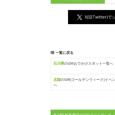
X(旧Twitter)
一覧に戻る
石川県
のGWおでかけスポット一覧へ
北陸
のGW(ゴールデンウィーク)イベ
へ
道の駅 輪島周辺のGW(ゴールデンウ