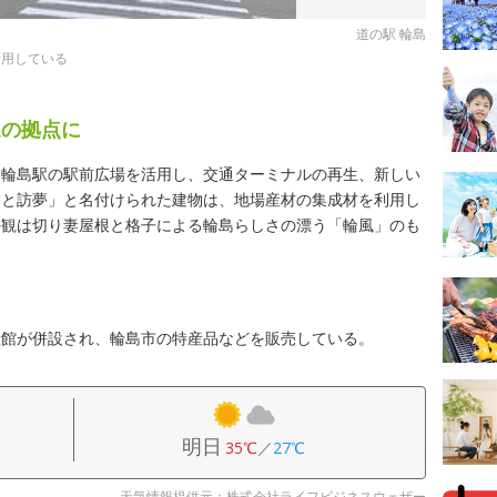
道の駅 輪島
活用している
通の拠点に
旧輪島駅の駅前広場を活用し、交通ターミナルの再生、新しい
っと訪夢」と名付けられた建物は、地場産材の集成材を利用し
外観は切り妻屋根と格子による輪島らしさの漂う「輪風」のも
産館が併設され、輪島市の特産品などを販売している。
明日
35℃
／
27℃
天気情報提供元：株式会社ライフビジネスウェザー