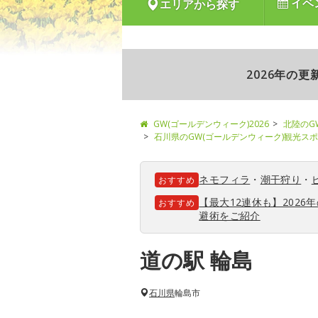
イベ
エリアから探す
2026年の
GW(ゴールデンウィーク)2026
北陸のG
石川県のGW(ゴールデンウィーク)観光ス
ネモフィラ
・
潮干狩り
・
おすすめ
【最大12連休も】202
おすすめ
避術をご紹介
道の駅 輪島
石川県
輪島市