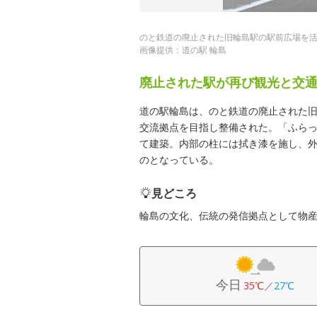
のと鉄道の廃止された旧輪島駅の駅前広場を
画像提供：道の駅 輪島
廃止された駅が再び観光と交
道の駅輪島は、のと鉄道の廃止された
交流拠点を目指し整備された。「ふら
て建築。内部の柱には拭き漆を施し、
のとなっている。
見どころ
輪島の文化、伝統の発信拠点として物
今日
35℃
／
27℃