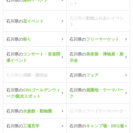
ント
石川県の
動物ふれあいイベン
石川県の
花イベント
ト
石川県の
祭り
石川県の
フリーマーケット
石川県の
コンサート・音楽関
石川県の
美術展・博物展・展
連イベント
示会
石川県の
演劇・講演会
石川県の
フェア
石川県の
GW(ゴールデンウィ
石川県の
遊園地・テーマパー
ーク)観光スポット
ク
石川県の
水族館・動物園
石川県の
フードテーマパーク
石川県の
工場見学
石川県の
キャンプ場・BBQ場