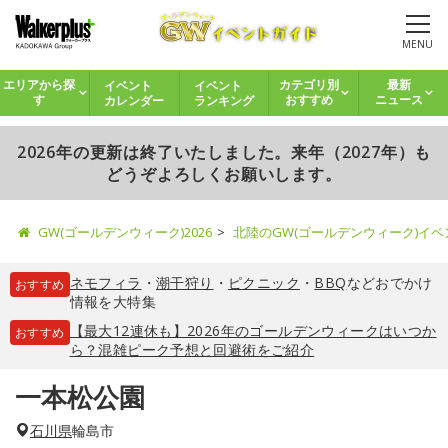
MENU
イベント
イベント
エリアから探
カテゴリ別
最新
カレンダー
ランキング
す
おすすめ
ニュース
2026年の更新は終了いたしました。来年（2027年）も
どうぞよろしくお願いします。
GW(ゴールデンウィーク)2026
北陸のGW(ゴールデンウィーク)イ
ネモフィラ
・
潮干狩り
・
ピクニック
・
BBQ
などおでかけ
おすすめ
情報を大特集
【最大12連休も】2026年のゴールデンウィークはいつか
おすすめ
ら？混雑ピーク予想と回避術をご紹介
一本松公園
石川県
輪島市