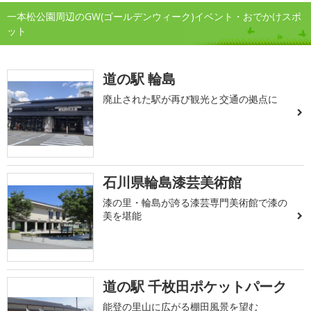
一本松公園周辺のGW(ゴールデンウィーク)イベント・おでかけスポ
ット
道の駅 輪島
廃止された駅が再び観光と交通の拠点に
石川県輪島漆芸美術館
漆の里・輪島が誇る漆芸専門美術館で漆の
美を堪能
道の駅 千枚田ポケットパーク
能登の里山に広がる棚田風景を望む