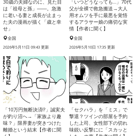
30歳の夫婦なのに、見た目
「いつどうなっても…」70代
は「祖母と孫」――。急激
父が全裸で救急搬送→大人
に老いる妻と成長が止まっ
用オムツを手に最悪を覚悟
た夫の漫画が描く「歳と幸
するアラサー娘の痛切な実
せ」
情【作者に聞く】
全国
全国
2026年5月11日 09:43 更新
2026年5月10日 17:35 更新
「10万円無断決済!?」誠実夫
「セクハラ」を「ミス」で
が釣り沼へ→「家族より趣
撃退？ツインの部屋を予約
味？」限界妻が突きつけた
した上司、女性部下の切れ
離婚という結末【作者に聞
味鋭い反撃にに「スカッと