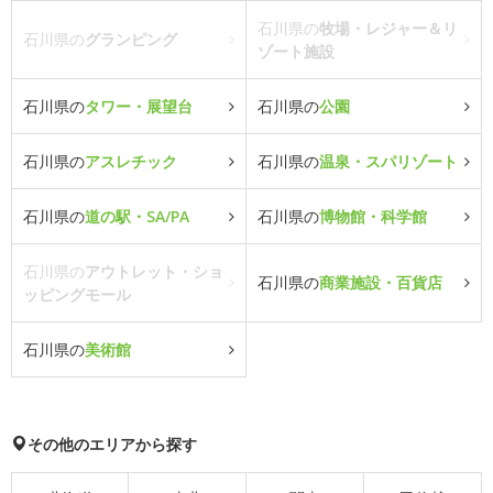
石川県の
牧場・レジャー＆リ
石川県の
グランピング
ゾート施設
石川県の
タワー・展望台
石川県の
公園
石川県の
アスレチック
石川県の
温泉・スパリゾート
石川県の
道の駅・SA/PA
石川県の
博物館・科学館
石川県の
アウトレット・ショ
石川県の
商業施設・百貨店
ッピングモール
石川県の
美術館
その他のエリアから探す