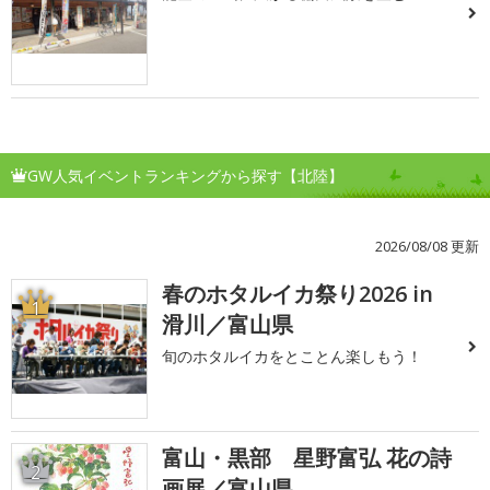
GW人気イベントランキングから探す【北陸】
2026/08/08 更新
春のホタルイカ祭り2026 in
1
滑川／富山県
旬のホタルイカをとことん楽しもう！
富山・黒部 星野富弘 花の詩
2
画展／富山県