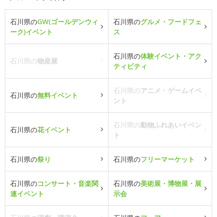
石川県の
GW(ゴールデンウィ
石川県の
グルメ・フードフェ
ーク)イベント
ス
石川県の
体験イベント・アク
石川県の
物産展
ティビティ
石川県の
アニメ・ゲームイベ
石川県の
無料イベント
ント
石川県の
動物ふれあいイベン
石川県の
花イベント
ト
石川県の
祭り
石川県の
フリーマーケット
石川県の
コンサート・音楽関
石川県の
美術展・博物展・展
連イベント
示会