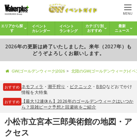
MENU
イベント
イベント
エリアから探
カテゴリ別
最新
カレンダー
ランキング
す
おすすめ
ニュース
2026年の更新は終了いたしました。来年（2027年）も
どうぞよろしくお願いします。
GW(ゴールデンウィーク)2026
北陸のGW(ゴールデンウィーク)イ
ネモフィラ
・
潮干狩り
・
ピクニック
・
BBQ
などおでかけ
おすすめ
情報を大特集
【最大12連休も】2026年のゴールデンウィークはいつか
おすすめ
ら？混雑ピーク予想と回避術をご紹介
小松市立宮本三郎美術館の地図・ア
クセス