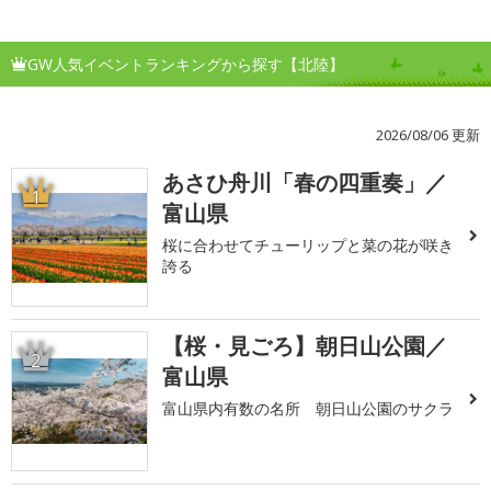
GW人気イベントランキングから探す【北陸】
2026/08/06 更新
あさひ舟川「春の四重奏」／
1
富山県
桜に合わせてチューリップと菜の花が咲き
誇る
【桜・見ごろ】朝日山公園／
2
富山県
富山県内有数の名所 朝日山公園のサクラ