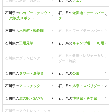
石川県の
演劇・講演会
石川県の
フェア
石川県の
GW(ゴールデンウィ
石川県の
遊園地・テーマパー
ーク)観光スポット
ク
石川県の
水族館・動物園
石川県の
フードテーマパーク
石川県の
工場見学
石川県の
キャンプ場・BBQ場
石川県の
牧場・レジャー＆リ
石川県の
グランピング
ゾート施設
石川県の
タワー・展望台
石川県の
公園
石川県の
アスレチック
石川県の
温泉・スパリゾート
石川県の
道の駅・SA/PA
石川県の
博物館・科学館
石川県の
アウトレット・ショ