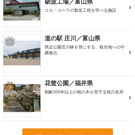
砺波工場／富山県
コカ・コーラの製造工程を学べる施設
道の駅 庄川／富山県
2
県定公園庄川峡を背にする、観光地への中
継拠点
花筐公園／福井県
3
樹齢500年以上の桜の木が見守る桜の名所