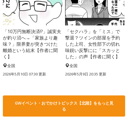
「10万円無断決済!?」誠実夫
「セクハラ」を「ミス」で
が釣り沼へ→「家族より趣
撃退？ツインの部屋を予約
味？」限界妻が突きつけた
した上司、女性部下の切れ
離婚という結末【作者に聞
味鋭い反撃にに「スカッと
く】
した」の声【作者に聞く】
全国
全国
2026年5月10日 07:30 更新
2026年5月9日 20:35 更新
GWイベント・おでかけトピックス【北陸】をもっと見
る