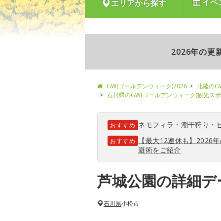
イベ
エリアから探す
2026年の
GW(ゴールデンウィーク)2026
北陸のG
石川県のGW(ゴールデンウィーク)観光ス
ネモフィラ
・
潮干狩り
・
おすすめ
【最大12連休も】202
おすすめ
避術をご紹介
芦城公園の詳細デ
石川県
小松市