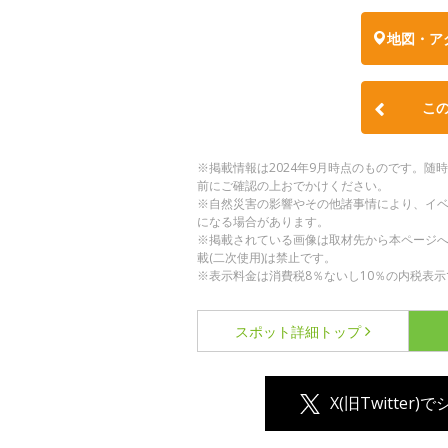
地図・ア
こ
※掲載情報は2024年9月時点のものです。
前にご確認の上おでかけください。
※自然災害の影響やその他諸事情により、イ
になる場合があります。
※掲載されている画像は取材先から本ページ
載(二次使用)は禁止です。
※表示料金は消費税8％ないし10％の内税表示
スポット詳細
トップ
X(旧Twitter)