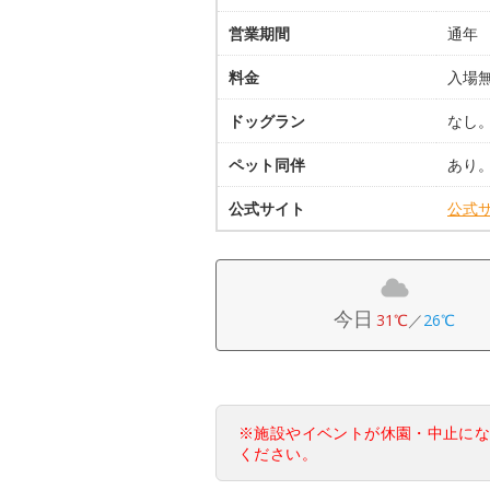
営業期間
通年
料金
入場
ドッグラン
なし
ペット同伴
あり
公式サイト
公式
今日
31℃
／
26℃
※施設やイベントが休園・中止に
ください。