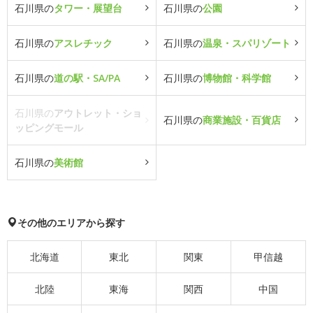
石川県の
タワー・展望台
石川県の
公園
石川県の
アスレチック
石川県の
温泉・スパリゾート
石川県の
道の駅・SA/PA
石川県の
博物館・科学館
石川県の
アウトレット・ショ
石川県の
商業施設・百貨店
ッピングモール
石川県の
美術館
その他のエリアから探す
北海道
東北
関東
甲信越
北陸
東海
関西
中国