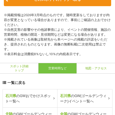
※掲載情報は2026年3月時点のものです。随時更新をしておりますが内
容が変更となっている場合がありますので、事前にご確認の上おでかけ
ください。
※自然災害の影響やその他諸事情により、イベントの開催情報、施設の
営業時間、植物の開花・見頃期間などは変更になる場合があります。
※掲載されている画像は取材先から本ページへの掲載の許諾をいただ
き、提供されたものとなります。画像の無断転載(二次使用)は禁止で
す。
※表示料金は消費税8％ないし10％の内税表示です。
スポット詳細
営業時間など
地図・アクセス
トップ
一覧に戻る
石川県
のGWおでかけスポッ
石川県
のGW(ゴールデンウィ
ト一覧へ
ーク)イベント一覧へ
北陸
のGW(ゴールデンウィー
全国
のGW(ゴールデンウィー