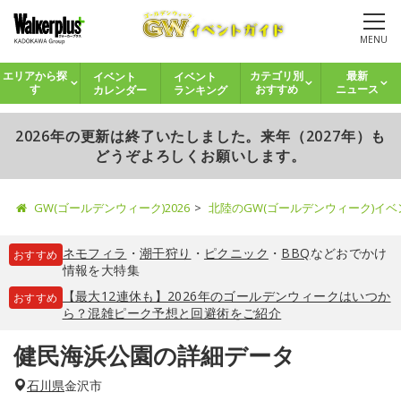
MENU
イベント
イベント
エリアから探
カテゴリ別
最新
カレンダー
ランキング
す
おすすめ
ニュース
2026年の更新は終了いたしました。来年（2027年）も
どうぞよろしくお願いします。
GW(ゴールデンウィーク)2026
北陸のGW(ゴールデンウィーク)イ
ネモフィラ
・
潮干狩り
・
ピクニック
・
BBQ
などおでかけ
おすすめ
情報を大特集
【最大12連休も】2026年のゴールデンウィークはいつか
おすすめ
ら？混雑ピーク予想と回避術をご紹介
健民海浜公園の詳細データ
石川県
金沢市