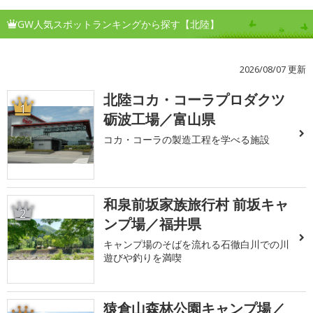
GW人気スポットランキングから探す【北陸】
2026/08/07 更新
北陸コカ・コーラプロダクツ
1
砺波工場／富山県
コカ・コーラの製造工程を学べる施設
和泉前坂家族旅行村 前坂キャ
2
ンプ場／福井県
キャンプ場のそばを流れる石徹白川での川
遊びや釣りを満喫
猿倉山森林公園キャンプ場／