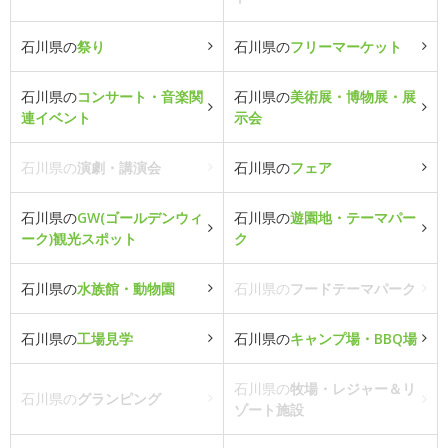
石川県の
祭り
石川県の
フリーマーケット
石川県の
コンサート・音楽関
石川県の
美術展・博物展・展
連イベント
示会
石川県の
演劇・講演会
石川県の
フェア
石川県の
GW(ゴールデンウィ
石川県の
遊園地・テーマパー
ーク)観光スポット
ク
石川県の
水族館・動物園
石川県の
フードテーマパーク
石川県の
工場見学
石川県の
キャンプ場・BBQ場
石川県の
牧場・レジャー＆リ
石川県の
グランピング
ゾート施設