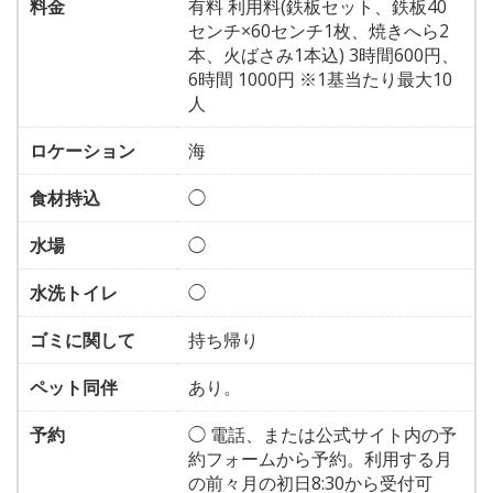
料金
有料 利用料(鉄板セット、鉄板40
センチ×60センチ1枚、焼きへら2
本、火ばさみ1本込) 3時間600円、
6時間 1000円 ※1基当たり最大10
人
ロケーション
海
食材持込
◯
水場
◯
水洗トイレ
◯
ゴミに関して
持ち帰り
ペット同伴
あり。
予約
◯ 電話、または公式サイト内の予
約フォームから予約。利用する月
の前々月の初日8:30から受付可