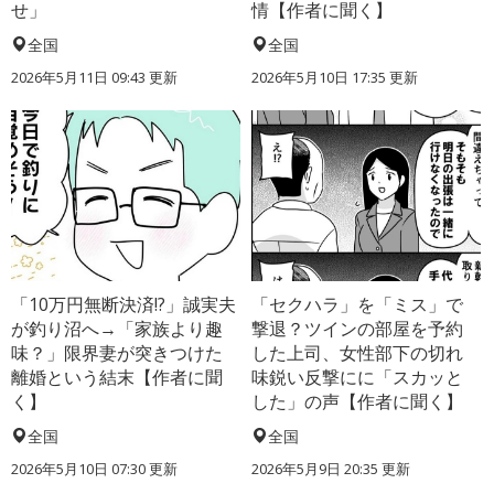
せ」
情【作者に聞く】
全国
全国
2026年5月11日 09:43 更新
2026年5月10日 17:35 更新
「10万円無断決済!?」誠実夫
「セクハラ」を「ミス」で
が釣り沼へ→「家族より趣
撃退？ツインの部屋を予約
味？」限界妻が突きつけた
した上司、女性部下の切れ
離婚という結末【作者に聞
味鋭い反撃にに「スカッと
く】
した」の声【作者に聞く】
全国
全国
2026年5月10日 07:30 更新
2026年5月9日 20:35 更新