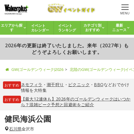
MENU
イベント
イベント
エリアから探
カテゴリ別
最新
カレンダー
ランキング
す
おすすめ
ニュース
2026年の更新は終了いたしました。来年（2027年）も
どうぞよろしくお願いします。
GW(ゴールデンウィーク)2026
北陸のGW(ゴールデンウィーク)イ
ネモフィラ
・
潮干狩り
・
ピクニック
・
BBQ
などおでかけ
おすすめ
情報を大特集
【最大12連休も】2026年のゴールデンウィークはいつか
おすすめ
ら？混雑ピーク予想と回避術をご紹介
健民海浜公園
石川県
金沢市