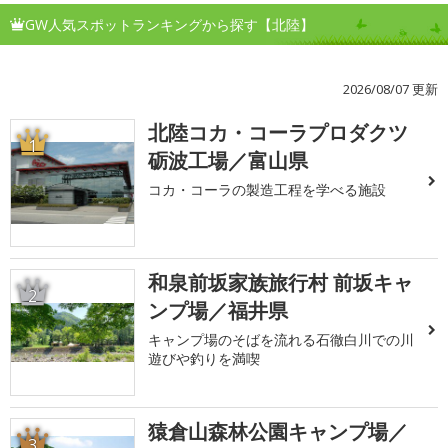
GW人気スポットランキングから探す【北陸】
2026/08/07 更新
北陸コカ・コーラプロダクツ
1
砺波工場／富山県
コカ・コーラの製造工程を学べる施設
和泉前坂家族旅行村 前坂キャ
2
ンプ場／福井県
キャンプ場のそばを流れる石徹白川での川
遊びや釣りを満喫
猿倉山森林公園キャンプ場／
3