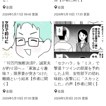
全国
全国
2026年5月11日 09:43 更新
2026年5月10日 17:35 更新
「10万円無断決済!?」誠実夫
「セクハラ」を「ミス」で
が釣り沼へ→「家族より趣
撃退？ツインの部屋を予約
味？」限界妻が突きつけた
した上司、女性部下の切れ
離婚という結末【作者に聞
味鋭い反撃にに「スカッと
く】
した」の声【作者に聞く】
全国
全国
2026年5月10日 07:30 更新
2026年5月9日 20:35 更新