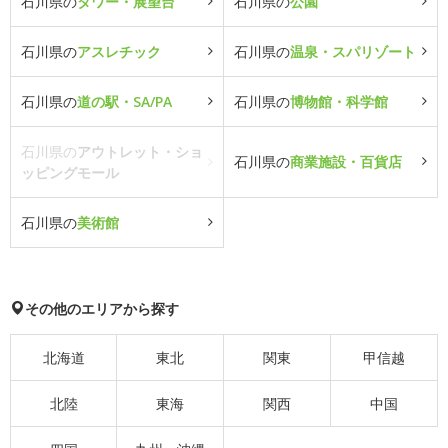
石川県の
タワー・展望台
石川県の
公園
石川県の
アスレチック
石川県の
温泉・スパリゾート
石川県の
道の駅・SA/PA
石川県の
博物館・科学館
石川県の
アウトレット・ショ
石川県の
商業施設・百貨店
ッピングモール
石川県の
美術館
その他のエリアから探す
北海道
東北
関東
甲信越
北陸
東海
関西
中国