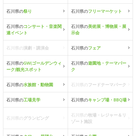
石川県の
祭り
石川県の
フリーマーケット
石川県の
コンサート・音楽関
石川県の
美術展・博物展・展
連イベント
示会
石川県の
演劇・講演会
石川県の
フェア
石川県の
GW(ゴールデンウィ
石川県の
遊園地・テーマパー
ーク)観光スポット
ク
石川県の
水族館・動物園
石川県の
フードテーマパーク
石川県の
工場見学
石川県の
キャンプ場・BBQ場
石川県の
牧場・レジャー＆リ
石川県の
グランピング
ゾート施設