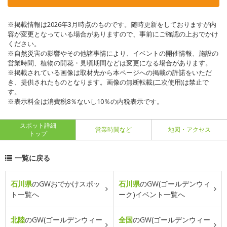
※掲載情報は2026年3月時点のものです。随時更新をしておりますが内
容が変更となっている場合がありますので、事前にご確認の上おでかけ
ください。
※自然災害の影響やその他諸事情により、イベントの開催情報、施設の
営業時間、植物の開花・見頃期間などは変更になる場合があります。
※掲載されている画像は取材先から本ページへの掲載の許諾をいただ
き、提供されたものとなります。画像の無断転載(二次使用)は禁止で
す。
※表示料金は消費税8％ないし10％の内税表示です。
スポット詳細
営業時間など
地図・アクセス
トップ
一覧に戻る
石川県
のGWおでかけスポッ
石川県
のGW(ゴールデンウィ
ト一覧へ
ーク)イベント一覧へ
北陸
のGW(ゴールデンウィー
全国
のGW(ゴールデンウィー