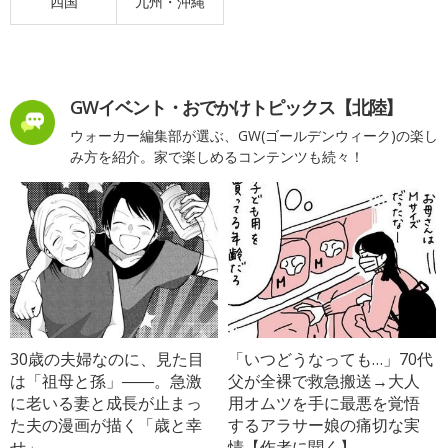
四国
九州・沖縄
GWイベント・おでかけトピックス【北陸】
ウォーカー編集部が選ぶ、GW(ゴールデンウィーク)の楽し
み方を紹介。家で楽しめるコンテンツも続々！
30歳の夫婦なのに、見た目
「いつどうなっても…」70代
は「祖母と孫」――。急激
父が全裸で救急搬送→大人
に老いる妻と成長が止まっ
用オムツを手に最悪を覚悟
た夫の漫画が描く「歳と幸
するアラサー娘の痛切な実
せ」
情【作者に聞く】