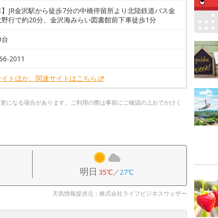
車】JR金沢駅から徒歩7分の中橋停留所より北陸鉄道バス金
大野行で約20分、金沢海みらい図書館前下車徒歩1分
0台
66-2011
サイトほか、関連サイトはこちら
変更になる場合があります。ご利用の際は事前にご確認の上おでかけく
明日
35℃
／
27℃
天気情報提供元：株式会社ライフビジネスウェザー