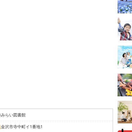
海みらい図書館
県
金沢市寺中町イ1番地1