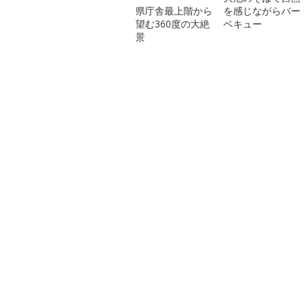
県庁舎最上階から
を感じながらバー
望む360度の大絶
ベキュー
景