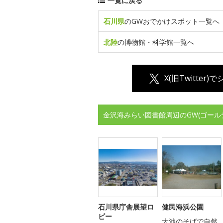
一覧に戻る
石川県
のGWおでかけスポット一覧へ
北陸
の博物館・科学館一覧へ
X(旧Twitter)
金沢海みらい図書館周辺のGW(ゴール
石川県庁舎展望ロ
健民海浜公園
ビー
大池のそばで自然