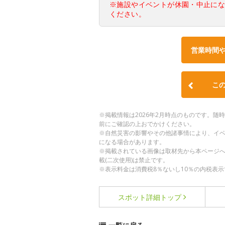
※施設やイベントが休園・中止に
ください。
営業時間
こ
※掲載情報は2026年2月時点のものです。
前にご確認の上おでかけください。
※自然災害の影響やその他諸事情により、イ
になる場合があります。
※掲載されている画像は取材先から本ページ
載(二次使用)は禁止です。
※表示料金は消費税8％ないし10％の内税表示
スポット詳細
トップ