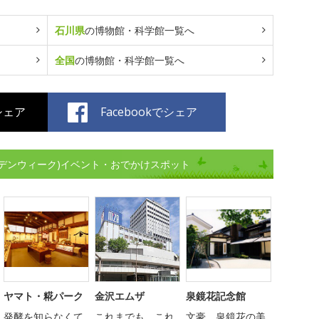
石川県
の博物館・科学館一覧へ
全国
の博物館・科学館一覧へ
でシェア
Facebookでシェア
デンウィーク)イベント・おでかけスポット
ヤマト・糀パーク
金沢エムザ
泉鏡花記念館
発酵を知らなくて
これまでも、これ
文豪、泉鏡花の美