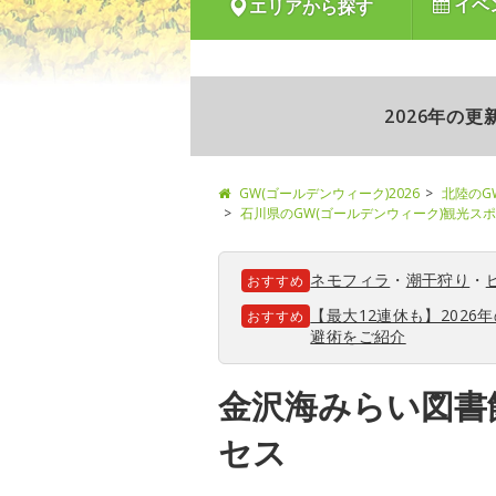
イベ
エリアから探す
2026年の
GW(ゴールデンウィーク)2026
北陸のG
石川県のGW(ゴールデンウィーク)観光ス
ネモフィラ
・
潮干狩り
・
おすすめ
【最大12連休も】202
おすすめ
避術をご紹介
金沢海みらい図書
セス