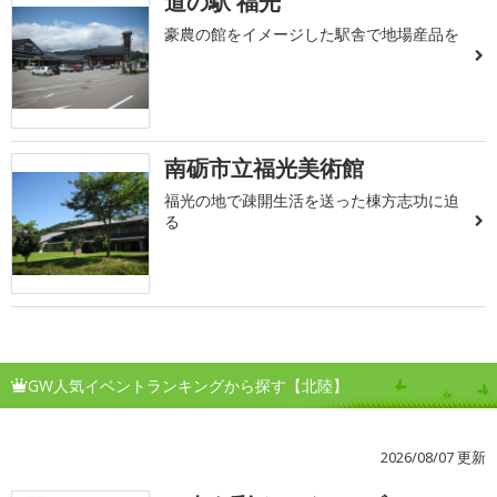
道の駅 福光
豪農の館をイメージした駅舎で地場産品を
南砺市立福光美術館
福光の地で疎開生活を送った棟方志功に迫
る
GW人気イベントランキングから探す【北陸】
2026/08/07 更新