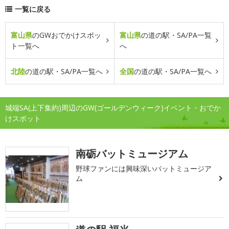
一覧に戻る
富山県
のGWおでかけスポッ
富山県
の道の駅・SA/PA一覧
ト一覧へ
へ
北陸
の道の駅・SA/PA一覧へ
全国
の道の駅・SA/PA一覧へ
城端SA(上下集約)周辺のGW(ゴールデンウィーク)イベント・おでか
けスポット
南砺バットミュージアム
野球ファンには興味深いバットミュージア
ム