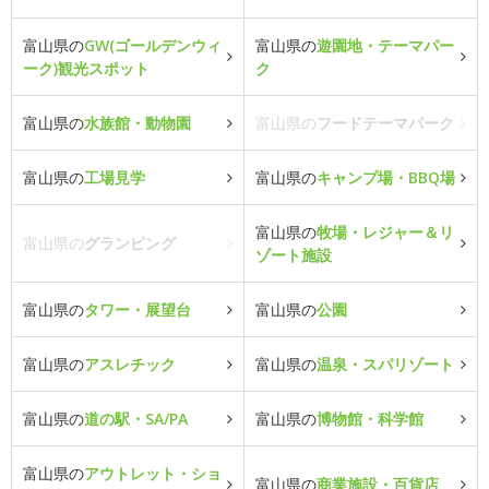
富山県の
GW(ゴールデンウィ
富山県の
遊園地・テーマパー
ーク)観光スポット
ク
富山県の
水族館・動物園
富山県の
フードテーマパーク
富山県の
工場見学
富山県の
キャンプ場・BBQ場
富山県の
牧場・レジャー＆リ
富山県の
グランピング
ゾート施設
富山県の
タワー・展望台
富山県の
公園
富山県の
アスレチック
富山県の
温泉・スパリゾート
富山県の
道の駅・SA/PA
富山県の
博物館・科学館
富山県の
アウトレット・ショ
富山県の
商業施設・百貨店