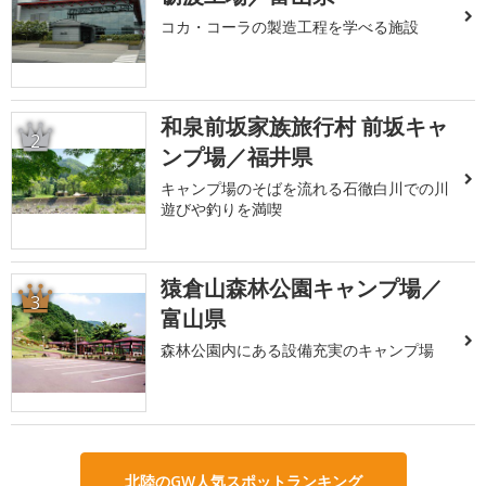
コカ・コーラの製造工程を学べる施設
和泉前坂家族旅行村 前坂キャ
2
ンプ場／福井県
キャンプ場のそばを流れる石徹白川での川
遊びや釣りを満喫
猿倉山森林公園キャンプ場／
3
富山県
森林公園内にある設備充実のキャンプ場
北陸のGW人気スポットランキング