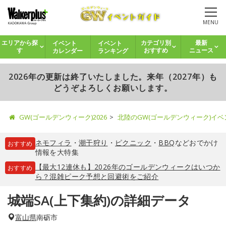
MENU
イベント
イベント
エリアから探
カテゴリ別
最新
カレンダー
ランキング
す
おすすめ
ニュース
2026年の更新は終了いたしました。来年（2027年）も
どうぞよろしくお願いします。
GW(ゴールデンウィーク)2026
北陸のGW(ゴールデンウィーク)イ
ネモフィラ
・
潮干狩り
・
ピクニック
・
BBQ
などおでかけ
おすすめ
情報を大特集
【最大12連休も】2026年のゴールデンウィークはいつか
おすすめ
ら？混雑ピーク予想と回避術をご紹介
城端SA(上下集約)の詳細データ
富山県
南砺市