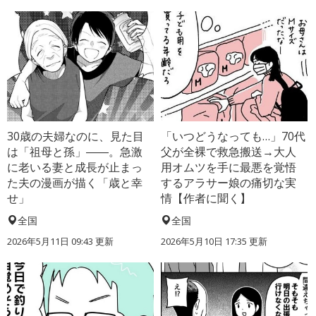
30歳の夫婦なのに、見た目
「いつどうなっても…」70代
は「祖母と孫」――。急激
父が全裸で救急搬送→大人
に老いる妻と成長が止まっ
用オムツを手に最悪を覚悟
た夫の漫画が描く「歳と幸
するアラサー娘の痛切な実
せ」
情【作者に聞く】
全国
全国
2026年5月11日 09:43 更新
2026年5月10日 17:35 更新