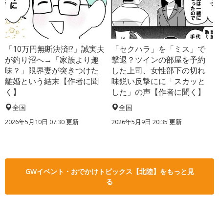
「10万円無断決済!?」誠実夫
「セクハラ」を「ミス」で
が釣り沼へ→「家族より趣
撃退？ツインの部屋を予約
味？」限界妻が突きつけた
した上司、女性部下の切れ
離婚という結末【作者に聞
味鋭い反撃にに「スカッと
く】
した」の声【作者に聞く】
全国
全国
2026年5月10日 07:30 更新
2026年5月9日 20:35 更新
GWイベント・おでかけトピックス【北陸】をもっと見
る