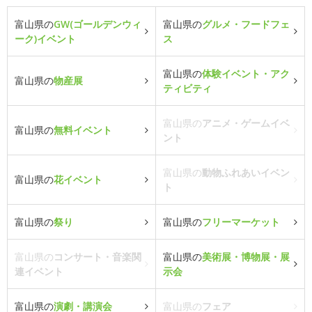
富山県の
GW(ゴールデンウィ
富山県の
グルメ・フードフェ
ーク)イベント
ス
富山県の
体験イベント・アク
富山県の
物産展
ティビティ
富山県の
アニメ・ゲームイベ
富山県の
無料イベント
ント
富山県の
動物ふれあいイベン
富山県の
花イベント
ト
富山県の
祭り
富山県の
フリーマーケット
富山県の
コンサート・音楽関
富山県の
美術展・博物展・展
連イベント
示会
富山県の
演劇・講演会
富山県の
フェア