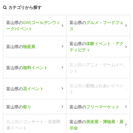
カテゴリから探す
富山県の
GW(ゴールデンウィ
富山県の
グルメ・フードフェ
ーク)イベント
ス
富山県の
体験イベント・アク
富山県の
物産展
ティビティ
富山県の
アニメ・ゲームイベ
富山県の
無料イベント
ント
富山県の
動物ふれあいイベン
富山県の
花イベント
ト
富山県の
祭り
富山県の
フリーマーケット
富山県の
コンサート・音楽関
富山県の
美術展・博物展・展
連イベント
示会