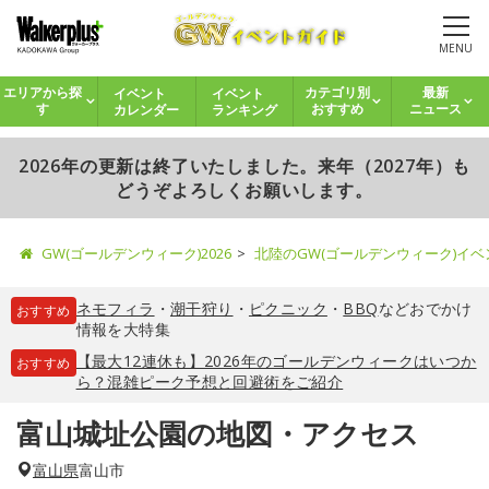
MENU
イベント
イベント
エリアから探
カテゴリ別
最新
カレンダー
ランキング
す
おすすめ
ニュース
2026年の更新は終了いたしました。来年（2027年）も
どうぞよろしくお願いします。
GW(ゴールデンウィーク)2026
北陸のGW(ゴールデンウィーク)イ
ネモフィラ
・
潮干狩り
・
ピクニック
・
BBQ
などおでかけ
おすすめ
情報を大特集
【最大12連休も】2026年のゴールデンウィークはいつか
おすすめ
ら？混雑ピーク予想と回避術をご紹介
富山城址公園の地図・アクセス
富山県
富山市