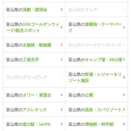
富山県の
演劇・講演会
富山県の
フェア
富山県の
GW(ゴールデンウィ
富山県の
遊園地・テーマパー
ーク)観光スポット
ク
富山県の
水族館・動物園
富山県の
フードテーマパーク
富山県の
工場見学
富山県の
キャンプ場・BBQ場
富山県の
牧場・レジャー＆リ
富山県の
グランピング
ゾート施設
富山県の
タワー・展望台
富山県の
公園
富山県の
アスレチック
富山県の
温泉・スパリゾート
富山県の
道の駅・SA/PA
富山県の
博物館・科学館