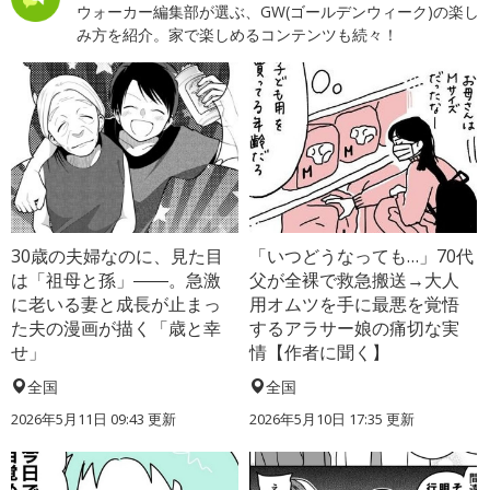
ウォーカー編集部が選ぶ、GW(ゴールデンウィーク)の楽し
み方を紹介。家で楽しめるコンテンツも続々！
30歳の夫婦なのに、見た目
「いつどうなっても…」70代
は「祖母と孫」――。急激
父が全裸で救急搬送→大人
に老いる妻と成長が止まっ
用オムツを手に最悪を覚悟
た夫の漫画が描く「歳と幸
するアラサー娘の痛切な実
せ」
情【作者に聞く】
全国
全国
2026年5月11日 09:43 更新
2026年5月10日 17:35 更新