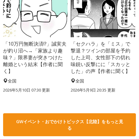
「10万円無断決済!?」誠実夫
「セクハラ」を「ミス」で
が釣り沼へ→「家族より趣
撃退？ツインの部屋を予約
味？」限界妻が突きつけた
した上司、女性部下の切れ
離婚という結末【作者に聞
味鋭い反撃にに「スカッと
く】
した」の声【作者に聞く】
全国
全国
2026年5月10日 07:30 更新
2026年5月9日 20:35 更新
GWイベント・おでかけトピックス【北陸】をもっと見
る