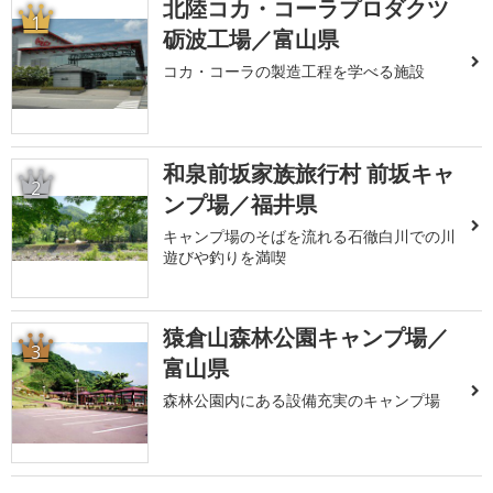
北陸コカ・コーラプロダクツ
1
砺波工場／富山県
コカ・コーラの製造工程を学べる施設
和泉前坂家族旅行村 前坂キャ
2
ンプ場／福井県
キャンプ場のそばを流れる石徹白川での川
遊びや釣りを満喫
猿倉山森林公園キャンプ場／
3
富山県
森林公園内にある設備充実のキャンプ場