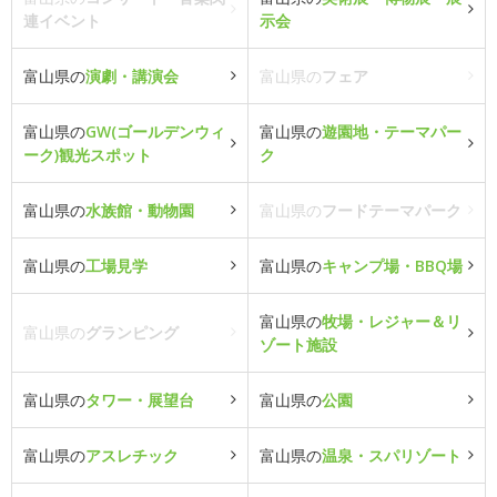
連イベント
示会
富山県の
演劇・講演会
富山県の
フェア
富山県の
GW(ゴールデンウィ
富山県の
遊園地・テーマパー
ーク)観光スポット
ク
富山県の
水族館・動物園
富山県の
フードテーマパーク
富山県の
工場見学
富山県の
キャンプ場・BBQ場
富山県の
牧場・レジャー＆リ
富山県の
グランピング
ゾート施設
富山県の
タワー・展望台
富山県の
公園
富山県の
アスレチック
富山県の
温泉・スパリゾート