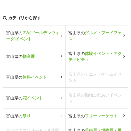
カテゴリから探す
富山県の
GW(ゴールデンウィ
富山県の
グルメ・フードフェ
ーク)イベント
ス
富山県の
体験イベント・アク
富山県の
物産展
ティビティ
富山県の
アニメ・ゲームイベ
富山県の
無料イベント
ント
富山県の
動物ふれあいイベン
富山県の
花イベント
ト
富山県の
祭り
富山県の
フリーマーケット
富山県の
コンサート・音楽関
富山県の
美術展・博物展・展