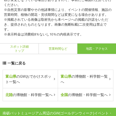
ください。
※自然災害の影響やその他諸事情により、イベントの開催情報、施設の
営業時間、植物の開花・見頃期間などは変更になる場合があります。
※掲載されている画像は取材先から本ページへの掲載の許諾をいただ
き、提供されたものとなります。画像の無断転載(二次使用)は禁止で
す。
※表示料金は消費税8％ないし10％の内税表示です。
スポット詳細
営業時間など
地図・アクセス
トップ
一覧に戻る
富山県
のGWおでかけスポッ
富山県
の博物館・科学館一覧
ト一覧へ
へ
北陸
の博物館・科学館一覧へ
全国
の博物館・科学館一覧へ
南砺バットミュージアム周辺のGW(ゴールデンウィーク)イベント・