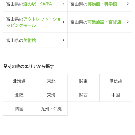
富山県の
道の駅・SA/PA
富山県の
博物館・科学館
富山県の
アウトレット・ショ
富山県の
商業施設・百貨店
ッピングモール
富山県の
美術館
その他のエリアから探す
北海道
東北
関東
甲信越
北陸
東海
関西
中国
四国
九州・沖縄