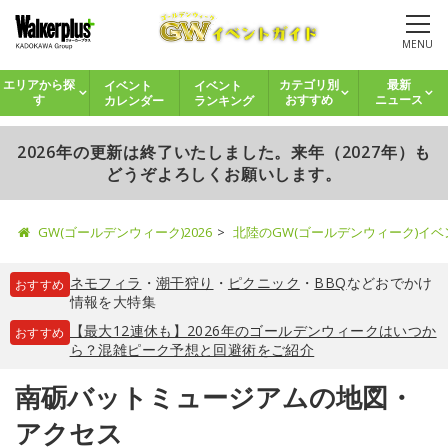
MENU
イベント
イベント
エリアから探
カテゴリ別
最新
カレンダー
ランキング
す
おすすめ
ニュース
2026年の更新は終了いたしました。来年（2027年）も
どうぞよろしくお願いします。
GW(ゴールデンウィーク)2026
北陸のGW(ゴールデンウィーク)イ
ネモフィラ
・
潮干狩り
・
ピクニック
・
BBQ
などおでかけ
おすすめ
情報を大特集
【最大12連休も】2026年のゴールデンウィークはいつか
おすすめ
ら？混雑ピーク予想と回避術をご紹介
南砺バットミュージアムの地図・
アクセス