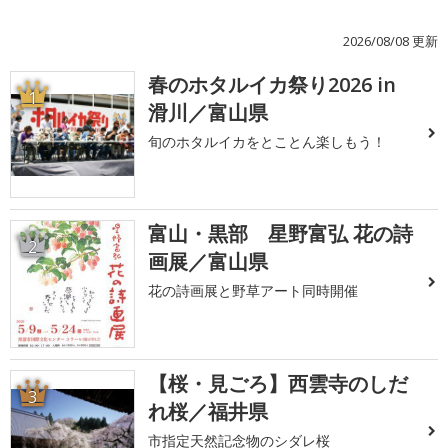
2026/08/08 更新
春のホタルイカ祭り2026 in
1
滑川／富山県
旬のホタルイカをとことん楽しもう！
富山・黒部 星野富弘 花の詩
2
画展／富山県
花の詩画展と野草アート同時開催
【桜・見ごろ】西雲寺のしだ
3
れ桜／福井県
市指定天然記念物のシダレ桜