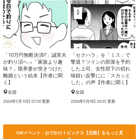
「10万円無断決済!?」誠実夫
「セクハラ」を「ミス」で
が釣り沼へ→「家族より趣
撃退？ツインの部屋を予約
味？」限界妻が突きつけた
した上司、女性部下の切れ
離婚という結末【作者に聞
味鋭い反撃にに「スカッと
く】
した」の声【作者に聞く】
全国
全国
2026年5月10日 07:30 更新
2026年5月9日 20:35 更新
GWイベント・おでかけトピックス【北陸】をもっと見