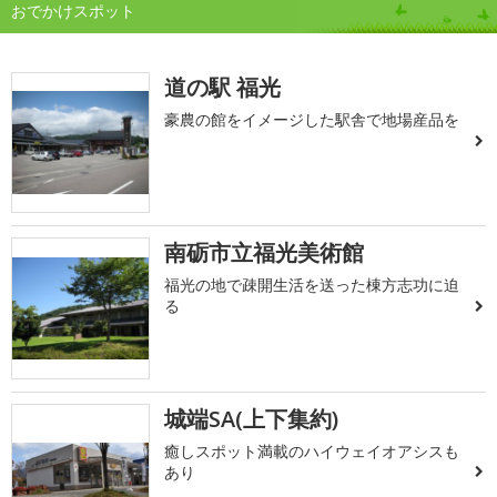
おでかけスポット
道の駅 福光
豪農の館をイメージした駅舎で地場産品を
南砺市立福光美術館
福光の地で疎開生活を送った棟方志功に迫
る
城端SA(上下集約)
癒しスポット満載のハイウェイオアシスも
あり