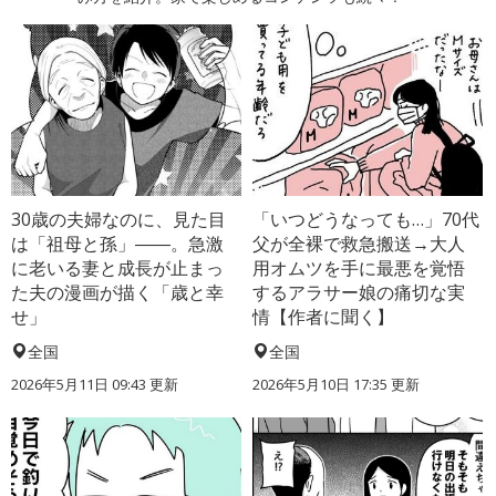
30歳の夫婦なのに、見た目
「いつどうなっても…」70代
は「祖母と孫」――。急激
父が全裸で救急搬送→大人
に老いる妻と成長が止まっ
用オムツを手に最悪を覚悟
た夫の漫画が描く「歳と幸
するアラサー娘の痛切な実
せ」
情【作者に聞く】
全国
全国
2026年5月11日 09:43 更新
2026年5月10日 17:35 更新