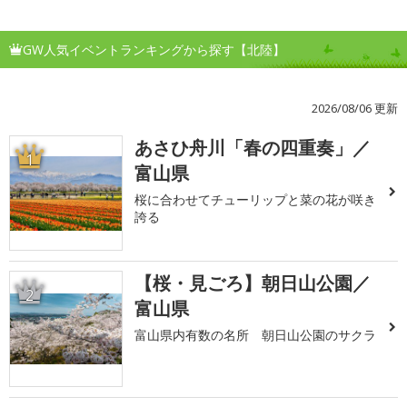
GW人気イベントランキングから探す【北陸】
2026/08/06 更新
あさひ舟川「春の四重奏」／
1
富山県
桜に合わせてチューリップと菜の花が咲き
誇る
【桜・見ごろ】朝日山公園／
2
富山県
富山県内有数の名所 朝日山公園のサクラ