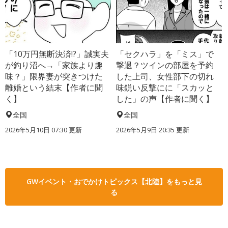
「10万円無断決済!?」誠実夫
「セクハラ」を「ミス」で
が釣り沼へ→「家族より趣
撃退？ツインの部屋を予約
味？」限界妻が突きつけた
した上司、女性部下の切れ
離婚という結末【作者に聞
味鋭い反撃にに「スカッと
く】
した」の声【作者に聞く】
全国
全国
2026年5月10日 07:30 更新
2026年5月9日 20:35 更新
GWイベント・おでかけトピックス【北陸】をもっと見
る