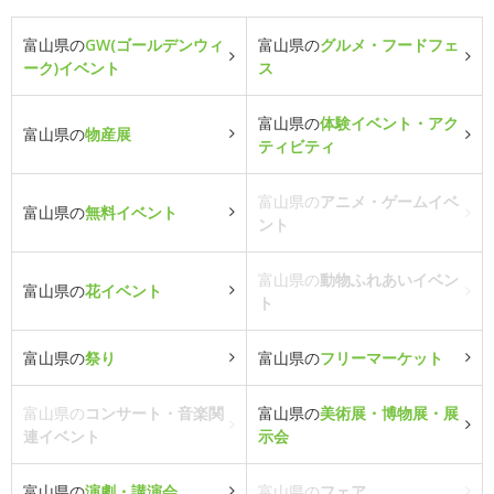
富山県の
GW(ゴールデンウィ
富山県の
グルメ・フードフェ
ーク)イベント
ス
富山県の
体験イベント・アク
富山県の
物産展
ティビティ
富山県の
アニメ・ゲームイベ
富山県の
無料イベント
ント
富山県の
動物ふれあいイベン
富山県の
花イベント
ト
富山県の
祭り
富山県の
フリーマーケット
富山県の
コンサート・音楽関
富山県の
美術展・博物展・展
連イベント
示会
富山県の
演劇・講演会
富山県の
フェア