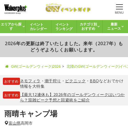
MENU
イベント
イベント
エリアから探
カテゴリ別
最新
カレンダー
ランキング
す
おすすめ
ニュース
2026年の更新は終了いたしました。来年（2027年）も
どうぞよろしくお願いします。
GW(ゴールデンウィーク)2026
北陸のGW(ゴールデンウィーク)イ
ネモフィラ
・
潮干狩り
・
ピクニック
・
BBQ
などおでかけ
おすすめ
情報を大特集
【最大12連休も】2026年のゴールデンウィークはいつか
おすすめ
ら？混雑ピーク予想と回避術をご紹介
雨晴キャンプ場
富山県
高岡市