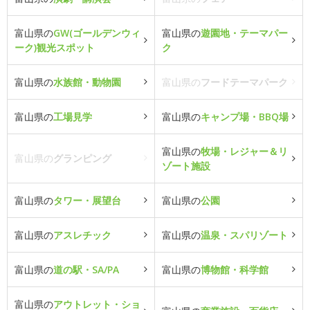
富山県の
GW(ゴールデンウィ
富山県の
遊園地・テーマパー
ーク)観光スポット
ク
富山県の
水族館・動物園
富山県の
フードテーマパーク
富山県の
工場見学
富山県の
キャンプ場・BBQ場
富山県の
牧場・レジャー＆リ
富山県の
グランピング
ゾート施設
富山県の
タワー・展望台
富山県の
公園
富山県の
アスレチック
富山県の
温泉・スパリゾート
富山県の
道の駅・SA/PA
富山県の
博物館・科学館
富山県の
アウトレット・ショ