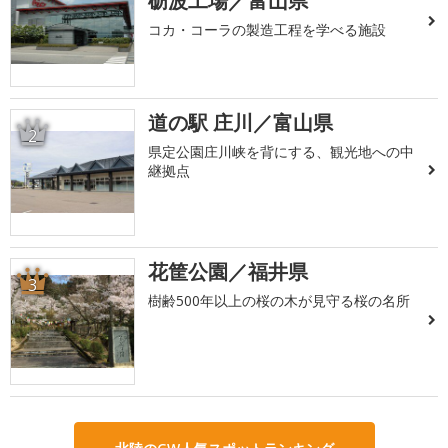
砺波工場／富山県
コカ・コーラの製造工程を学べる施設
道の駅 庄川／富山県
2
県定公園庄川峡を背にする、観光地への中
継拠点
花筐公園／福井県
3
樹齢500年以上の桜の木が見守る桜の名所