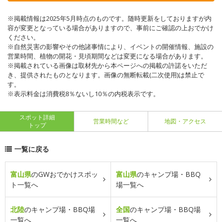
※掲載情報は2025年5月時点のものです。随時更新をしておりますが内
容が変更となっている場合がありますので、事前にご確認の上おでかけ
ください。
※自然災害の影響やその他諸事情により、イベントの開催情報、施設の
営業時間、植物の開花・見頃期間などは変更になる場合があります。
※掲載されている画像は取材先から本ページへの掲載の許諾をいただ
き、提供されたものとなります。画像の無断転載(二次使用)は禁止で
す。
※表示料金は消費税8％ないし10％の内税表示です。
スポット詳細
営業時間など
地図・アクセス
トップ
一覧に戻る
富山県
のGWおでかけスポッ
富山県
のキャンプ場・BBQ
ト一覧へ
場一覧へ
北陸
のキャンプ場・BBQ場
全国
のキャンプ場・BBQ場
一覧へ
一覧へ