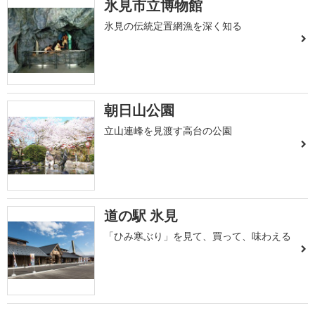
氷見市立博物館
氷見の伝統定置網漁を深く知る
朝日山公園
立山連峰を見渡す高台の公園
道の駅 氷見
「ひみ寒ぶり」を見て、買って、味わえる