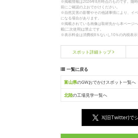
※掲載情報は2026年8月時点のものです。
前にご確認の上おでかけください。
※自然災害の影響やその他諸事情により、イ
になる場合があります。
※掲載されている画像は取材先から本ページ
載(二次使用)は禁止です。
※表示料金は消費税8％ないし10％の内税表示
スポット詳細
トップ
一覧に戻る
富山県
のGWおでかけスポット一覧へ
北陸
の工場見学一覧へ
X(旧Twitter)