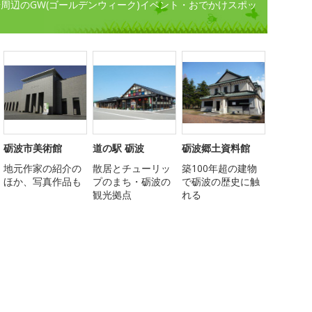
周辺のGW(ゴールデンウィーク)イベント・おでかけスポッ
砺波市美術館
道の駅 砺波
砺波郷土資料館
地元作家の紹介の
散居とチューリッ
築100年超の建物
ほか、写真作品も
プのまち・砺波の
で砺波の歴史に触
観光拠点
れる