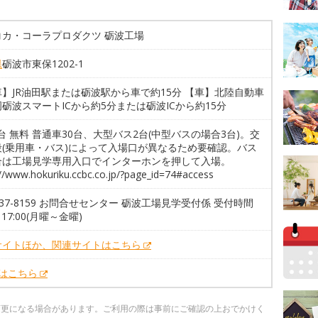
コカ・コーラプロダクツ 砺波工場
県
砺波市東保1202-1
】JR油田駅または砺波駅から車で約15分 【車】北陸自動車
砺波スマートICから約5分または砺波ICから約15分
2台 無料 普通車30台、大型バス2台(中型バスの場合3台)。交
段(乗用車・バス)によって入場口が異なるため要確認。バス
合は工場見学専用入口でインターホンを押して入場。
://www.hokuriku.ccbc.co.jp/?page_id=74#access
3-37-8159 お問合せセンター 砺波工場見学受付係 受付時間
～17:00(月曜～金曜)
サイトほか、関連サイトはこちら
Xはこちら
変更になる場合があります。ご利用の際は事前にご確認の上おでかけく