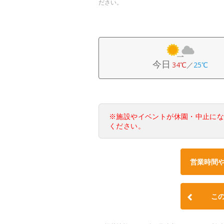
ださい。
今日
34℃
／
25℃
※施設やイベントが休園・中止に
ください。
営業時間
こ