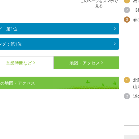
あ
1
このページをスマホで
見る
【
2
春
3
グ：第1位
ング：第1位
営業時間など
地図・アクセス
北
1
場の地図・アクセス
山
道
2