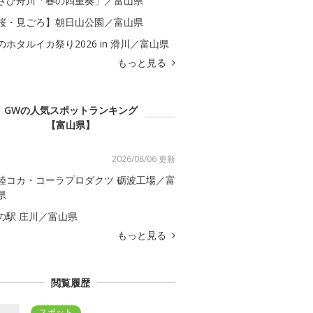
さひ舟川「春の四重奏」／富山県
桜・見ごろ】朝日山公園／富山県
のホタルイカ祭り2026 in 滑川／富山県
もっと見る
GWの人気スポットランキング
【富山県】
2026/08/06 更新
陸コカ・コーラプロダクツ 砺波工場／富
県
の駅 庄川／富山県
もっと見る
閲覧履歴