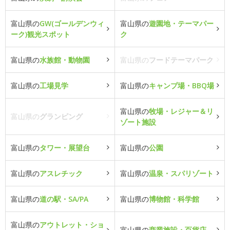
富山県の
GW(ゴールデンウィ
富山県の
遊園地・テーマパー
ーク)観光スポット
ク
富山県の
水族館・動物園
富山県の
フードテーマパーク
富山県の
工場見学
富山県の
キャンプ場・BBQ場
富山県の
牧場・レジャー＆リ
富山県の
グランピング
ゾート施設
富山県の
タワー・展望台
富山県の
公園
富山県の
アスレチック
富山県の
温泉・スパリゾート
富山県の
道の駅・SA/PA
富山県の
博物館・科学館
富山県の
アウトレット・ショ
富山県の
商業施設・百貨店