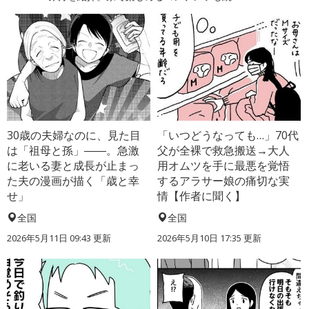
30歳の夫婦なのに、見た目
「いつどうなっても…」70代
は「祖母と孫」――。急激
父が全裸で救急搬送→大人
に老いる妻と成長が止まっ
用オムツを手に最悪を覚悟
た夫の漫画が描く「歳と幸
するアラサー娘の痛切な実
せ」
情【作者に聞く】
全国
全国
2026年5月11日 09:43 更新
2026年5月10日 17:35 更新