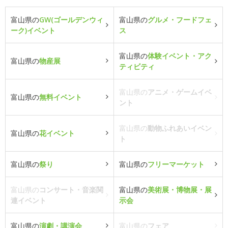
富山県の
GW(ゴールデンウィ
富山県の
グルメ・フードフェ
ーク)イベント
ス
富山県の
体験イベント・アク
富山県の
物産展
ティビティ
富山県の
アニメ・ゲームイベ
富山県の
無料イベント
ント
富山県の
動物ふれあいイベン
富山県の
花イベント
ト
富山県の
祭り
富山県の
フリーマーケット
富山県の
コンサート・音楽関
富山県の
美術展・博物展・展
連イベント
示会
富山県の
演劇・講演会
富山県の
フェア