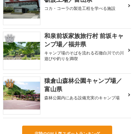
コカ・コーラの製造工程を学べる施設
和泉前坂家族旅行村 前坂キャ
2
ンプ場／福井県
キャンプ場のそばを流れる石徹白川での川
遊びや釣りを満喫
猿倉山森林公園キャンプ場／
3
富山県
森林公園内にある設備充実のキャンプ場
北陸のGW人気スポットランキング