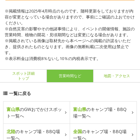
※掲載情報は2025年4月時点のものです。随時更新をしておりますが内
容が変更となっている場合がありますので、事前にご確認の上おでかけ
ください。
※自然災害の影響やその他諸事情により、イベントの開催情報、施設の
営業時間、植物の開花・見頃期間などは変更になる場合があります。
※掲載されている画像は取材先から本ページへの掲載の許諾をいただ
き、提供されたものとなります。画像の無断転載(二次使用)は禁止で
す。
※表示料金は消費税8％ないし10％の内税表示です。
スポット詳細
営業時間など
地図・アクセス
トップ
一覧に戻る
富山県
のGWおでかけスポッ
富山県
のキャンプ場・BBQ
ト一覧へ
場一覧へ
北陸
のキャンプ場・BBQ場
全国
のキャンプ場・BBQ場
一覧へ
一覧へ