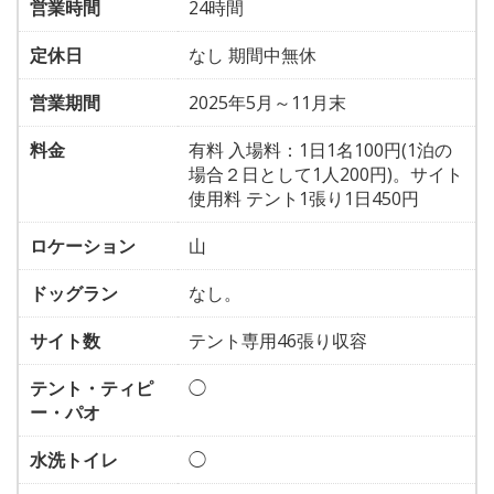
営業時間
24時間
定休日
なし 期間中無休
営業期間
2025年5月～11月末
料金
有料 入場料：1日1名100円(1泊の
場合２日として1人200円)。サイト
使用料 テント1張り1日450円
ロケーション
山
ドッグラン
なし。
サイト数
テント専用46張り収容
テント・ティピ
◯
ー・パオ
水洗トイレ
◯