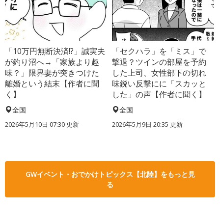
「10万円無断決済!?」誠実夫
「セクハラ」を「ミス」で
が釣り沼へ→「家族より趣
撃退？ツインの部屋を予約
味？」限界妻が突きつけた
した上司、女性部下の切れ
離婚という結末【作者に聞
味鋭い反撃にに「スカッと
く】
した」の声【作者に聞く】
全国
全国
2026年5月10日 07:30 更新
2026年5月9日 20:35 更新
GWイベント・おでかけトピックス【北陸】をもっと見
る