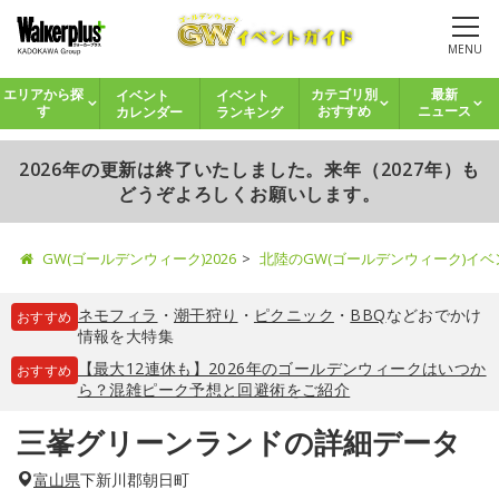
MENU
イベント
イベント
エリアから探
カテゴリ別
最新
カレンダー
ランキング
す
おすすめ
ニュース
2026年の更新は終了いたしました。来年（2027年）も
どうぞよろしくお願いします。
GW(ゴールデンウィーク)2026
北陸のGW(ゴールデンウィーク)イ
ネモフィラ
・
潮干狩り
・
ピクニック
・
BBQ
などおでかけ
おすすめ
情報を大特集
【最大12連休も】2026年のゴールデンウィークはいつか
おすすめ
ら？混雑ピーク予想と回避術をご紹介
三峯グリーンランドの詳細データ
富山県
下新川郡朝日町