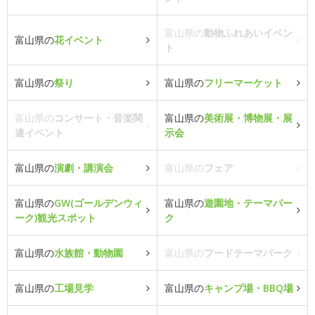
富山県の
動物ふれあいイベン
富山県の
花イベント
ト
富山県の
祭り
富山県の
フリーマーケット
富山県の
コンサート・音楽関
富山県の
美術展・博物展・展
連イベント
示会
富山県の
演劇・講演会
富山県の
フェア
富山県の
GW(ゴールデンウィ
富山県の
遊園地・テーマパー
ーク)観光スポット
ク
富山県の
水族館・動物園
富山県の
フードテーマパーク
富山県の
工場見学
富山県の
キャンプ場・BBQ場