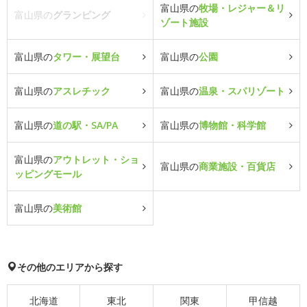
富山県の
牧場・レジャー＆リ
富山県の
グランピング
ゾート施設
富山県の
タワー・展望台
富山県の
公園
富山県の
アスレチック
富山県の
温泉・スパリゾート
富山県の
道の駅・SA/PA
富山県の
博物館・科学館
富山県の
アウトレット・ショ
富山県の
商業施設・百貨店
ッピングモール
富山県の
美術館
その他のエリアから探す
北海道
東北
関東
甲信越