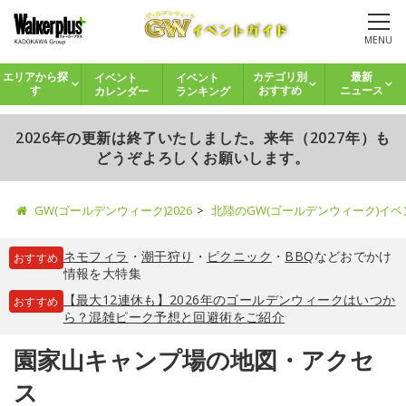
MENU
イベント
イベント
エリアから探
カテゴリ別
最新
カレンダー
ランキング
す
おすすめ
ニュース
2026年の更新は終了いたしました。来年（2027年）も
どうぞよろしくお願いします。
GW(ゴールデンウィーク)2026
北陸のGW(ゴールデンウィーク)イ
ネモフィラ
・
潮干狩り
・
ピクニック
・
BBQ
などおでかけ
おすすめ
情報を大特集
【最大12連休も】2026年のゴールデンウィークはいつか
おすすめ
ら？混雑ピーク予想と回避術をご紹介
園家山キャンプ場の地図・アクセ
ス