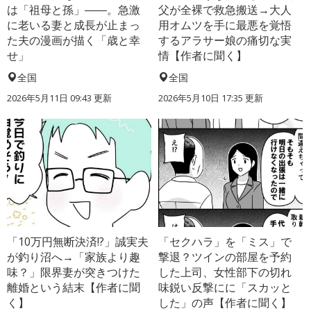
は「祖母と孫」――。急激
父が全裸で救急搬送→大人
に老いる妻と成長が止まっ
用オムツを手に最悪を覚悟
た夫の漫画が描く「歳と幸
するアラサー娘の痛切な実
せ」
情【作者に聞く】
全国
全国
2026年5月11日 09:43 更新
2026年5月10日 17:35 更新
「10万円無断決済!?」誠実夫
「セクハラ」を「ミス」で
が釣り沼へ→「家族より趣
撃退？ツインの部屋を予約
味？」限界妻が突きつけた
した上司、女性部下の切れ
離婚という結末【作者に聞
味鋭い反撃にに「スカッと
く】
した」の声【作者に聞く】