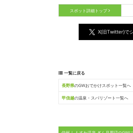
スポット詳細
トップ
X(旧Twitter)
一覧に戻る
長野県
のGWおでかけスポット一覧へ
甲信越
の温泉・スパリゾート一覧へ
信州 しもすわ温泉 ぎん月周辺のGW