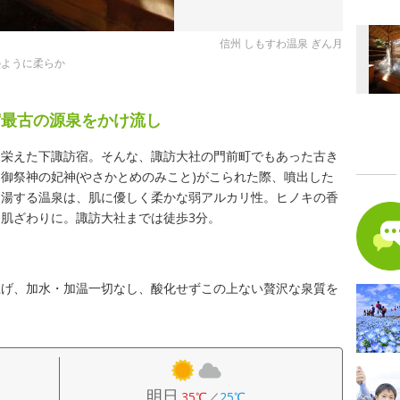
信州 しもすわ温泉 ぎん月
のように柔らか
宿最古の源泉をかけ流し
て栄えた下諏訪宿。そんな、諏訪大社の門前町でもあった古き
御祭神の妃神(やさかとめのみこと)がこられた際、噴出した
引湯する温泉は、肌に優しく柔かな弱アルカリ性。ヒノキの香
肌ざわりに。諏訪大社までは徒歩3分。
上げ、加水・加温一切なし、酸化せずこの上ない贅沢な泉質を
明日
35℃
／
25℃