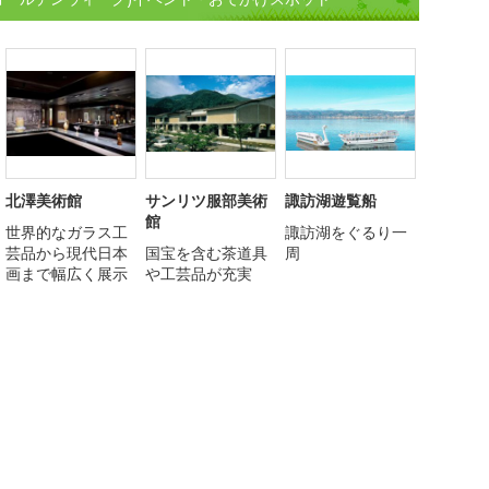
北澤美術館
サンリツ服部美術
諏訪湖遊覧船
館
世界的なガラス工
諏訪湖をぐるり一
芸品から現代日本
国宝を含む茶道具
周
画まで幅広く展示
や工芸品が充実