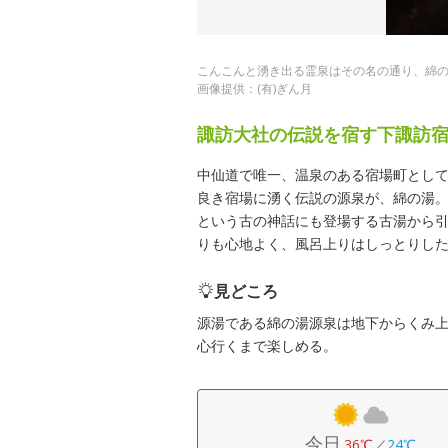
こんこんと湧き出る霊泉はその名の通り、綿
画像提供：(有)ぎん月
諏訪大社の伝説を宿す下諏訪
中仙道で唯一、温泉のある宿場町とし
良き宿場に湧く伝説の源泉が、綿の湯。
という古の神話にも登場する古湯から
りも心地よく、風呂上りはしっとりした
見どころ
源湯である綿の湯源泉は地下からくみ
心行くまで楽しめる。
今日
36℃
／
24℃