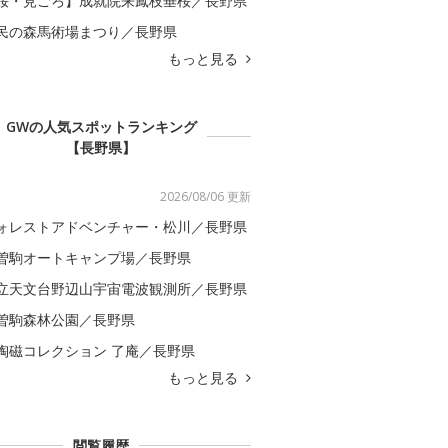
桜・見ごろ】成就院来鳳枝垂桜／長野県
民の森馬術場まつり／長野県
もっと見る
GWの人気スポットランキング
【長野県】
2026/08/06 更新
ォレストアドベンチャー・松川／長野県
曽駒オートキャンプ場／長野県
立天文台野辺山宇宙電波観測所／長野県
曽駒森林公園／長野県
陶磁コレクション 了庵／長野県
もっと見る
閲覧履歴