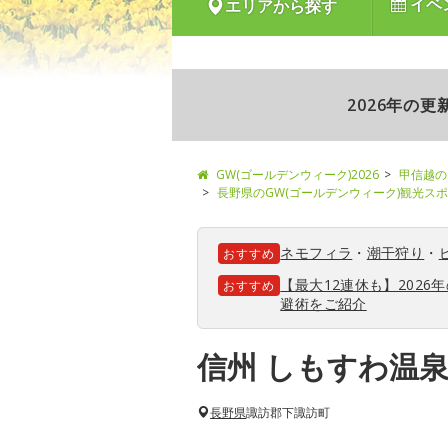
イベ
エリアから探す
2026年の
GW(ゴールデンウィーク)2026
甲信越の
長野県のGW(ゴールデンウィーク)観光ス
ネモフィラ
・
潮干狩り
・
おすすめ
【最大12連休も】202
おすすめ
避術をご紹介
信州 しもすわ温泉
長野県
諏訪郡下諏訪町