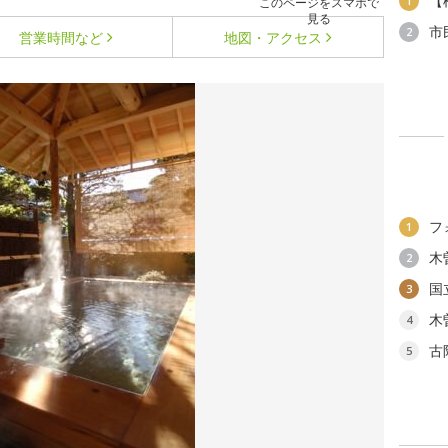
【
1
このページをスマホで
見る
市
2
営業時間など
地図・アクセス
フ
1
木
2
国
3
木
4
古
5