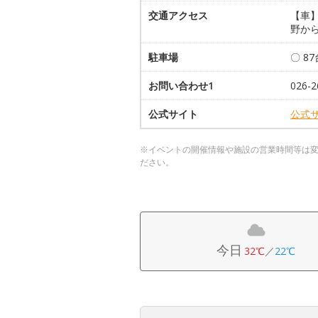
交通アクセス
【車】
野から
駐車場
〇 8
お問い合わせ1
026-2
公式サイト
公式
※イベントの開催情報や施設の営業時間等は
ださい。
今日
32℃
／
22℃