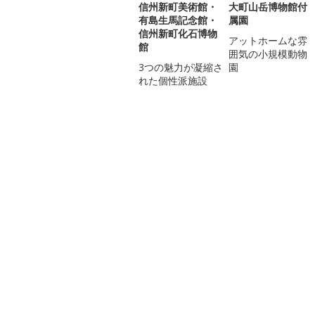
信州新町美術館・
大町山岳博物館付
有島生馬記念館・
属園
信州新町化石博物
アットホームな雰
館
囲気の小規模動物
3つの魅力が凝縮さ
園
れた個性派施設