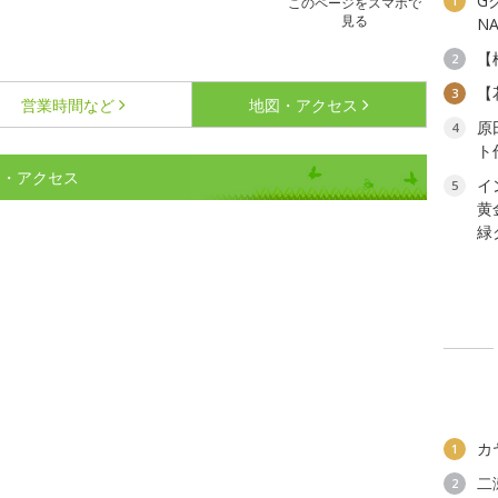
G
1
このページをスマホで
見る
N
【
2
【
3
営業時間など
地図・アクセス
原
4
ト
図・アクセス
イ
5
黄
緑
カ
1
二
2