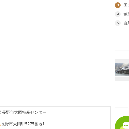
国
3
穂
4
白
5
駅 長野市大岡特産センター
県
長野市大岡甲5275番地1