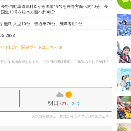
長野自動車道豊科ICから国道19号を長野方面へ約40分、長
国道19号を松本方面へ約40分
7台 無料 大型10台、普通車76台、身障者用1台
66-2888
サイトほか、関連サイトはこちら
変更になる場合があります。ご利用の際は事前にご確認の上おでかけく
明日
32℃
／
22℃
天気情報提供元：株式会社ライフビジネスウェザー