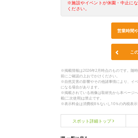
※施設やイベントが休園・中止に
ください。
営業時間
こ
※掲載情報は2026年2月時点のものです。
前にご確認の上おでかけください。
※自然災害の影響やその他諸事情により、イ
になる場合があります。
※掲載されている画像は取材先から本ページ
載(二次使用)は禁止です。
※表示料金は消費税8％ないし10％の内税表示
スポット詳細
トップ