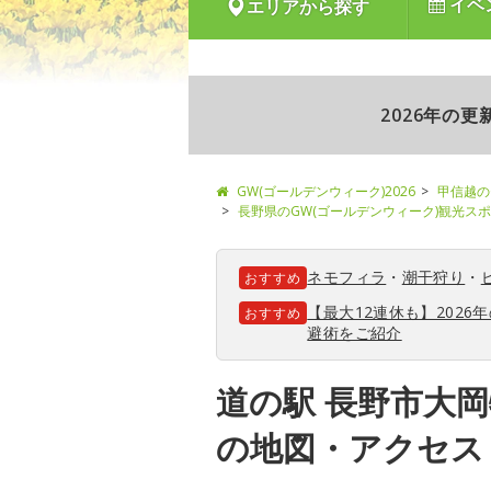
イベ
エリアから探す
2026年の
GW(ゴールデンウィーク)2026
甲信越の
長野県のGW(ゴールデンウィーク)観光ス
ネモフィラ
・
潮干狩り
・
おすすめ
【最大12連休も】202
おすすめ
避術をご紹介
道の駅 長野市大
の地図・アクセス