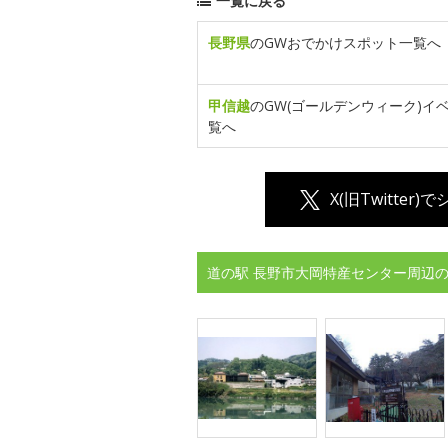
一覧に戻る
長野県
のGWおでかけスポット一覧へ
甲信越
のGW(ゴールデンウィーク)イ
覧へ
X(旧Twitter)
道の駅 長野市大岡特産センター周辺の