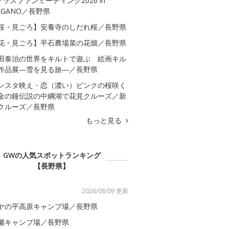
クラスファンミーティング2026 in
AGANO／長野県
桜・見ごろ】安養寺のしだれ桜／長野県
花・見ごろ】平石農場菜の花畑／長野県
田泰治の世界をキルトで遊ぶ 絵画キル
作品展―雪を見る旅―／長野県
ンスタ映え・恋（濃い）ピンクの桜咲く
金の鐘伝説の中綱湖で花見クルーズ／新
クルーズ／長野県
もっと見る
GWの人気スポットランキング
【長野県】
2026/08/09 更新
ヤの平高原キャンプ場／長野県
瀬キャンプ場／長野県