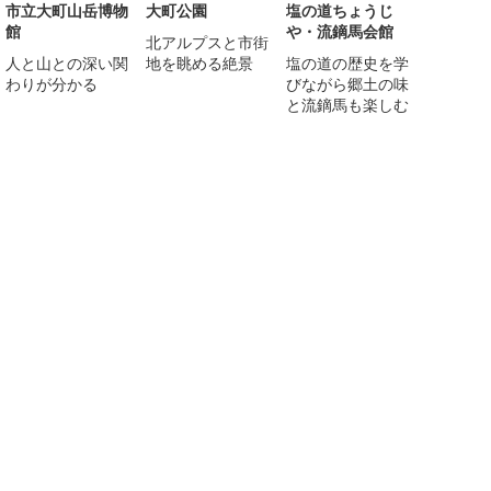
市立大町山岳博物
大町公園
塩の道ちょうじ
館
や・流鏑馬会館
北アルプスと市街
人と山との深い関
地を眺める絶景
塩の道の歴史を学
わりが分かる
びながら郷土の味
と流鏑馬も楽しむ