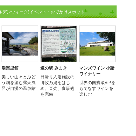
ールデンウィーク)イベント・おでかけスポット
湯楽里館
道の駅 みまき
マンズワイン 小諸
ワイナリー
美しい山々とぶど
日帰り入浴施設の
う畑を望む露天風
御牧乃湯をはじ
世界の国賓級VIPを
呂が自慢の温泉館
め、直売、食事処
もてなすワインを
を完備
楽しむ