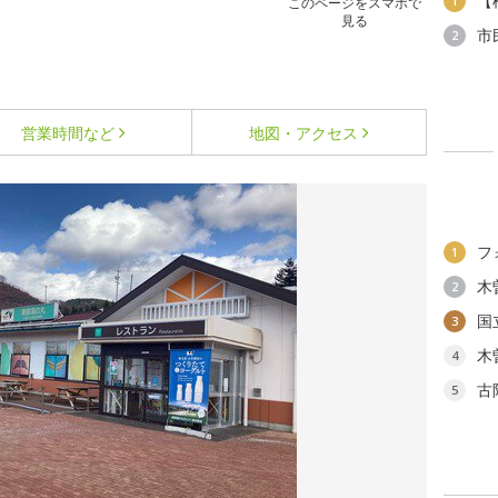
【
1
このページをスマホで
見る
市
2
営業時間など
地図・アクセス
フ
1
木
2
国
3
木
4
古
5