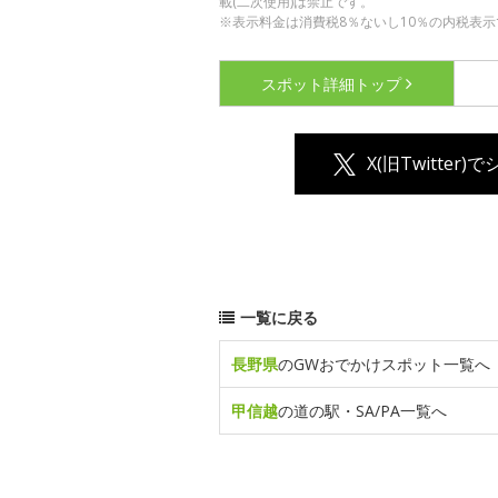
載(二次使用)は禁止です。
※表示料金は消費税8％ないし10％の内税表示
スポット詳細
トップ
X(旧Twitter)
一覧に戻る
長野県
のGWおでかけスポット一覧へ
甲信越
の道の駅・SA/PA一覧へ