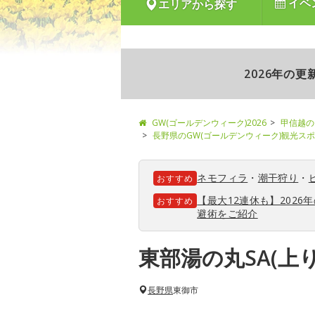
イベ
エリアから探す
2026年の
GW(ゴールデンウィーク)2026
甲信越の
長野県のGW(ゴールデンウィーク)観光ス
ネモフィラ
・
潮干狩り
・
おすすめ
【最大12連休も】202
おすすめ
避術をご紹介
東部湯の丸SA(上り
長野県
東御市