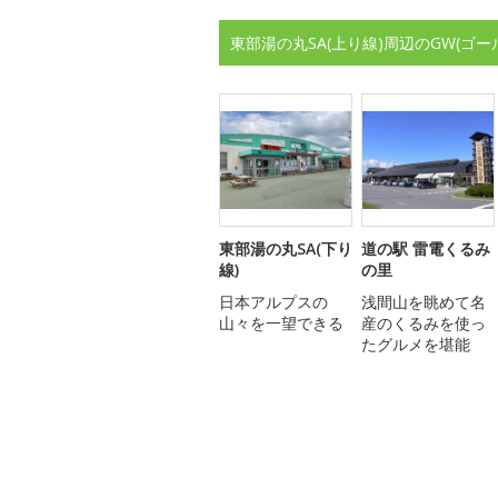
東部湯の丸SA(上り線)周辺のGW(ゴ
東部湯の丸SA(下り
道の駅 雷電くるみ
線)
の里
日本アルプスの
浅間山を眺めて名
山々を一望できる
産のくるみを使っ
たグルメを堪能