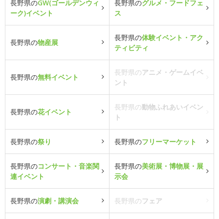
長野県の
GW(ゴールデンウィ
長野県の
グルメ・フードフェ
ーク)イベント
ス
長野県の
体験イベント・アク
長野県の
物産展
ティビティ
長野県の
アニメ・ゲームイベ
長野県の
無料イベント
ント
長野県の
動物ふれあいイベン
長野県の
花イベント
ト
長野県の
祭り
長野県の
フリーマーケット
長野県の
コンサート・音楽関
長野県の
美術展・博物展・展
連イベント
示会
長野県の
演劇・講演会
長野県の
フェア