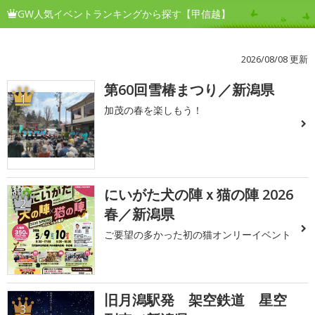
GW人気イベントランキングから探す【甲信越】
2026/08/08 更新
第60回雪椿まつり／新潟県
1
加茂の春を楽しもう！
にいがた犬の陣ｘ猫の陣 2026
2
春／新潟県
ご要望の多かった初の猫オンリーイベント
旧月潟駅発 架空鉄道 星空
3