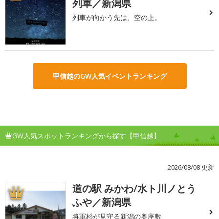
列車／新潟県
列車が向かう先は、空の上。
甲信越のGW人気イベントランキング
GW人気スポットランキングから探す【甲信越】
2026/08/08 更新
道の駅 みかわ/水ト川ノとう
1
ふや／新潟県
将軍杉が見守る新潟の奥座敷