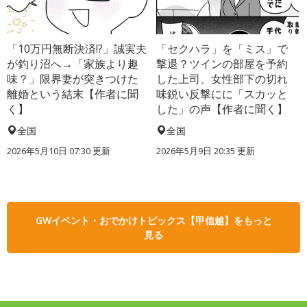
「10万円無断決済!?」誠実夫
「セクハラ」を「ミス」で
が釣り沼へ→「家族より趣
撃退？ツインの部屋を予約
味？」限界妻が突きつけた
した上司、女性部下の切れ
離婚という結末【作者に聞
味鋭い反撃にに「スカッと
く】
した」の声【作者に聞く】
全国
全国
2026年5月10日 07:30 更新
2026年5月9日 20:35 更新
GWイベント・おでかけトピックス【甲信越】をもっと
見る