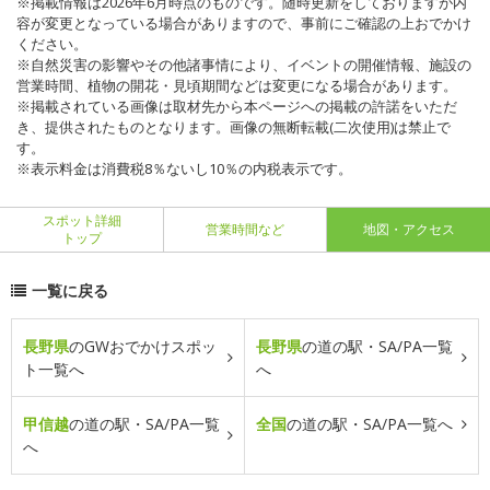
※掲載情報は2026年6月時点のものです。随時更新をしておりますが内
容が変更となっている場合がありますので、事前にご確認の上おでかけ
ください。
※自然災害の影響やその他諸事情により、イベントの開催情報、施設の
営業時間、植物の開花・見頃期間などは変更になる場合があります。
※掲載されている画像は取材先から本ページへの掲載の許諾をいただ
き、提供されたものとなります。画像の無断転載(二次使用)は禁止で
す。
※表示料金は消費税8％ないし10％の内税表示です。
スポット詳細
営業時間など
地図・アクセス
トップ
一覧に戻る
長野県
のGWおでかけスポッ
長野県
の道の駅・SA/PA一覧
ト一覧へ
へ
甲信越
の道の駅・SA/PA一覧
全国
の道の駅・SA/PA一覧へ
へ