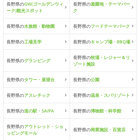
長野県の
GW(ゴールデンウィ
長野県の
遊園地・テーマパー
ーク)観光スポット
ク
長野県の
水族館・動物園
長野県の
フードテーマパーク
長野県の
工場見学
長野県の
キャンプ場・BBQ場
長野県の
牧場・レジャー＆リ
長野県の
グランピング
ゾート施設
長野県の
タワー・展望台
長野県の
公園
長野県の
アスレチック
長野県の
温泉・スパリゾート
長野県の
道の駅・SA/PA
長野県の
博物館・科学館
長野県の
アウトレット・ショ
長野県の
商業施設・百貨店
ッピングモール