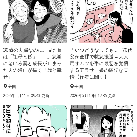
30歳の夫婦なのに、見た目
「いつどうなっても…」70代
は「祖母と孫」――。急激
父が全裸で救急搬送→大人
に老いる妻と成長が止まっ
用オムツを手に最悪を覚悟
た夫の漫画が描く「歳と幸
するアラサー娘の痛切な実
せ」
情【作者に聞く】
全国
全国
2026年5月11日 09:43 更新
2026年5月10日 17:35 更新