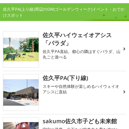
佐久平PA(上り線)周辺のGW(ゴールデンウィーク)イベント・おでか
けスポット
佐久平ハイウェイオアシス
「パラダ」
佐久平PA直結。都心の隣はすぐパラダ、山
丸ごと遊べる
佐久平PA(下り線)
スキーや自然体験が楽しめるハイウェイオ
アシスに直結
sakumo佐久市子ども未来館