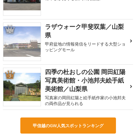
ラザウォーク甲斐双葉／山梨
2
県
甲府盆地の情報発信をリードする大型ショ
ッピングモール
四季の杜おしの公園 岡田紅陽
3
写真美術館・小池邦夫絵手紙
美術館／山梨県
写真家の岡田紅陽と絵手紙作家の小池邦夫
の両作品が見られる
甲信越のGW人気スポットランキング