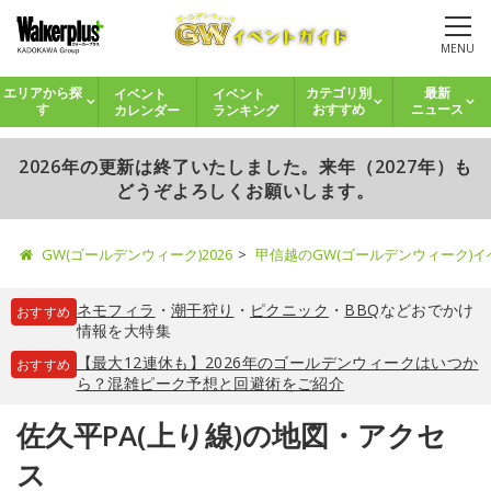
MENU
イベント
イベント
エリアから探
カテゴリ別
最新
カレンダー
ランキング
す
おすすめ
ニュース
2026年の更新は終了いたしました。来年（2027年）も
どうぞよろしくお願いします。
GW(ゴールデンウィーク)2026
甲信越のGW(ゴールデンウィーク)
ネモフィラ
・
潮干狩り
・
ピクニック
・
BBQ
などおでかけ
おすすめ
情報を大特集
【最大12連休も】2026年のゴールデンウィークはいつか
おすすめ
ら？混雑ピーク予想と回避術をご紹介
佐久平PA(上り線)の地図・アクセ
ス