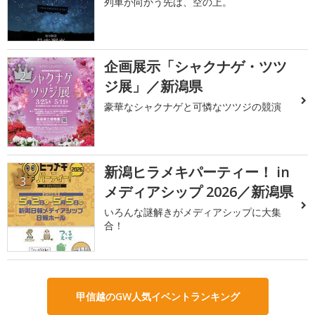
列車が向かう先は、空の上。
企画展示「シャクナゲ・ツツ
2
ジ展」／新潟県
豪華なシャクナゲと可憐なツツジの競演
新潟ヒラメキパーティー！ in
3
メディアシップ 2026／新潟県
いろんな謎解きがメディアシップに大集
合！
甲信越のGW人気イベントランキング