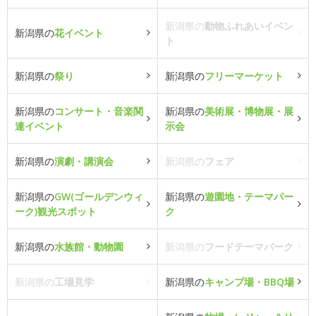
新潟県の
動物ふれあいイベン
新潟県の
花イベント
ト
新潟県の
祭り
新潟県の
フリーマーケット
新潟県の
コンサート・音楽関
新潟県の
美術展・博物展・展
連イベント
示会
新潟県の
演劇・講演会
新潟県の
フェア
新潟県の
GW(ゴールデンウィ
新潟県の
遊園地・テーマパー
ーク)観光スポット
ク
新潟県の
水族館・動物園
新潟県の
フードテーマパーク
新潟県の
工場見学
新潟県の
キャンプ場・BBQ場