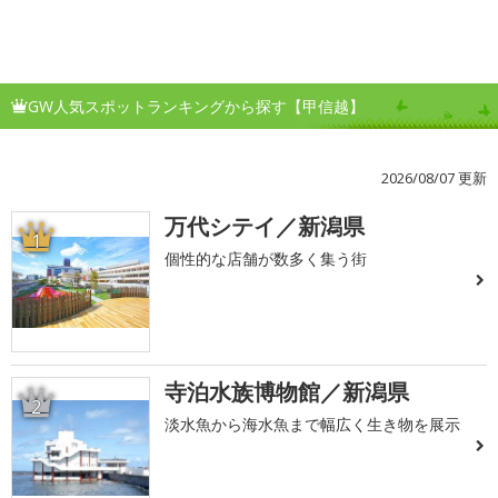
GW人気スポットランキングから探す【甲信越】
2026/08/07 更新
万代シテイ／新潟県
1
個性的な店舗が数多く集う街
寺泊水族博物館／新潟県
2
淡水魚から海水魚まで幅広く生き物を展示