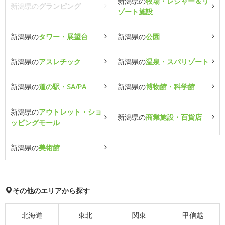
新潟県の
牧場・レジャー＆リ
新潟県の
グランピング
ゾート施設
新潟県の
タワー・展望台
新潟県の
公園
新潟県の
アスレチック
新潟県の
温泉・スパリゾート
新潟県の
道の駅・SA/PA
新潟県の
博物館・科学館
新潟県の
アウトレット・ショ
新潟県の
商業施設・百貨店
ッピングモール
新潟県の
美術館
その他のエリアから探す
北海道
東北
関東
甲信越