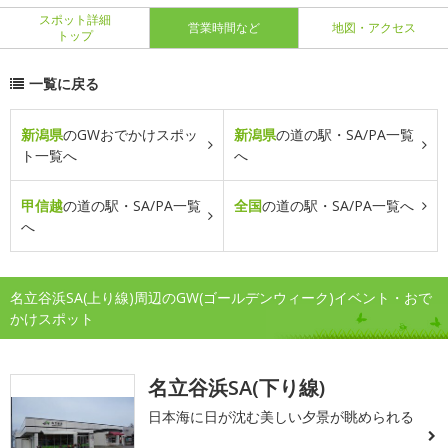
スポット詳細
営業時間など
地図・アクセス
トップ
一覧に戻る
新潟県
のGWおでかけスポッ
新潟県
の道の駅・SA/PA一覧
ト一覧へ
へ
甲信越
の道の駅・SA/PA一覧
全国
の道の駅・SA/PA一覧へ
へ
名立谷浜SA(上り線)周辺のGW(ゴールデンウィーク)イベント・おで
かけスポット
名立谷浜SA(下り線)
日本海に日が沈む美しい夕景が眺められる