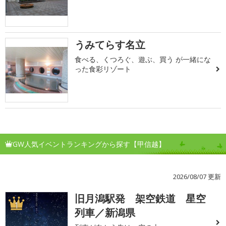
うみてらす名立
食べる、くつろぐ、遊ぶ、買う が一緒にな
った食彩リゾート
GW人気イベントランキングから探す【甲信越】
2026/08/07 更新
旧月潟駅発 架空鉄道 星空
1
列車／新潟県