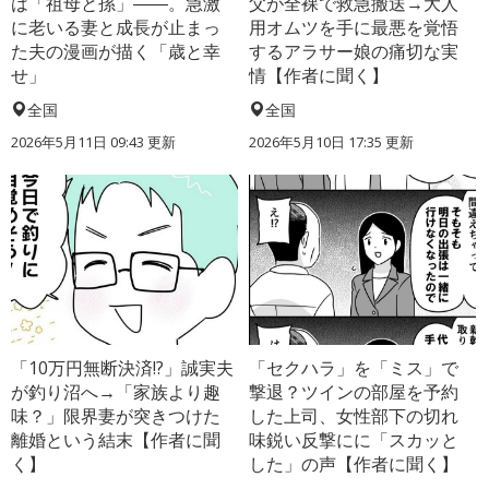
は「祖母と孫」――。急激
父が全裸で救急搬送→大人
に老いる妻と成長が止まっ
用オムツを手に最悪を覚悟
た夫の漫画が描く「歳と幸
するアラサー娘の痛切な実
せ」
情【作者に聞く】
全国
全国
2026年5月11日 09:43 更新
2026年5月10日 17:35 更新
「10万円無断決済!?」誠実夫
「セクハラ」を「ミス」で
が釣り沼へ→「家族より趣
撃退？ツインの部屋を予約
味？」限界妻が突きつけた
した上司、女性部下の切れ
離婚という結末【作者に聞
味鋭い反撃にに「スカッと
く】
した」の声【作者に聞く】