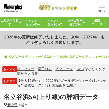
MENU
イベント
イベント
エリアから探
カテゴリ別
最新
カレンダー
ランキング
す
おすすめ
ニュース
2026年の更新は終了いたしました。来年（2027年）も
どうぞよろしくお願いします。
GW(ゴールデンウィーク)2026
甲信越のGW(ゴールデンウィーク)
ネモフィラ
・
潮干狩り
・
ピクニック
・
BBQ
などおでかけ
おすすめ
情報を大特集
【最大12連休も】2026年のゴールデンウィークはいつか
おすすめ
ら？混雑ピーク予想と回避術をご紹介
名立谷浜SA(上り線)の詳細データ
新潟県
上越市