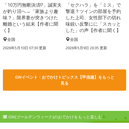
「10万円無断決済!?」誠実夫
「セクハラ」を「ミス」で
が釣り沼へ→「家族より趣
撃退？ツインの部屋を予約
味？」限界妻が突きつけた
した上司、女性部下の切れ
離婚という結末【作者に聞
味鋭い反撃にに「スカッと
く】
した」の声【作者に聞く】
全国
全国
2026年5月10日 07:30 更新
2026年5月9日 20:35 更新
GWイベント・おでかけトピックス【甲信越】をもっと
見る
GW(ゴールデンウィーク)のおでかけをもっと楽しむ