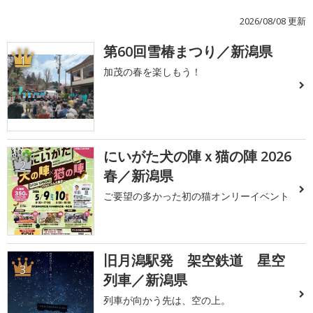
2026/08/08 更新
第60回雪椿まつり／新潟県
1
加茂の春を楽しもう！
にいがた犬の陣ｘ猫の陣 2026
2
春／新潟県
ご要望の多かった初の猫オンリーイベント
旧月潟駅発 架空鉄道 星空
3
列車／新潟県
列車が向かう先は、空の上。