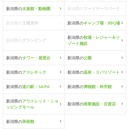
新潟県の
水族館・動物園
新潟県の
フードテーマパーク
新潟県の
工場見学
新潟県の
キャンプ場・BBQ場
新潟県の
牧場・レジャー＆リ
新潟県の
グランピング
ゾート施設
新潟県の
タワー・展望台
新潟県の
公園
新潟県の
アスレチック
新潟県の
温泉・スパリゾート
新潟県の
道の駅・SA/PA
新潟県の
博物館・科学館
新潟県の
アウトレット・ショ
新潟県の
商業施設・百貨店
ッピングモール
新潟県の
美術館