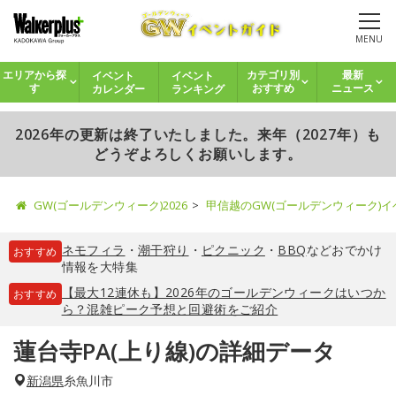
MENU
イベント
イベント
エリアから探
カテゴリ別
最新
カレンダー
ランキング
す
おすすめ
ニュース
2026年の更新は終了いたしました。来年（2027年）も
どうぞよろしくお願いします。
GW(ゴールデンウィーク)2026
甲信越のGW(ゴールデンウィーク)
ネモフィラ
・
潮干狩り
・
ピクニック
・
BBQ
などおでかけ
おすすめ
情報を大特集
【最大12連休も】2026年のゴールデンウィークはいつか
おすすめ
ら？混雑ピーク予想と回避術をご紹介
蓮台寺PA(上り線)の詳細データ
新潟県
糸魚川市