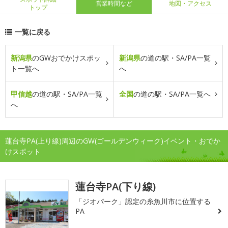
営業時間など
地図・アクセス
トップ
一覧に戻る
新潟県
のGWおでかけスポッ
新潟県
の道の駅・SA/PA一覧
ト一覧へ
へ
甲信越
の道の駅・SA/PA一覧
全国
の道の駅・SA/PA一覧へ
へ
蓮台寺PA(上り線)周辺のGW(ゴールデンウィーク)イベント・おでか
けスポット
蓮台寺PA(下り線)
「ジオパーク」認定の糸魚川市に位置する
PA