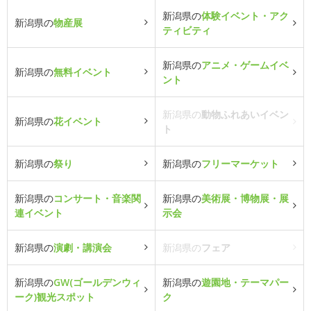
新潟県の
体験イベント・アク
新潟県の
物産展
ティビティ
新潟県の
アニメ・ゲームイベ
新潟県の
無料イベント
ント
新潟県の
動物ふれあいイベン
新潟県の
花イベント
ト
新潟県の
祭り
新潟県の
フリーマーケット
新潟県の
コンサート・音楽関
新潟県の
美術展・博物展・展
連イベント
示会
新潟県の
演劇・講演会
新潟県の
フェア
新潟県の
GW(ゴールデンウィ
新潟県の
遊園地・テーマパー
ーク)観光スポット
ク