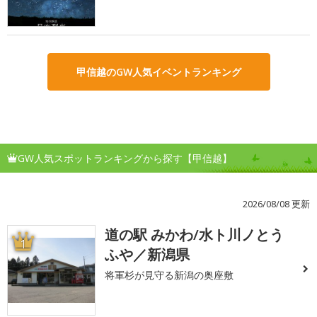
甲信越のGW人気イベントランキング
GW人気スポットランキングから探す【甲信越】
2026/08/08 更新
道の駅 みかわ/水ト川ノとう
1
ふや／新潟県
将軍杉が見守る新潟の奥座敷