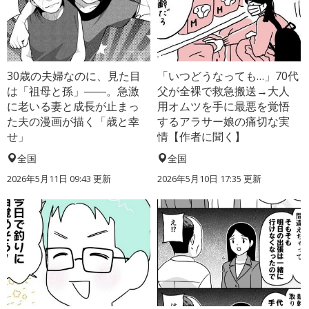
30歳の夫婦なのに、見た目
「いつどうなっても…」70代
は「祖母と孫」――。急激
父が全裸で救急搬送→大人
に老いる妻と成長が止まっ
用オムツを手に最悪を覚悟
た夫の漫画が描く「歳と幸
するアラサー娘の痛切な実
せ」
情【作者に聞く】
全国
全国
2026年5月11日 09:43 更新
2026年5月10日 17:35 更新