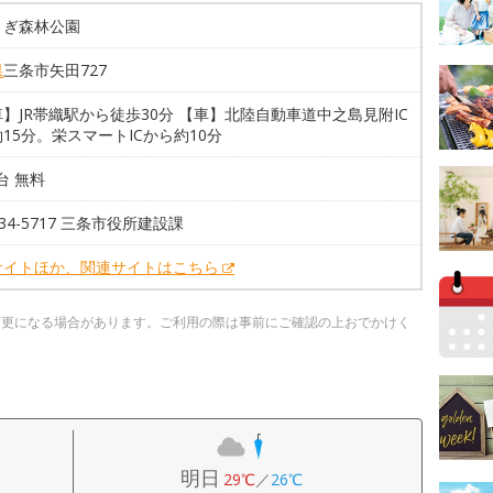
さぎ森林公園
県
三条市矢田727
】JR帯織駅から徒歩30分 【車】北陸自動車道中之島見附IC
15分。栄スマートICから約10分
2台 無料
6-34-5717 三条市役所建設課
サイトほか、関連サイトはこちら
変更になる場合があります。ご利用の際は事前にご確認の上おでかけく
明日
29℃
／
26℃