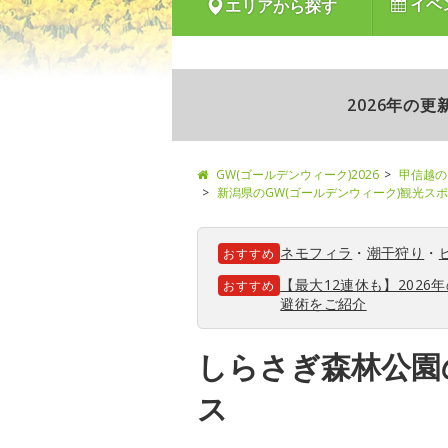
イベ
エリアから探す
2026年の
GW(ゴールデンウィーク)2026
甲信越の
新潟県のGW(ゴールデンウィーク)観光ス
ネモフィラ
・
潮干狩り
・
おすすめ
【最大12連休も】202
おすすめ
避術をご紹介
しらさぎ森林公園
ス