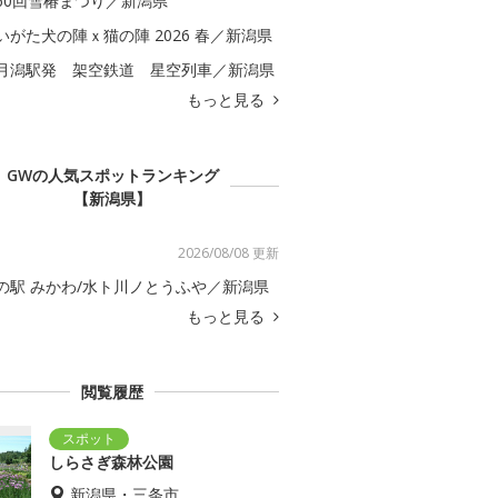
60回雪椿まつり／新潟県
いがた犬の陣ｘ猫の陣 2026 春／新潟県
月潟駅発 架空鉄道 星空列車／新潟県
もっと見る
GWの人気スポットランキング
【新潟県】
2026/08/08 更新
の駅 みかわ/水ト川ノとうふや／新潟県
もっと見る
閲覧履歴
しらさぎ森林公園
新潟県・三条市