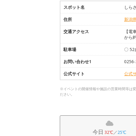
スポット名
しら
住所
新潟
交通アクセス
【電車
から約
駐車場
〇 5
お問い合わせ1
025
公式サイト
公式
※イベントの開催情報や施設の営業時間等は
ださい。
今日
32℃
／
25℃