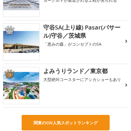
ヨーグルトが製造される工程が見られる
守谷SA(上り線) Pasar(パサー
2
ル)守谷／茨城県
「恵みの森」がコンセプトのSA
よみうりランド／東京都
3
大型絶叫コースターにアシカショーもあり
関東のGW人気スポットランキング