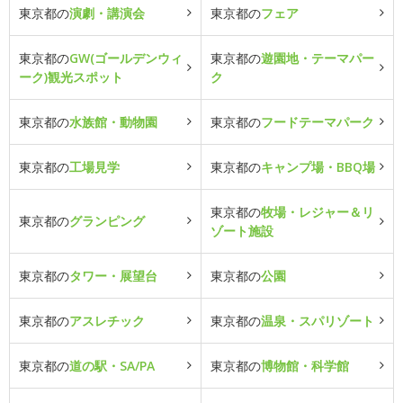
東京都の
演劇・講演会
東京都の
フェア
東京都の
GW(ゴールデンウィ
東京都の
遊園地・テーマパー
ーク)観光スポット
ク
東京都の
水族館・動物園
東京都の
フードテーマパーク
東京都の
工場見学
東京都の
キャンプ場・BBQ場
東京都の
牧場・レジャー＆リ
東京都の
グランピング
ゾート施設
東京都の
タワー・展望台
東京都の
公園
東京都の
アスレチック
東京都の
温泉・スパリゾート
東京都の
道の駅・SA/PA
東京都の
博物館・科学館