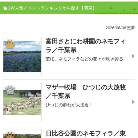
GW人気イベントランキングから探す【関東】
2026/08/06 更新
富田さとにわ耕園のネモフィ
1
ラ／千葉県
芝桜、ネモフィラなどの花々が咲き誇る
マザー牧場 ひつじの大放牧
2
／千葉県
ひつじの群れが大接近！
日比谷公園のネモフィラ／東
3