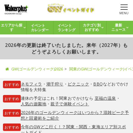
MENU
イベント
イベント
エリアから探
カテゴリ別
最新
カレンダー
ランキング
す
おすすめ
ニュース
2026年の更新は終了いたしました。来年（2027年）も
どうぞよろしくお願いします。
GW(ゴールデンウィーク)2026
関東のGW(ゴールデンウィーク)イ
ネモフィラ
・
潮干狩り
・
ピクニック
・
BBQ
などおでかけ
おすすめ
情報を大特集
連休の予定はこれ！関東おでかけなら
至福の温泉
・
おすすめ
人気の遊園地
・
親子で体験イベント
2026年のゴールデンウィークはいつから？混雑ピーク予
おすすめ
想と回避術をご紹介
今年のGWどこ行く！？関東・関西・東海エリア別スポ
おすすめ
ットガイド