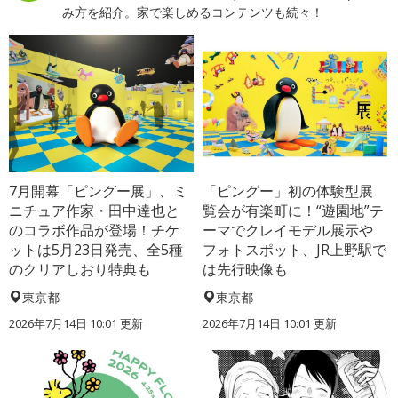
み方を紹介。家で楽しめるコンテンツも続々！
7月開幕「ピングー展」、ミ
「ピングー」初の体験型展
ニチュア作家・田中達也と
覧会が有楽町に！“遊園地”テ
のコラボ作品が登場！チケ
ーマでクレイモデル展示や
ットは5月23日発売、全5種
フォトスポット、JR上野駅で
のクリアしおり特典も
は先行映像も
東京都
東京都
2026年7月14日 10:01 更新
2026年7月14日 10:01 更新