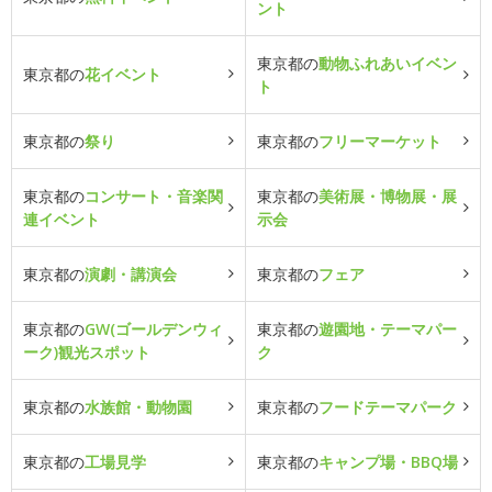
ント
東京都の
動物ふれあいイベン
東京都の
花イベント
ト
東京都の
祭り
東京都の
フリーマーケット
東京都の
コンサート・音楽関
東京都の
美術展・博物展・展
連イベント
示会
東京都の
演劇・講演会
東京都の
フェア
東京都の
GW(ゴールデンウィ
東京都の
遊園地・テーマパー
ーク)観光スポット
ク
東京都の
水族館・動物園
東京都の
フードテーマパーク
東京都の
工場見学
東京都の
キャンプ場・BBQ場