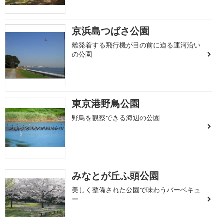
京浜島つばさ公園
離発着する飛行機が目の前に迫る運河沿い
の公園
東京港野鳥公園
野鳥を観察できる海辺の公園
みなとが丘ふ頭公園
美しく整備された公園で味わうバーベキュ
ー