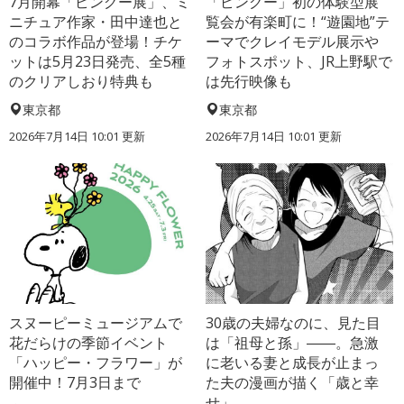
7月開幕「ピングー展」、ミ
「ピングー」初の体験型展
ニチュア作家・田中達也と
覧会が有楽町に！“遊園地”テ
のコラボ作品が登場！チケ
ーマでクレイモデル展示や
ットは5月23日発売、全5種
フォトスポット、JR上野駅で
のクリアしおり特典も
は先行映像も
東京都
東京都
2026年7月14日 10:01 更新
2026年7月14日 10:01 更新
スヌーピーミュージアムで
30歳の夫婦なのに、見た目
花だらけの季節イベント
は「祖母と孫」――。急激
「ハッピー・フラワー」が
に老いる妻と成長が止まっ
開催中！7月3日まで
た夫の漫画が描く「歳と幸
せ」