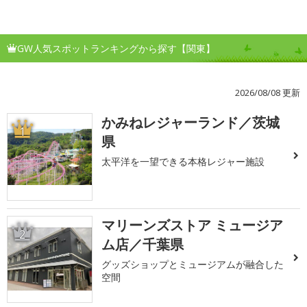
GW人気スポットランキングから探す【関東】
2026/08/08 更新
かみねレジャーランド／茨城
1
県
太平洋を一望できる本格レジャー施設
マリーンズストア ミュージア
2
ム店／千葉県
グッズショップとミュージアムが融合した
空間