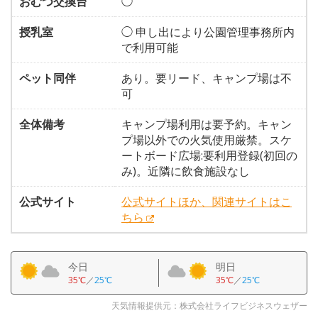
おむつ交換台
◯
授乳室
◯ 申し出により公園管理事務所内
で利用可能
ペット同伴
あり。要リード、キャンプ場は不
可
全体備考
キャンプ場利用は要予約。キャン
プ場以外での火気使用厳禁。スケ
ートボード広場:要利用登録(初回の
み)。近隣に飲食施設なし
公式サイト
公式サイトほか、関連サイトはこ
ちら
今日
明日
35℃
／
25℃
35℃
／
25℃
天気情報提供元：株式会社ライフビジネスウェザー