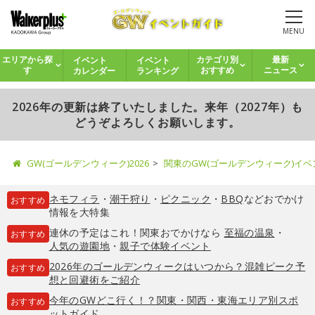
MENU
イベント
イベント
エリアから探
カテゴリ別
最新
カレンダー
ランキング
す
おすすめ
ニュース
2026年の更新は終了いたしました。来年（2027年）も
どうぞよろしくお願いします。
GW(ゴールデンウィーク)2026
関東のGW(ゴールデンウィーク)イ
ネモフィラ
・
潮干狩り
・
ピクニック
・
BBQ
などおでかけ
おすすめ
情報を大特集
連休の予定はこれ！関東おでかけなら
至福の温泉
・
おすすめ
人気の遊園地
・
親子で体験イベント
2026年のゴールデンウィークはいつから？混雑ピーク予
おすすめ
想と回避術をご紹介
今年のGWどこ行く！？関東・関西・東海エリア別スポ
おすすめ
ットガイド