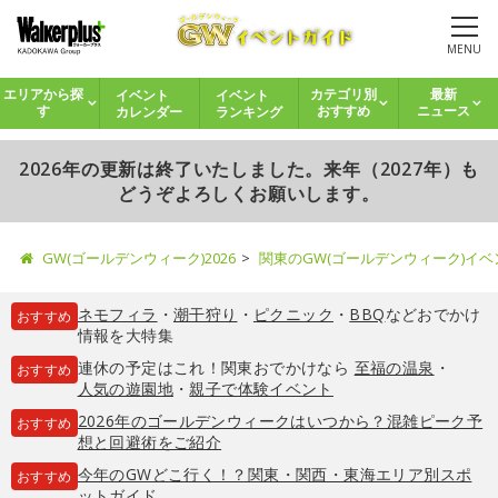
MENU
イベント
イベント
エリアから探
カテゴリ別
最新
カレンダー
ランキング
す
おすすめ
ニュース
2026年の更新は終了いたしました。来年（2027年）も
どうぞよろしくお願いします。
GW(ゴールデンウィーク)2026
関東のGW(ゴールデンウィーク)イ
ネモフィラ
・
潮干狩り
・
ピクニック
・
BBQ
などおでかけ
おすすめ
情報を大特集
連休の予定はこれ！関東おでかけなら
至福の温泉
・
おすすめ
人気の遊園地
・
親子で体験イベント
2026年のゴールデンウィークはいつから？混雑ピーク予
おすすめ
想と回避術をご紹介
今年のGWどこ行く！？関東・関西・東海エリア別スポ
おすすめ
ットガイド