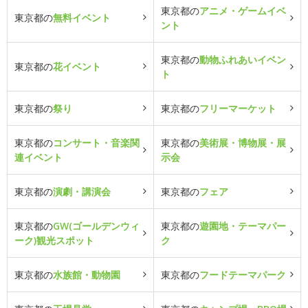
東京都の
アニメ・ゲームイベ
東京都の
無料イベント
ント
東京都の
動物ふれあいイベン
東京都の
花イベント
ト
東京都の
祭り
東京都の
フリーマーケット
東京都の
コンサート・音楽関
東京都の
美術展・博物展・展
連イベント
示会
東京都の
演劇・講演会
東京都の
フェア
東京都の
GW(ゴールデンウィ
東京都の
遊園地・テーマパー
ーク)観光スポット
ク
東京都の
水族館・動物園
東京都の
フードテーマパーク