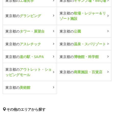
東京都の
工場見学
東京都の
キャンプ場・BBQ場
東京都の
牧場・レジャー＆リ
東京都の
グランピング
ゾート施設
東京都の
タワー・展望台
東京都の
公園
東京都の
アスレチック
東京都の
温泉・スパリゾート
東京都の
道の駅・SA/PA
東京都の
博物館・科学館
東京都の
アウトレット・ショ
東京都の
商業施設・百貨店
ッピングモール
東京都の
美術館
その他のエリアから探す