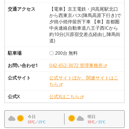
交通アクセス
【電車】京王電鉄・JR高尾駅北口
から西東京バス(陣馬高原下行き)で
夕焼小焼停留所下車 【車】首都圏
中央連絡自動車道八王子西ICから
約10分(川原宿交差点経由し陣馬街
道)
駐車場
〇 200台 無料
お問い合わせ1
042-652-3072 管理事務所
公式サイト
公式サイトほか、関連サイトはこ
ちら
公式X
公式Xはこちら
今日
明日
33℃
／
25℃
35℃
／
25℃