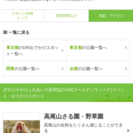
スポット詳細
営業時間など
地図・アクセス
トップ
一覧に戻る
東京都
のGWおでかけスポッ
東京都
の公園一覧へ
ト一覧へ
関東
の公園一覧へ
全国
の公園一覧へ
夕やけ小やけふれあいの里周辺のGW(ゴールデンウィーク)イベン
ト・おでかけスポット
高尾山さる園・野草園
高尾山の自然をたくさん感じることができ
る