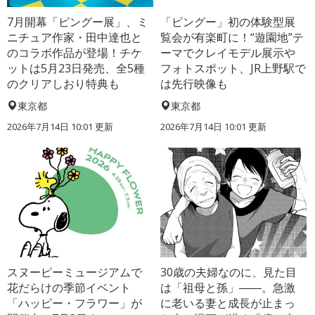
7月開幕「ピングー展」、ミ
「ピングー」初の体験型展
ニチュア作家・田中達也と
覧会が有楽町に！“遊園地”テ
のコラボ作品が登場！チケ
ーマでクレイモデル展示や
ットは5月23日発売、全5種
フォトスポット、JR上野駅で
のクリアしおり特典も
は先行映像も
東京都
東京都
2026年7月14日 10:01 更新
2026年7月14日 10:01 更新
スヌーピーミュージアムで
30歳の夫婦なのに、見た目
花だらけの季節イベント
は「祖母と孫」――。急激
「ハッピー・フラワー」が
に老いる妻と成長が止まっ