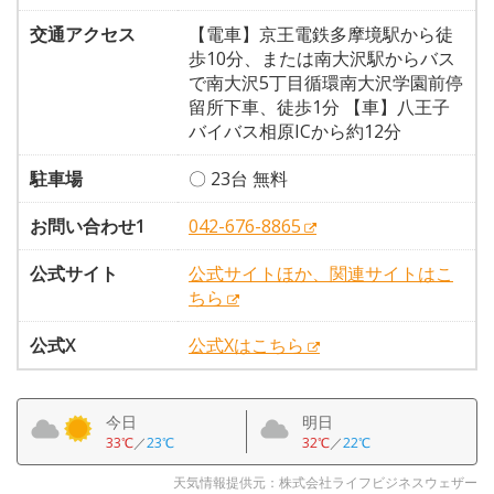
交通アクセス
【電車】京王電鉄多摩境駅から徒
歩10分、または南大沢駅からバス
で南大沢5丁目循環南大沢学園前停
留所下車、徒歩1分 【車】八王子
バイバス相原ICから約12分
駐車場
〇 23台 無料
お問い合わせ1
042-676-8865
公式サイト
公式サイトほか、関連サイトはこ
ちら
公式X
公式Xはこちら
今日
明日
33℃
／
23℃
32℃
／
22℃
天気情報提供元：株式会社ライフビジネスウェザー