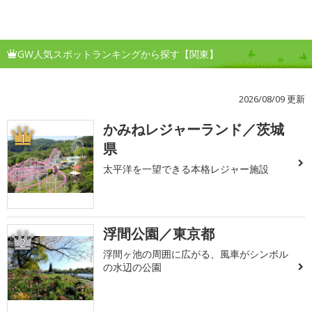
GW人気スポットランキングから探す【関東】
2026/08/09 更新
かみねレジャーランド／茨城
1
県
太平洋を一望できる本格レジャー施設
浮間公園／東京都
2
浮間ヶ池の周囲に広がる、風車がシンボル
の水辺の公園