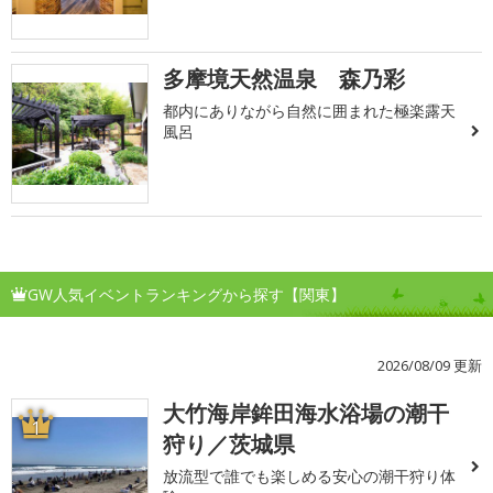
多摩境天然温泉 森乃彩
都内にありながら自然に囲まれた極楽露天
風呂
GW人気イベントランキングから探す【関東】
2026/08/09 更新
大竹海岸鉾田海水浴場の潮干
1
狩り／茨城県
放流型で誰でも楽しめる安心の潮干狩り体