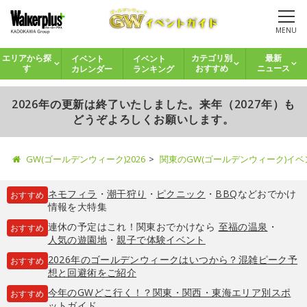
MENU
イベント
イベント
エリアから探
カテゴリ別
最新
カレンダー
ランキング
す
おすすめ
ニュース
2026年の更新は終了いたしました。来年（2027年）も
どうぞよろしくお願いします。
GW(ゴールデンウィーク)2026
関東のGW(ゴールデンウィーク)イ
ネモフィラ
・
潮干狩り
・
ピクニック
・
BBQ
などおでかけ
おすすめ
情報を大特集
連休の予定はこれ！関東おでかけなら
至福の温泉
・
おすすめ
人気の遊園地
・
親子で体験イベント
2026年のゴールデンウィークはいつから？混雑ピーク予
おすすめ
想と回避術をご紹介
今年のGWどこ行く！？関東・関西・東海エリア別スポ
おすすめ
ットガイド