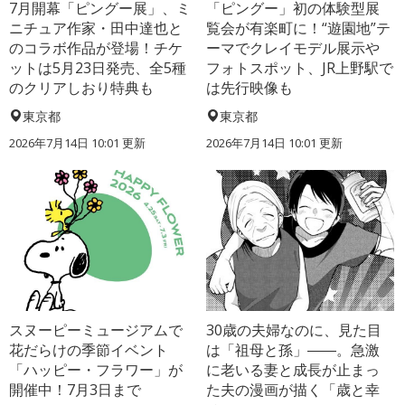
7月開幕「ピングー展」、ミ
「ピングー」初の体験型展
ニチュア作家・田中達也と
覧会が有楽町に！“遊園地”テ
のコラボ作品が登場！チケ
ーマでクレイモデル展示や
ットは5月23日発売、全5種
フォトスポット、JR上野駅で
のクリアしおり特典も
は先行映像も
東京都
東京都
2026年7月14日 10:01 更新
2026年7月14日 10:01 更新
スヌーピーミュージアムで
30歳の夫婦なのに、見た目
花だらけの季節イベント
は「祖母と孫」――。急激
「ハッピー・フラワー」が
に老いる妻と成長が止まっ
開催中！7月3日まで
た夫の漫画が描く「歳と幸