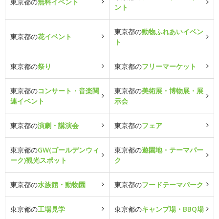
東京都の
無料イベント
ント
東京都の
動物ふれあいイベン
東京都の
花イベント
ト
東京都の
祭り
東京都の
フリーマーケット
東京都の
コンサート・音楽関
東京都の
美術展・博物展・展
連イベント
示会
東京都の
演劇・講演会
東京都の
フェア
東京都の
GW(ゴールデンウィ
東京都の
遊園地・テーマパー
ーク)観光スポット
ク
東京都の
水族館・動物園
東京都の
フードテーマパーク
東京都の
工場見学
東京都の
キャンプ場・BBQ場